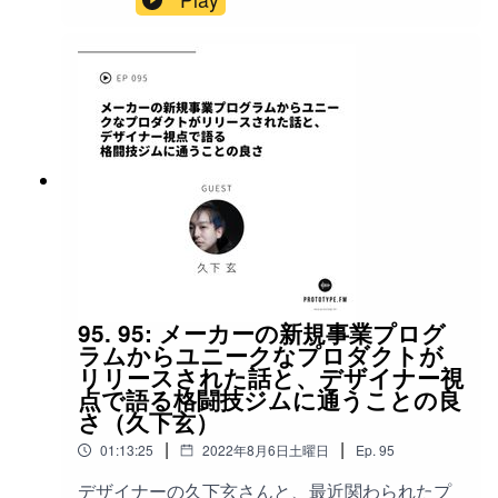
「OpenWork」を運営する大澤陽樹さんをゲスト
酬38:27 ブロックチェーンの重要性40:16 人材
に迎え、現代のキャリア形成と働き方の変革に
NFTの証明とその仕組み41:45 NFT市場の現状と
ついて話しました。大澤さんは自身の経歴を振
未来43:52 NFTの価値とコミュニティの関係
り返りながら、新サービス「OpenWorkキャリ
46:32 明確な価値のあるNFTの重要性49:05
ア」の立ち上げ背景について詳しく説明してい
Web3の現状と投資家の反応51:23 Web3のビジ
ます。現代の働き手が抱えるキャリアの悩みに
ネスモデルと持続可能性52:50 ビットコインとそ
対し、よりオープンで率直な相談環境の必要性
の価格動向54:16 Web3とAIの融合の可能性
を強調し、具体的な取り組みについて語ってい
59:43 AIの活用とWeb3の未来01:06:27 AIと金融
ます。職場における自己開示の重要性が重点的
の未来01:09:17 AIを活用した人材マッチング
に取り上げられ、大澤さん自身の実践例を交え
01:13:19 AIの技術とその応用01:18:25 Web3とAI
ながら、社内コミュニケーションの質向上や建
の融合01:24:43 コミュニティの重要性と未来
設的なフィードバックを受け入れる姿勢の大切
01:25:00 Web3とコミュニティの相性01:28:43
さについて議論しました。また、新サービス立
DAOの新しい運営モデル01:30:56 DAOの実例と
ち上げの現実的な困難や日本の労働市場の構造
課題01:36:09 WAVEEの今後の展開参
95. 95: メーカーの新規事業プログ
的変化への対応策、働くことの意味と喜びの再
考:WAVEEhttps://wavee.world/このポッドキャス
ラムからユニークなプロダクトが
定義、年齢に縛られない柔軟なキャリア観、そ
トへのお問い合わせ、ご感想、ご質問、ご要望
リリースされた話と、デザイナー視
して生成AIの発展がキャリア形成に与える影響
は公式サイト( www.prototype.fm )内の、お問い
点で語る格闘技ジムに通うことの良
について考察しました。キーワード:オープンワ
合わせからメッセージしてください。Twitterの
さ（久下玄）
ーク、キャリア、働き方、自己開示、フィード
場合は #prototypefm をつけてツイートしてくだ
|
|
01:13:25
2022年8月6日土曜日
Ep.
95
バック、コミュニケーション、日本の労働市
さい。iTunesStoreでのレビューもお願いしま
場、生成AIチャプター:00:00 ポッドキャストの
す。
デザイナーの久下玄さんと、最近関わられたプ