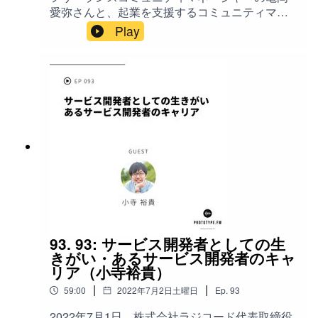
いします。
2022/08/24(水) 19:30 〜 21:30 【Web2/Web3】
愛弥さんと、起業を支援するコミュニティマネ
サービス・プロダクトのデザインにおいて変わ
ージャーにとって大事なものなどについて話し
Play
るもの・変わらないもの
ました。 ゲスト: 亀岡 愛弥（
https://buildweekend.connpass.com/event/25631
https://twitter.com/KameokaManami ) ホスト: 山
6/ このポッドキャストへのお問い合わせ、ご感
本 大策（ https://twitter.com/daisaku ） 今回のキ
想、ご質問、ご要望は公式サイト(
ーワード: 起業支援のコミュニティマネージャー
www.prototype.fm )内の、お問い合わせからメッ
として6年目、フリーランスとしては5年目 / 起
セージしてください。 Twitterの場合は
業家を応援したい / コミュニティマネージャーと
#prototypefm をつけてツイートしてください。
いう募集ではなかった / コーディネーターとの違
iTunesStoreでのレビューもお願いします。
い / コミュニティマネージャーの場合、マッチン
Special Guest: 久下 玄.
グ数がKPIではない / Z世代向けコミュニティ / コ
ミュニティのコンセプト / IVSの事例 / 面白いこ
とから小さく始める / お金がかからないマーケテ
ィング施策ではない / テイカーが多い場合は成功
しない / コミュニティを継続することがマーケテ
ィングになる / リアルで会って話すことの重要性
93. 93: サービス開発者としての生
/ オフラインとオンラインのコミュニティマネジ
きがい・あるサービス開発者のキャ
メントは違う / オフラインだと共通項目が見つけ
リア（小寺裕貴）
やすい / コミュニティのこれから / コミュニティ
|
|
59:00
2022年7月2日土曜日
Ep.
93
の種は社内にある / 自分にあったコミュニティを
探し、つながる力 / 読む→書く→参加する / コミ
2022年7月1日、株式会社ラジコード代表取締役