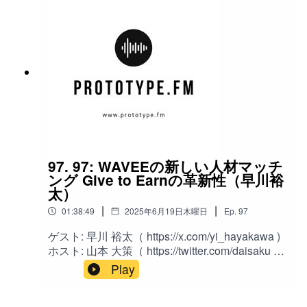
97. 97: WAVEEの新しい人材マッチ
ング Give to Earnの革新性（早川裕
太）
|
|
01:38:49
2025年6月19日木曜日
Ep.
97
ゲスト: 早川 裕太（ https://x.com/yi_hayakawa )
ホスト: 山本 大策（ https://twitter.com/daisaku ）
概要:従来の人材紹介業界に革新をもたらす
Play
WAVEEの取り組みと、AI・Web3などのテクノ
ロジーが業界全体に与える影響について実践的