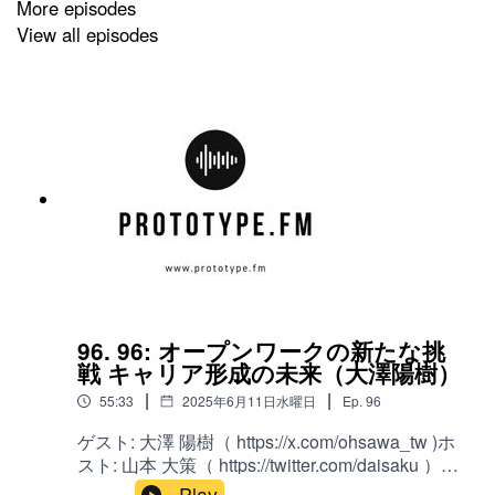
な視点で語られたエピソードです。WAVEEにつ
More episodes
いて・「Give to Earn」コンセプトによる人材マ
View all episodes
ッチング・ブロックチェーン技術を活用した報
酬分配システム・「人材NFT」による市場の流
動性向上技術トレンド・NFT市場の現状とWeb3
の未来展望・AIとブロックチェーンの融合可能
性・スマートコントラクトによる自動化・AIを
活用した金融革新と企業文化分析今後の展望・
Web3時代のコミュニティの重要性・AI×Web3が
生み出す新しいビジネスモデル・テクノロジー
による人材業界の変革キーワード:WAVEE、人
材マッチング、ブロックチェーン、NFT、AI、
Web3、コミュニティチャプター:05:19 WAVEE
のビジョンとGive to Earnの概念11:10 WAVEE
の仕組みとNFTの活用15:54 転職とマッチング報
96. 96: オープンワークの新たな挑
酬の仕組み19:03 マッチング報酬の永続性とその
戦 キャリア形成の未来（大澤陽樹）
影響19:41 Give to Earnの概念とその拡張21:40
報酬の階層構造とその仕組み22:34 ネットワーク
|
|
55:33
2025年6月11日水曜日
Ep.
96
ビジネスとの違い27:53 ブロックチェーンの必要
ゲスト: 大澤 陽樹（ https://x.com/ohsawa_tw )ホ
性とその利点29:57 人材NFTの価値と取引の仕組
スト: 山本 大策（ https://twitter.com/daisaku ）概
み33:45 Web3とNFTの意義34:16 流動性の拡大
要:転職・就職のための情報プラットフォーム
とその影響35:15 マッチング報酬とドーパミン報
Play