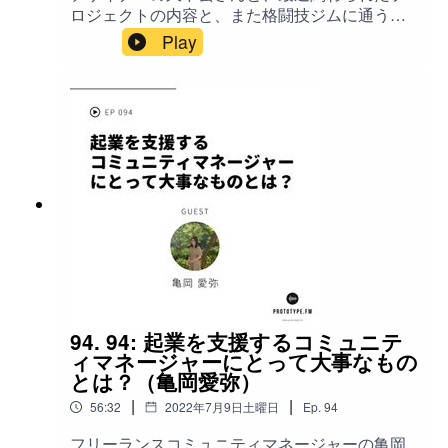
紹介とゲストの紹介01:51 オープンワークの概要
ロジェクトの内容と、また格闘技ジムに通うこ
と大澤さんの経歴04:12 OpenWorkキャリア立ち
との良さについて話しました。 ゲスト: 久下 玄
Play
上げの背景07:01 キャリアに関する悩みとオープ
（ https://twitter.com/kugehajime ) ホスト: 山本
ンな相談の重要性10:23 自己開示の重要性と大澤
大策（ https://twitter.com/daisaku ） 今回のキー
さんの取り組み12:03 社内コミュニケーションの
ワード: 衛生通信のスタートアップ / RICOHの社
重要性15:23 フィードバックを受け入れる姿勢
内新規事業 / 水中カメラの自由度を上げる
17:59 新サービスの立ち上げの難しさ21:33
STAYTHEE(ステイシー) / 50代〜60代のメンバ
OpenWorkキャリアの今後の展望25:33 日本にお
ーのチーム / toB寄りのアイデアをピボット / メ
けるキャリア形成の変化28:59 働き方の変革と個
ーカーのエンジニアがチームを作りプロダクト
人のキャリアの重要性33:27 働くことの意味と楽
をリリースすることは珍しい / 自分の得意分野を
しさ34:40 選択肢と自由の重要性37:20 年齢とキ
持っている人は面白い / UIを良い感じにしてほし
ャリアの関係40:07 精神年齢と好奇心43:26 不自
いという依頼 / 大きい予算があっても小さいプロ
由から自由への道45:41 オープンワークの未来
ジェクトで終わるパターン / プロダクトデザイン
50:49 生成AIとキャリアの変化参
のできる優秀な人は大企業の中にも多い /
考:OpenWorkhttps://www.openwork.jpOpenWork
【Web2/Web3】サービス・プロダクトのデザイ
キャリアhttps://career.openwork.jpこのポッドキ
ンにおいて変わるもの・変わらないもの / キック
94. 94: 起業を支援するコミュニテ
ャストへのお問い合わせ、ご感想、ご質問、ご
ボクシング→柔術→総合格闘技（MMA） / 週8回
ィマネージャーにとって大事なもの
要望は公式サイト( www.prototype.fm )内の、お
のトレーニング / 体の使い方を意識する / 仕事の
とは？（亀岡愛弥）
問い合わせからメッセージしてください。
考え方が格闘技に活きる / 改善が好きな人は格闘
|
|
Twitterの場合は #prototypefm をつけてツイート
56:32
2022年7月9日土曜日
Ep.
94
技にハマる / 健康であることの嬉しさ 参考:
してください。iTunesStoreでのレビューもお願
STAYTHEE(ステイシー) https://staythee.ricoh
フリーランスコミュニティマネージャーの亀岡