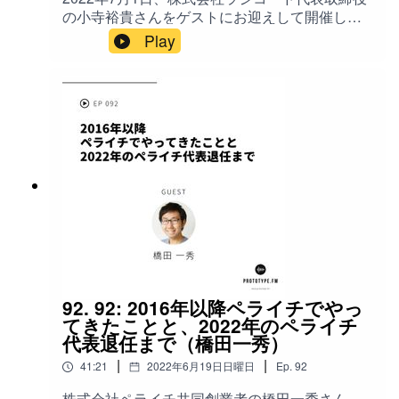
ュニティマネージャーの収入 / 30歳前後で辞め
の小寺裕貴さんをゲストにお迎えして開催した
ていく人が多い / どの業界でコミュニティマネー
「エンジニア→起業という選択 サービス開発者
Play
ジャーをやるかが重要 / 建設業スタートアップ・
のリアルなキャリア」というイベントのトーク
コミュニティマネージャーに興味のある人を募
を収録しました。 ゲスト: 小寺 裕貴（
集 このポッドキャストへのお問い合わせ、ご感
https://www.facebook.com/yuki.kotera ) ホスト:
想、ご質問、ご要望は公式サイト(
山本 大策（ https://twitter.com/daisaku ） 参考:
www.prototype.fm )内の、お問い合わせからメッ
2022年7月1日19:30〜21:30【0→1のサービス企
セージしてください。 Twitterの場合は
画・開発・グロース】エンジニア→起業という
#prototypefm をつけてツイートしてください。
選択 サービス開発者のリアルなキャリア
iTunesStoreでのレビューもお願いします。
https://buildweekend.connpass.com/event/25136
Special Guest: 亀岡 愛弥.
3/ 2022年7月9日10:00〜19:00 #3 ミートアッ
プ・もくもく会・web3（NFTエアドロップ）・
ノーコード開発ハンズオン
https://buildweekend.connpass.com/event/25206
5/ 2022年7月22日19:30〜21:30 ペライチ創業者
が語るユーザーに愛されるサービスの作り方 〜
92. 92: 2016年以降ペライチでやっ
ノーコードサービスのこれまでとこれから〜
てきたことと、2022年のペライチ
https://buildweekend.connpass.com/event/25282
代表退任まで（橋田一秀）
1/ このポッドキャストへのお問い合わせ、ご感
|
|
41:21
2022年6月19日日曜日
Ep.
92
想、ご質問、ご要望は公式サイト(
www.prototype.fm )内の、お問い合わせからメッ
株式会社ペライチ共同創業者の橋田一秀さん