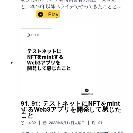
セージしてください。 Twitterの場合は
と、2016年以降ペライチでやってきたことと
#prototypefm をつけてツイートしてください。
2022年のペライチ代表退任まで、いろいろと話
Play
iTunesStoreでのレビューもお願いします。
しました。 ゲスト: 橋田 一秀（
Special Guest: 小寺 裕貴.
https://twitter.com/hassy0607 ) ホスト: 山本 大策
（ https://twitter.com/daisaku ） 今回のキーワー
ド: 前回ゲスト出演は2016年の第26回 / 2016年
以降のペライチ / 決済サービス / 無形商材 / サポ
ーター制度 / 全国各地のファンがサービスを広め
る / メルマガサービス / 予約サービス / 機能の増
加とサービスコンセプト・ブランディング変更 /
ラクスルからの資金調達 / ペライチを成長させる
ための代表退任 / 2022年7月22日（金）にトーク
イベント開催 参考: ペライチ
https://peraichi.com/ SEを辞めてからスタートア
ップを立ち上げるまで（橋田一秀
@hassy0607） https://www.prototype.fm/26 [公
91. 91: テストネットにNFTをmint
式]ペライチサポーター制度
するWeb3アプリを開発して感じた
https://peraichi.com/landing_pages/view/evangel
こと
ist47/ ペライチの代表を退任します
|
|
14:32
2022年6月14日火曜日
Ep.
91
https://note.com/hassy0607/n/nf72aa3c198b1
2022年7月22日（金）のトークイベントは、