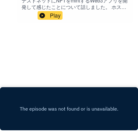
テストネットにNFTをmintするWeb3アプリを開
build weekendのページで告知・募集します
発して感じたことについて話しました。 ホスト:
https://buildweekend.connpass.com/ このポッド
山本 大策（ https://twitter.com/daisaku ） 今回の
Play
キャストへのお問い合わせ、ご感想、ご質問、
キーワード: SVG NFT / Hardhat / OpenZeppelin /
ご要望は公式サイト( www.prototype.fm )内の、
Alchemy / ChainlinkのFaucetsが便利 / OpenSea
お問い合わせからメッセージしてください。
でNFTを確認できると嬉しい / 次回イベントでは
Twitterの場合は #prototypefm をつけてツイート
EP86のゲスト小寺裕貴さんと話します 参考:
してください。 iTunesStoreでのレビューもお願
Web3アプリ開発ハンズオン資料（テストネット
いします。Special Guest: 橋田 一秀.
にNFTをmintするアプリ）
https://eggforward.notion.site/Web3-NFT-mint-
5422e8d3e3e4468f85c7650474b8e3cb Alchemy
https://www.alchemy.com Faucets | Chainlink
https://faucets.chain.link OpenSea（テストネッ
ト） https://testnets.opensea.io サービス開発者
コミュニティ「build weekend」
https://buildweekend.connpass.com/
2022/7/1（金）19:30〜【サービス企画・開発・
運営のリアルな話とサービス開発者のキャリ
ア】meetup@渋谷 #2
https://buildweekend.connpass.com/event/25136
3/ このポッドキャストへのお問い合わせ、ご感
想、ご質問、ご要望は公式サイト(