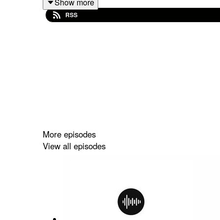
Show more
転職・就職のための情報プラットフォーム「Op
RSS
大澤さんは自身の経歴を振り返りながら、新サービ
現代の働き手が抱えるキャリアの悩みに対し、
職場における自己開示の重要性が重点的に取り
受け入れる姿勢の大切さについて議論しました
また、新サービス立ち上げの現実的な困難や日
そして生成AIの発展がキャリア形成に与える影
More episodes
View all episodes
キーワード:
オープンワーク、キャリア、働き方、自己開示、
チャプター: