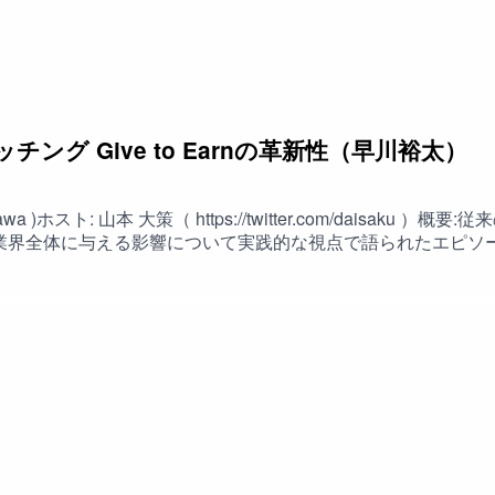
マッチング Give to Earnの革新性（早川裕太）
の重要性
ayakawa )ホスト: 山本 大策（ https://twitter.com/dai
界全体に与える影響について実践的な視点で語られたエピソードです。
チェーン技術を活用した報酬分配システム・「人材NFT」によ
チェーンの融合可能性・スマートコントラクトによる自動化・A
×Web3が生み出す新しいビジネスモデル・テクノロジーによる人
ュニティチャプター:05:19 WAVEEのビジョンとGive to E
3 マッチング報酬の永続性とその影響19:41 Give to Earn
3 ブロックチェーンの必要性とその利点29:57 人材NFTの価値と取引
とドーパミン報酬38:27 ブロックチェーンの重要性40:16 人材
係46:32 明確な価値のあるNFTの重要性49:05 Web3の現状
16 Web3とAIの融合の可能性59:43 AIの活用とWeb3の未来01:
01:18:25 Web3とAIの融合01:24:43 コミュニティの重要性