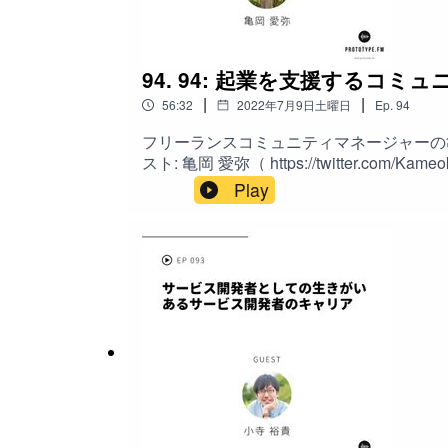
https://www.openwork.jp
94. 94: 起業を支援する
OpenWorkキャリア
|
|
56:32
2022年7月9日土曜日
Ep.
94
https://career.openwork.jp
フリーランスコミュニティマネージャーの
スト: 亀岡 愛弥（ https://twitter.com/KameokaManami ) ホスト: 山本 大策（ https://twitter.com/daisaku ）
ジャーとして6年目、フリーランスとしては5
Play
/ コミュニティマネージャーの場合、マッチン
このポッドキャストへのお問い合わせ、ご感想、ご質問
く始める / お金がかからないマーケティン
アルで会って話すことの重要性 / オフライ
これから / コミュニティの種は社内にある 
30歳前後で辞めていく人が多い / どの
Twitterの場合は #prototypefm をつけてツイ
人を募集 このポッドキャストへのお問い合わせ、ご感想、ご質問、ご要望は公式サイト( www.prototype.fm )内の、お問い合わせからメッセージしてくだ
iTunesStoreでのレビューもお願いします。