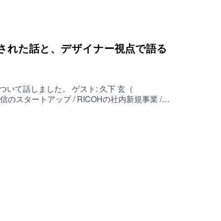
ttps://wavee.world/このポッドキャストへのお問
さい。Twitterの場合は #prototypefm を
ースされた話と、デザイナー視点で語る
 ゲスト: 久下 玄（
アイデアをピボット / メーカーのエンジニアがチーム
にしてほしいという依頼 / 大きい予算があっても
eb2/Web3】サービス・プロダクトのデザイン
グ / 体の使い方を意識する / 仕事の考え方が
nnpass.com/event/256316/ このポ
からメッセージしてください。 Twitterの
pecial Guest: 久下 玄.