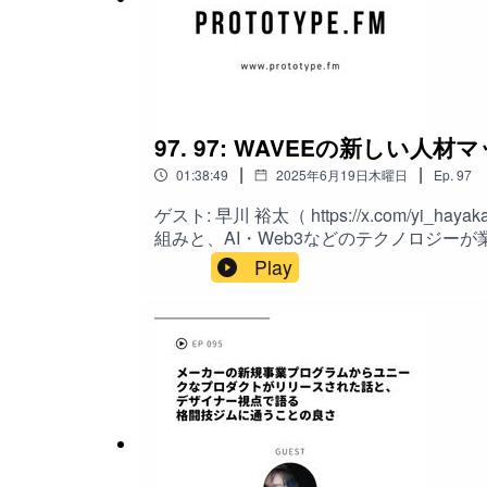
00:00 ポッドキャストの紹介とゲストの紹介
01:51 オープンワークの概要と大澤さんの経歴
04:12 OpenWorkキャリア立ち上げの背景
97. 97: WAVEEの新しい人材
07:01 キャリアに関する悩みとオープンな相談
|
|
01:38:49
2025年6月19日木曜日
Ep.
97
10:23 自己開示の重要性と大澤さんの取り組み
ゲスト: 早川 裕太（ https://x.com/yi_h
組みと、AI・Web3などのテクノロジーが業
12:03 社内コミュニケーションの重要性
ンセプトによる人材マッチング・ブロック
Play
現状とWeb3の未来展望・AIとブロック
15:23 フィードバックを受け入れる姿勢
Web3時代のコミュニティの重要性・AI
グ、ブロックチェーン、NFT、AI、Web3、コミ
17:59 新サービスの立ち上げの難しさ
15:54 転職とマッチング報酬の仕組み19:0
22:34 ネットワークビジネスとの違い27:5
21:33 OpenWorkキャリアの今後の展望
動性の拡大とその影響35:15 マッチング報酬
と未来43:52 NFTの価値とコミュニティの関
25:33 日本におけるキャリア形成の変化
続可能性52:50 ビットコインとその価格動向54:
28:59 働き方の変革と個人のキャリアの重要性
人材マッチング01:13:19 AIの技術とその応用