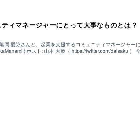
コミュニティマネージャーにとって大事なものとは
亀岡 愛弥さんと、起業を支援するコミュニティマネージャーに
 今回のキーワード: 起業支援のコミュニティマネー
年目 / 起業家を応援したい / コミュニティマネージャーとい
グ数がKPIではない / Z世代向けコミュニティ / コミュニティの
、ご要望は公式サイト( www.prototype.fm )内の、
グ施策ではない / テイカーが多い場合は成功しない / コミュニ
ンとオンラインのコミュニティマネジメントは違う / オフライ
/ 自分にあったコミュニティを探し、つながる力 / 読む→書く→
業界でコミュニティマネージャーをやるかが重要 / 建設業スタ
ートしてください。
さい。 Twitterの場合は #prototypefm をつけてツイートしてください。 i