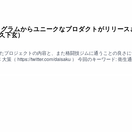
56 DAOの実例と課題01:36:09 WAVEEの今後の展開参考:WAVEEh
ww.prototype.fm )内の、お問い合わせからメッセージしてくだ
oreでのレビューもお願いします。
事業プログラムからユニークなプロダクトがリリ
久下玄）
ジェクトの内容と、また格闘技ジムに通うことの良さについて話しました。
テイシー) / 50代〜60代のメンバーのチーム / toB寄りの
 / 自分の得意分野を持っている人は面白い / UIを良い感じ
ロダクトデザインのできる優秀な人は大企業の中にも多い / 【W
ックボクシング→柔術→総合格闘技（MMA） / 週8回のトレーニン
ー) https://staythee.ricoh 2022/08/24(水) 19:30 〜
ザインにおいて変わるもの・変わらないもの https://buildweekend.co
望は公式サイト( www.prototype.fm )内の、お問い合わせ
場合は #prototypefm をつけてツイートしてください。 iTunesStoreでのレビューもお願いします。S