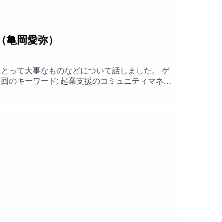
？（亀岡愛弥）
とって大事なものなどについて話しました。 ゲ
う募集ではなかった / コーディネーターとの違い
コンセプト / IVSの事例 / 面白いことから小さ
お問い合わせからメッセージしてください。
ティを継続することがマーケティングになる / リ
ンだと共通項目が見つけやすい / コミュニティの
参加する / コミュニティマネージャーの収入 /
ートアップ・コミュニティマネージャーに興味のある
TunesStoreでのレビューもお願いします。Special Guest: 亀岡 愛弥.