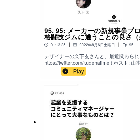
01:28:43 DAOの新しい運営モデル01:30:
33:27 働くことの意味と楽しさ
い合わせ、ご感想、ご質問、ご要望は公式サイト( w
つけてツイートしてください。iTunesSt
34:40 選択肢と自由の重要性
95. 95: メーカーの新規
37:20 年齢とキャリアの関係
格闘技ジムに通うことの良さ（
40:07 精神年齢と好奇心
|
|
01:13:25
2022年8月6日土曜日
Ep.
95
43:26 不自由から自由への道
デザイナーの久下玄さんと、最近関わられたプロ
https://twitter.com/kugehajime ) ホスト: 山本 大策（ https://twitter.com/daisaku ） 今回のキーワード: 衛生通信のスタートアップ / RICOHの社内新規事業 /
45:41 オープンワークの未来
水中カメラの自由度を上げるSTAYTHEE(ス
Play
を作りプロダクトをリリースすることは珍しい
50:49 生成AIとキャリアの変化
小さいプロジェクトで終わるパターン / プ
において変わるもの・変わらないもの / キ
格闘技に活きる / 改善が好きな人は格闘技にハマる / 健康であることの嬉しさ 参考: STAYTHEE(ステイシ
21:30 【Web2/Web3】サービス・プロダクトのデ
参考:
ッドキャストへのお問い合わせ、ご感想、ご質問、ご要
OpenWork