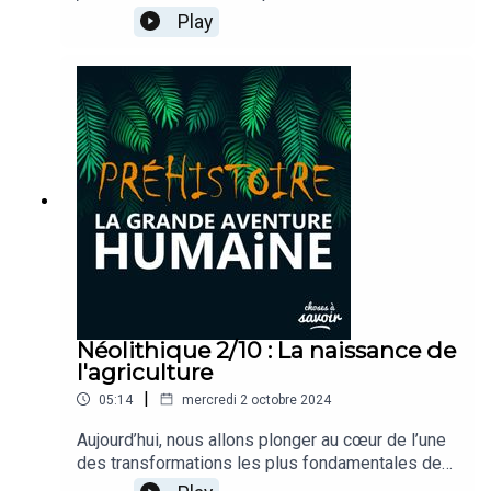
périodes les plus fascinantes de l'histoire
Play
humaine : le Néolithique, qui désigne littéralement
"l’âge de la pierre nouvelle". Aujourd’hui, nous
allons plonger ensemble dans les origines de
cette période révolutionnaire, une époque qui a
complètement transformé notre façon de vivre,
de penser et d’interagir avec le monde, et qui
marque une rupture fondamentale dans l’histoire
de l’humanité...
Néolithique 2/10 : La naissance de
l'agriculture
|
05:14
mercredi 2 octobre 2024
Aujourd’hui, nous allons plonger au cœur de l’une
des transformations les plus fondamentales de
cette période : la révolution agricole. Comment