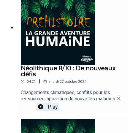
? C’est ce que nous allons découvrir ensemble.
Néolithique 8/10 : De nouveaux
défis
|
04:21
mardi 22 octobre 2024
Changements climatiques, conflits pour les
ressources, apparition de nouvelles maladies. Si
le Néolithique est souvent présenté comme une
Play
époque de progrès et d’innovations, il a aussi été
marqué par des difficultés majeures qui ont mis à
l’épreuve les premières communautés
sédentaires.