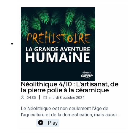
comment la domestication des animaux a non
seulement changé notre quotidien, mais aussi
notre société dans son ensemble.
Néolithique 4/10 : L'artisanat, de
la pierre polie à la céramique
|
04:35
mardi 8 octobre 2024
Le Néolithique est non seulement l’âge de
l’agriculture et de la domestication, mais aussi
celui des grandes innovations matérielles. Des
Play
outils en pierre polie aux premières poteries,