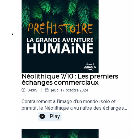
sédentaires ? C’est ce que nous allons découvrir
ensemble.
Néolithique 7/10 : Les premiers
échanges commerciaux
|
04:05
jeudi 17 octobre 2024
Contrairement à l’image d’un monde isolé et
primitif, le Néolithique a vu naître des échanges
complexes entre communautés, ouvrant la voie à
Play
une première forme de mondialisation. Comment
les premiers hommes ont-ils communiqué,
échangé et développé des réseaux commerciaux