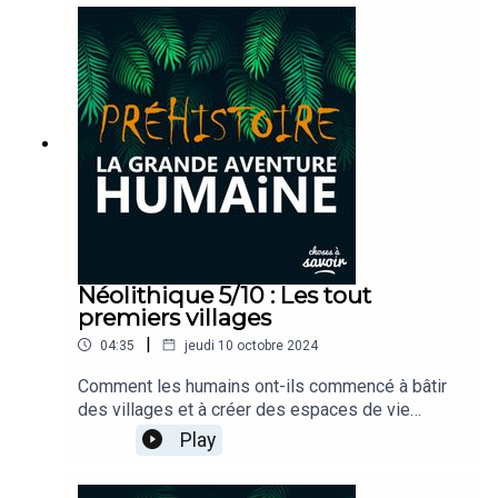
l’artisanat néolithique a bouleversé le quotidien
des communautés humaines et marqué le début
d’une nouvelle ère de créativité et de technologie.
Néolithique 5/10 : Les tout
premiers villages
|
04:35
jeudi 10 octobre 2024
Comment les humains ont-ils commencé à bâtir
des villages et à créer des espaces de vie
collective ? Comment s’organisaient ces
Play
premiers foyers, et à quoi ressemblait le
quotidien dans ces premières communautés