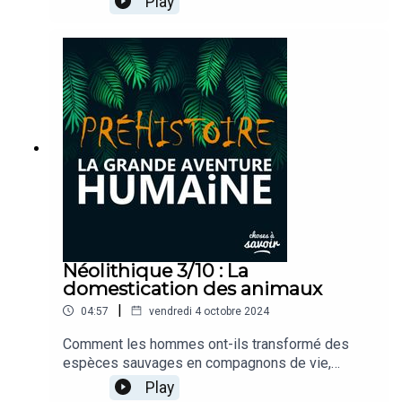
Play
l’humanité est-elle passée de la cueillette des
fruits sauvages à la culture des champs fertiles ?
Et pourquoi l’agriculture a-t-elle changé le cours
de notre histoire ?
Néolithique 3/10 : La
domestication des animaux
|
04:57
vendredi 4 octobre 2024
Comment les hommes ont-ils transformé des
espèces sauvages en compagnons de vie,
sources de nourriture, et aides indispensables ?
Play
Dans cet épisode, nous allons découvrir