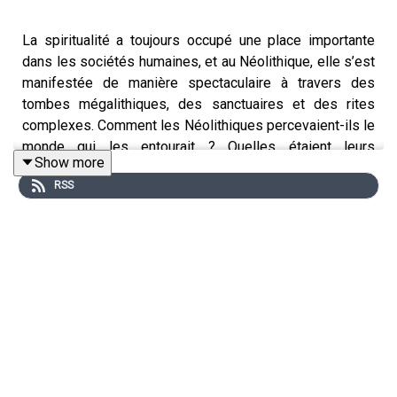
La spiritualité a toujours occupé une place importante
dans les sociétés humaines, et au Néolithique, elle s’est
manifestée de manière spectaculaire à travers des
tombes mégalithiques, des sanctuaires et des rites
complexes. Comment les Néolithiques percevaient-ils le
monde qui les entourait ? Quelles étaient leurs
Show more
croyances et comment les exprimaient-ils ? Partons
RSS
ensemble à la découverte de cette dimension spirituelle
du Néolithique.