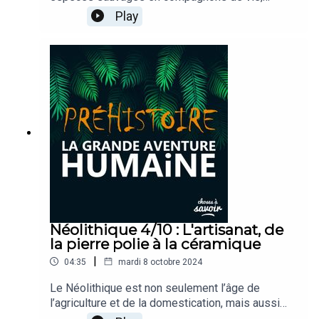
sources de nourriture, et aides indispensables ?
Play
Dans cet épisode, nous allons découvrir
comment la domestication des animaux a non
seulement changé notre quotidien, mais aussi
notre société dans son ensemble.
Néolithique 4/10 : L'artisanat, de
la pierre polie à la céramique
|
04:35
mardi 8 octobre 2024
Le Néolithique est non seulement l’âge de
l’agriculture et de la domestication, mais aussi
celui des grandes innovations matérielles. Des