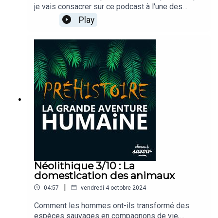
je vais consacrer sur ce podcast à l'une des
périodes les plus fascinantes de l'histoire
Play
humaine : le Néolithique, qui désigne littéralement
"l’âge de la pierre nouvelle". Aujourd’hui, nous
allons plonger ensemble dans les origines de
cette période révolutionnaire, une époque qui a
complètement transformé notre façon de vivre,
de penser et d’interagir avec le monde, et qui
marque une rupture fondamentale dans l’histoire
de l’humanité...
Néolithique 3/10 : La
domestication des animaux
|
04:57
vendredi 4 octobre 2024
Comment les hommes ont-ils transformé des
espèces sauvages en compagnons de vie,