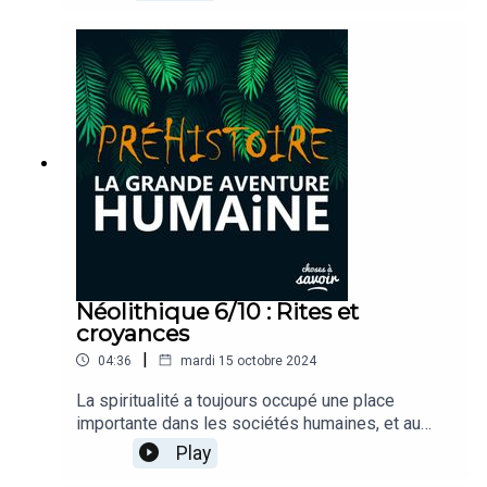
premiers foyers, et à quoi ressemblait le
quotidien dans ces premières communautés
sédentaires ? C’est ce que nous allons découvrir
ensemble.
Néolithique 6/10 : Rites et
croyances
|
04:36
mardi 15 octobre 2024
La spiritualité a toujours occupé une place
importante dans les sociétés humaines, et au
Néolithique, elle s’est manifestée de manière
Play
spectaculaire à travers des tombes