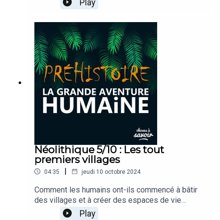
Play
outils en pierre polie aux premières poteries,
l’artisanat néolithique a bouleversé le quotidien
des communautés humaines et marqué le début
d’une nouvelle ère de créativité et de technologie.
Néolithique 5/10 : Les tout
premiers villages
|
04:35
jeudi 10 octobre 2024
Comment les humains ont-ils commencé à bâtir
des villages et à créer des espaces de vie
collective ? Comment s’organisaient ces
Play