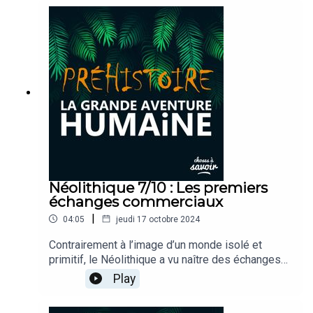
mégalithiques, des sanctuaires et des rites
complexes. Comment les Néolithiques
percevaient-ils le monde qui les entourait ?
Quelles étaient leurs croyances et comment les
exprimaient-ils ? Partons ensemble à la
découverte de cette dimension spirituelle du
Néolithique.
Néolithique 7/10 : Les premiers
échanges commerciaux
|
04:05
jeudi 17 octobre 2024
Contrairement à l’image d’un monde isolé et
primitif, le Néolithique a vu naître des échanges
complexes entre communautés, ouvrant la voie à
Play
une première forme de mondialisation. Comment
les premiers hommes ont-ils communiqué,