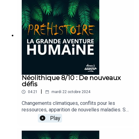
échangé et développé des réseaux commerciaux
? C’est ce que nous allons découvrir ensemble.
Néolithique 8/10 : De nouveaux
défis
|
04:21
mardi 22 octobre 2024
Changements climatiques, conflits pour les
ressources, apparition de nouvelles maladies. Si
le Néolithique est souvent présenté comme une
Play
époque de progrès et d’innovations, il a aussi été
marqué par des difficultés majeures qui ont mis à
l’épreuve les premières communautés