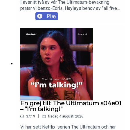
I avsnitt två av vår The Ultimatum-bevakning
pratar vi benzo-Edris, Hayleys behov av ”all five
love languages”, att charmas av folks påståenden
Play
om sig själva, Killians mopsutseende, Davids jag-
sover-på-sidan-närmast-dörren-move, Jebins
icke-game, creepy åldersskillnader + mycket mer.
Enjoy!
En grej till: The Ultimatum s04e01
– ”I’m talking!”
|
37:19
tisdag 4 augusti 2026
Vi har sett Netflix-serien The Ultimatum och har