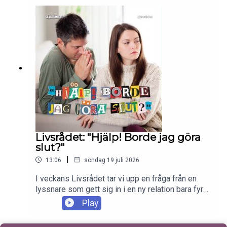
överdrivna) amerikaniseringen av det hela. I slutet
pratar vi arresteringen av Tate-bröderna. Enjoy!
Livsrådet: "Hjälp! Borde jag göra
slut?"
|
13:06
söndag 19 juli 2026
I veckans Livsrådet tar vi upp en fråga från en
lyssnare som gett sig in i en ny relation bara fyra
månader efter att hennes förra tog slut. I den nya
Play
har de av olika anledningar försökt sig på en
öppen relation, men missförstånd, oaktsamhet