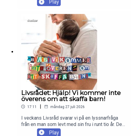
Play
snackar vi SD:s uttalande om att det finns för
många icke-etniskt svenska i Sverige och
högerpartiernas spelade förvåning över yttrandet.
Vi diskuterar även vad det är som utgör en
svensk och hur svenska vi egentligen känner oss.
Enjoy!
Livsrådet: Hjälp! Vi kommer inte
överens om att skaffa barn!
|
17:11
måndag 27 juli 2026
I veckans Livsråd svarar vi på en lyssnarfråga
från en man som levt med sin fru i runt tio år. De
har tidigare varit överens om att skaffa barn, men
Play