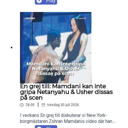
Play
att hon nog vill det. Hon funderar dessutom på att
skaffa ett barn på egen hand. Men kommer hon
palla att vara förälder själv? Hur vet man om man
orkar? Vad är det bästa respektive svåraste med
att ha barn? Vi har svaren!
En grej till: Mamdani kan inte
gripa Netanyahu & Usher dissas
på scen
|
28:00
torsdag 30 juli 2026
I veckans En grej till diskuterar vi New York-
borgmästaren Zohran Mamdanis video där han
förklarar varför han, tvärtemot sitt vallöfte, inte har