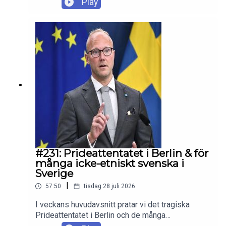
Play
mandat att arrestera Israels folkmordsanklagade
premiärminister Benjamin Netanyahu. Ärligt
misstag eller politisk teater?Sedan pratar vi
Usher som på sin turné med Chris Brown blev
dissad av en kvinna han tog upp på scenen. Hur
ser scenetiketten egentligen ut för fans? Enjoy!
#231: Prideattentatet i Berlin & för
många icke-etniskt svenska i
Sverige
|
57:50
tisdag 28 juli 2026
I veckans huvudavsnitt pratar vi det tragiska
Prideattentatet i Berlin och de många
misslyckanden som föranledde angreppet. Sedan