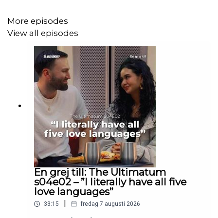
More episodes
View all episodes
En grej till: The Ultimatum
s04e02 – ”I literally have all five
love languages”
|
33:15
fredag 7 augusti 2026