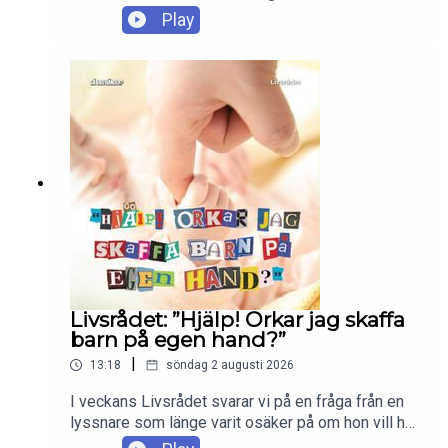
nyligen dök upp i den spanska exklaven Ceuta. Vi
Play
snackar högersidans rekordsnabba försök att
göra skrämselpropaganda av scenerna och varför
Europas verkliga lektion borde vara att det kostar
att ingå migrationsavtal med diverse tveksamma
regimer. Vi hinner även snacka stulna
vodkapluntor och Rick Ross. Enjoy!
Livsrådet: ”Hjälp! Orkar jag skaffa
barn på egen hand?”
|
13:18
söndag 2 augusti 2026
I veckans Livsrådet svarar vi på en fråga från en
lyssnare som länge varit osäker på om hon vill ha
barn, men som med åldern har kommit till insikten