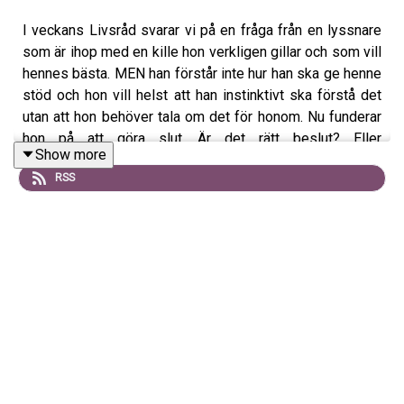
I veckans Livsråd svarar vi på en fråga från en lyssnare
som är ihop med en kille hon verkligen gillar och som vill
hennes bästa. MEN han förstår inte hur han ska ge henne
stöd och hon vill helst att han instinktivt ska förstå det
utan att hon behöver tala om det för honom. Nu funderar
hon på att göra slut. Är det rätt beslut? Eller
Show more
framstressat? Vi har svaret!
RSS