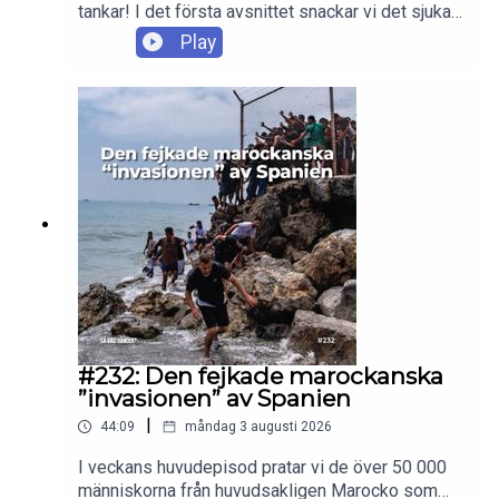
tankar! I det första avsnittet snackar vi det sjuka i
att över huvud taget vara med i den här serien, par
Play
som är för gamla och för unga, stenade Edris,
barnsliga Jebin och hans rassefamilj, oseriösa
Alex, hetsiga Hayley + mycket mer. Enjoy!
#232: Den fejkade marockanska
”invasionen” av Spanien
|
44:09
måndag 3 augusti 2026
I veckans huvudepisod pratar vi de över 50 000
människorna från huvudsakligen Marocko som