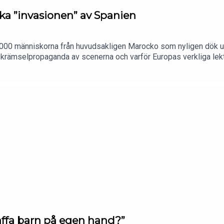
a ”invasionen” av Spanien
 000 människorna från huvudsakligen Marocko som nyligen dök u
rämselpropaganda av scenerna och varför Europas verkliga lektio
mer. Vi hinner även snacka stulna vodkapluntor och Rick Ross. 
kaffa barn på egen hand?”