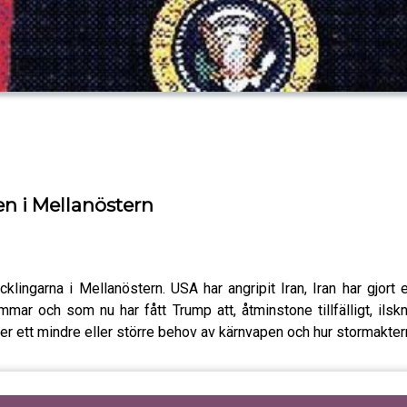
en i Mellanöstern
klingarna i Mellanöstern. USA har angripit Iran, Iran har gjort 
mmar och som nu har fått Trump att, åtminstone tillfälligt, ilsk
a ser ett mindre eller större behov av kärnvapen och hur stormakt