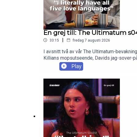
En grej till: The Ultimatum s04
|
33:15
fredag 7 augusti 2026
I avsnitt två av vår The Ultimatum-bevakning
Killians mopsutseende, Davids jag-sover-p
Play