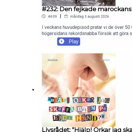
#232: Den fejkade marockansk
|
44:09
måndag 3 augusti 2026
I veckans huvudepisod pratar vi de över 50
högersidans rekordsnabba försök att göra sk
migrationsavtal med diverse tveksamma regi
Play
Livsrådet: ”Hjälp! Orkar jag s