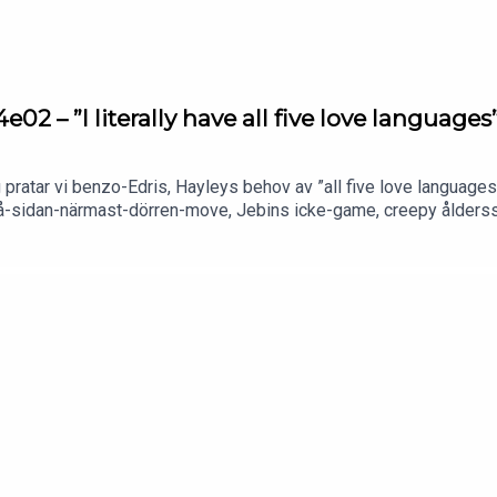
e02 – ”I literally have all five love languages
 pratar vi benzo-Edris, Hayleys behov av ”all five love language
å-sidan-närmast-dörren-move, Jebins icke-game, creepy ålderssk