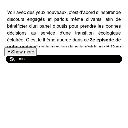
Voir avec des yeux nouveaux, c’est d’abord s’inspirer de
discours engagés et parfois même clivants, afin de
bénéficier d'un panel d’outils pour prendre les bonnes
décisions au service d'une transition écologique
éclairée. C’est le thème abordé dans ce
3e épisode de
notre podcast
en immersion dans la résidence B Corp
Show more
au festival
Agir Pour le Vivant.
RSS
Nous avons croisé 2 récits : un premier avec Alexandre
Monnin, Docteur en philosophie et Directeur du MSc
"Strategy & Design for the Anthropocene" à l'ESC
Clermont Business School, qui, lors d’un déjeuner, nous
parle de ses notions clés : redirection écologique,
renoncement et remobilisation des actifs existants. Le
second récit vient de Sandy Arzur, directrice de
@Sparknews, une entreprise qui travaille sur