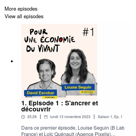
l'émergence des nouveaux récits. Elle nous parle de la
More episodes
transformation culturelle de la société et des entreprises
View all episodes
au service de l’impact.
1. Episode 1 : S'ancrer et
découvrir
|
|
25:26
lundi 13 novembre 2023
Saison
1
,
Ep.
1
Dans ce premier épisode, Louise Seguin (B Lab
France) et Loïc Quénault (Agence Pixelis)