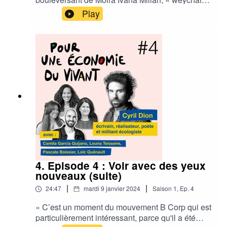
» militante du peuple Mapuche, peuple victime
Play
de « terricide », soit l’expropriation de leurs
terres. Mais que faire de ce témoignage ?
Comment accepter ses émotions et en faire une
force ? Comment ne pas se sentir simplement
démuni.e face à un combat qui peut nous
sembler si loin ? Comment collectivement
devenir de bons ancêtres ? C’est ce que vous
allez découvrir dans cet épisode.
4. Episode 4 : Voir avec des yeux
nouveaux (suite)
|
|
24:47
mardi 9 janvier 2024
Saison
1
,
Ep.
4
« C’est un moment du mouvement B Corp qui est
particulièrement intéressant, parce qu'il a été