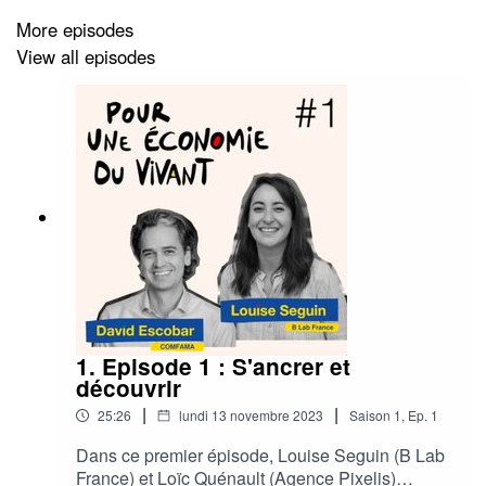
accompagnée de Marine Buu, nous raconte l'histoire de
More episodes
ce lieu, ainsi que son impact territorial, aussi historique
View all episodes
que social. Une balade immersive qui permet de
s'ancrer dans le territoire arlésien.
Merci à toute l'équipe : @Parade, @La Verrerie,
@l’Archipel, @Dans la Cuisine (ou association @Petit à
Petit), @Initiative Pays d’Arles, @Maïlis Renaudin ,
@Marine Buu, @Françoise Lacotte, @Dominique Louis
et @Sylvie Hernandez
1. Episode 1 : S'ancrer et
Un co-production B Lab France et Agence Pixelis
découvrir
|
|
25:26
lundi 13 novembre 2023
Saison
1
,
Ep.
1
Dans ce premier épisode, Louise Seguin (B Lab
France) et Loïc Quénault (Agence Pixelis)