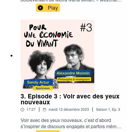
» militante du peuple Mapuche, peuple victime
Play
de « terricide », soit l’expropriation de leurs
terres. Mais que faire de ce témoignage ?
Comment accepter ses émotions et en faire une
force ? Comment ne pas se sentir simplement
démuni.e face à un combat qui peut nous
sembler si loin ? Comment collectivement
devenir de bons ancêtres ? C’est ce que vous
allez découvrir dans cet épisode.
3. Episode 3 : Voir avec des yeux
nouveaux
|
|
17:27
mardi 12 décembre 2023
Saison
1
,
Ep.
3
Voir avec des yeux nouveaux, c’est d’abord
s’inspirer de discours engagés et parfois même