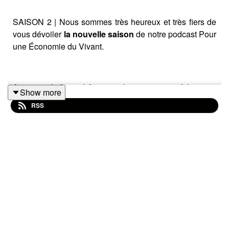
SAISON 2 | Nous sommes très heureux et très fiers de
vous dévoiler
la nouvelle saison
de notre podcast Pour
une Économie du Vivant.
Au coeur du festival Agir pour le vivant, micro à la main,
Show more
nous capturons les voix des penseur·euse·s, des
RSS
militant·e·s passionné·e·s, des divers·e·s résident·e·s
créateur·rice·s et des entreprises audacieuses. À travers
leur rencontre,
on explore la place et le rôle des
organisations dans une économie profondément
alignée avec le vivant.
Une fois n'est pas coutume, ce premier épisode ne nous
plonge pas tout de suite au coeur du festival mais dans
le tiers-lieu Amandine Folcher (La Verrerie) ,