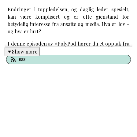
Endringer i toppledelsen, og daglig leder spesielt,
kan være komplisert og er ofte gjenstand for
betydelig interesse fra ansatte og media. Hva er lov –
og hva er lurt?
I denne episoden av #PolyPod hører du et opptak fra
Polyteknisk Forenings nettverksfrokost med
Show more
kommunikasjonsdirektør i Hydro, Inger Sethov,
RSS
advokat og partner i SANDS, Henning M. Heitmann,
og advokat i Equinor og leder av PF Styrenettverk,
Hilde Kuburic.