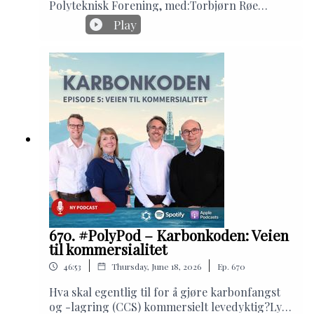
Polyteknisk Forening, med:Torbjørn Røe
karbonøkonomi.
Isaksen, politisk redaktør, E24Bendik Mondal,
Play
medstifter, DemoVeslemøy Hedvig Østrem,
sjefredaktør, AltingetI denne episoden får du
et fornøyelig politisk skråblikk på alt fra
skipstunneler og norske idrettsprestasjoner
(og andre prestasjoner), via havvind og
politiske identitetskriser til teknologikritisk
ungdom.
670. #PolyPod – Karbonkoden: Veien
til kommersialitet
|
|
46:53
Thursday, June 18, 2026
Ep.
670
Hva skal egentlig til for å gjøre karbonfangst
og -lagring (CCS) kommersielt levedyktig?Lytt