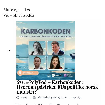
More episodes
View all episodes
672. #PolyPod – Karbonkoden:
Hvordan påvirker EUs politikk norsk
industri?
|
|
39:14
Thursday, June 25, 2026
Ep.
672