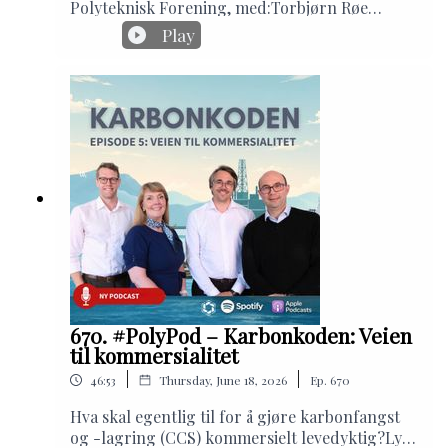
Polyteknisk Forening, med:Torbjørn Røe
karbonøkonomi.
Isaksen, politisk redaktør, E24Bendik Mondal,
Play
medstifter, DemoVeslemøy Hedvig Østrem,
sjefredaktør, AltingetI denne episoden får du
et fornøyelig politisk skråblikk på alt fra
skipstunneler og norske idrettsprestasjoner
(og andre prestasjoner), via havvind og
politiske identitetskriser til teknologikritisk
ungdom.
670. #PolyPod – Karbonkoden: Veien
til kommersialitet
|
|
46:53
Thursday, June 18, 2026
Ep.
670
Hva skal egentlig til for å gjøre karbonfangst
og -lagring (CCS) kommersielt levedyktig?Lytt