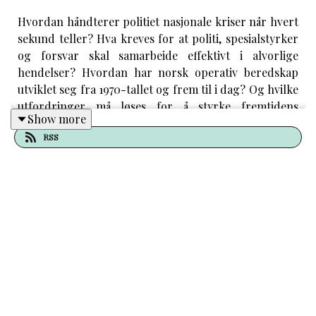
Hvordan håndterer politiet nasjonale kriser når hvert
sekund teller? Hva kreves for at politi, spesialstyrker
og forsvar skal samarbeide effektivt i alvorlige
hendelser? Hvordan har norsk operativ beredskap
utviklet seg fra 1970-tallet og frem til i dag? Og hvilke
utfordringer må løses for å styrke fremtidens
Show more
nasjonale beredskap?
RSS
Gjert Lage Dyndal,
forfatter av boken «Politiets
nasjonale beredskapsressurser» og
nestkommanderende, Forsvarets operative
hovedkvarter
Johnny Lian
, forfatter av boken «Politiets
nasjonale beredskapsressurser», politiinspektør
og fast stedfortreder for enhetsleder, Politiets
nasjonale beredskapsressurser
Freddy Rotseth
, forfatter av boken «Politiets
nasjonale beredskapsressurser», politiinspektør