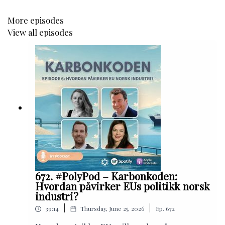
og sjef for Beredskapstroppen
Lars Aune
, stabssjef, Politidirektoratet
More episodes
Frøy Gudbrandsen,
politisk redaktør, VG
View all episodes
Ingrid Vik
, daglig leder, UTSYN, er kveldens
programleder
I denne episoden lærer du om politiets rolle i den
nasjonale beredskapen, og hvorfor raske
beslutninger på operasjonelt nivå er avgjørende i
krisesituasjoner. Du får innsikt i utviklingen av norsk
politis operative beredskap og historien bak
spesialstyrkene, fra 1970-tallet og frem til dagens
sikkerhetsutfordringer.
Vi ser også nærmere på samarbeidet mellom politi og
672. #PolyPod – Karbonkoden:
forsvar, betydningen av robuste operasjonssentraler,
Hvordan påvirker EUs politikk norsk
og hvilke utfordringer som fortsatt preger norsk
industri?
krisehåndtering.
|
|
39:14
Thursday, June 25, 2026
Ep.
672