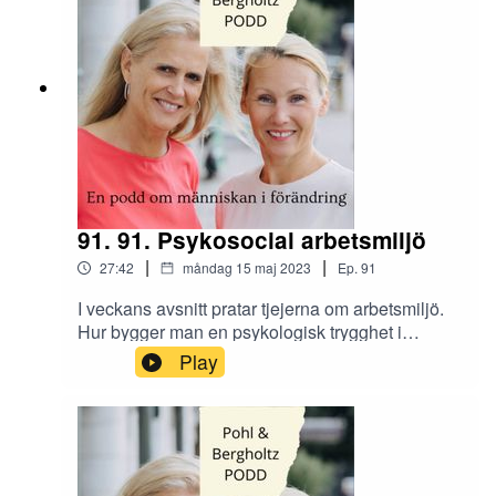
@insightcompetence
91. 91. Psykosocial arbetsmiljö
|
|
27:42
måndag 15 maj 2023
Ep.
91
I veckans avsnitt pratar tjejerna om arbetsmiljö.
Hur bygger man en psykologisk trygghet i
teamet? Vad har vi som individer för ansvar? Hur
Play
mycket ansvar ligger på ledningsgruppen och
vad händer när den inte fungerar som den ska?
Skicka era tankar och synpunkter om avsnittet till
oss på Instagram @tranahjarnan och
@insightcompetence