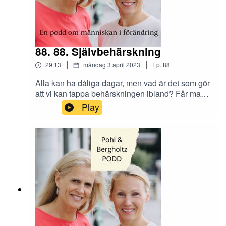
88. 88. Självbehärskning
|
|
29:13
måndag 3 april 2023
Ep.
88
Alla kan ha dåliga dagar, men vad är det som gör
att vi kan tappa behärskningen ibland? Får man
som chef tappa behärskningen? Vad kan trigga
Play
dig att tappa behärskningen? Skicka era tankar
och synpunkter om tillit på arbetsplatsen till
Instagram @tranahjarnan och
@insightcompetence