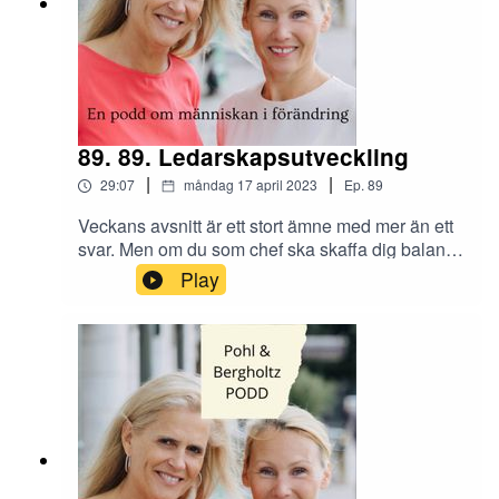
89. 89. Ledarskapsutveckling
|
|
29:07
måndag 17 april 2023
Ep.
89
Veckans avsnitt är ett stort ämne med mer än ett
svar. Men om du som chef ska skaffa dig balans i
din roll, vilka sidor av dig behöver du kunna
Play
plocka fram? Hur viktigt är det egentligen att vara
omtyckt? Konkreta tips utlovas!Vad har du för
erfarenhet och tips till andra inom
ledarskapsutveckling? Skicka era tankar och
synpunkter om avsnittet till oss på Instagram
@tranahjarnan och @insightcompetence