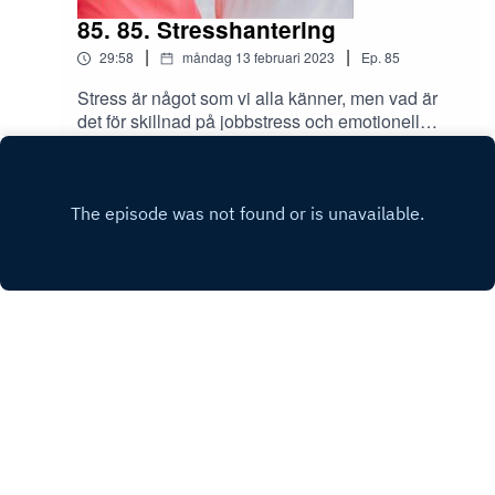
85. 85. Stresshantering
|
|
29:58
måndag 13 februari 2023
Ep.
85
Stress är något som vi alla känner, men vad är
det för skillnad på jobbstress och emotionell
stress? Hur kan man göra för att få ner pulsen
Play
och minska stressen?Men det finns enkla medel
för att förebygga stress, in och lyssna!Skicka era
tankar och synpunkter om tillit på arbetsplatsen
till Instagram @tranahjarnan och
@insightcompetence
Copyright
Andrea Pohl
Hosted with ❤️ by
Acast