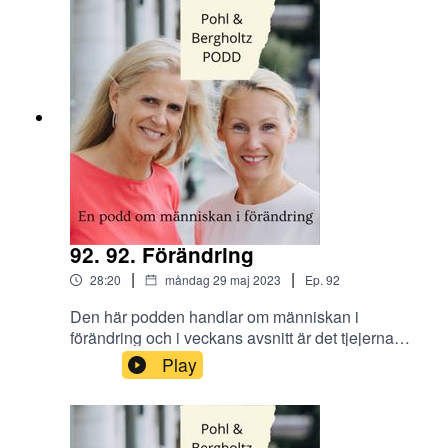
hanterar du förändringar?Skicka era tankar och
synpunkter om avsnittet till oss på Instagram
@tranahjarnan och @insightcompetence
92. 92. Förändring
|
|
28:20
måndag 29 maj 2023
Ep.
92
Den här podden handlar om människan i
förändring och i veckans avsnitt är det tjejerna
själva som genomgår stora förändringar i livet.
Play
Hur tar de ställning till lågkonjunkturen? Vilken
förändring genomgår arbetsmarknaden just nu?
Skicka era tankar och synpunkter om avsnittet till
oss på Instagram @tranahjarnan och