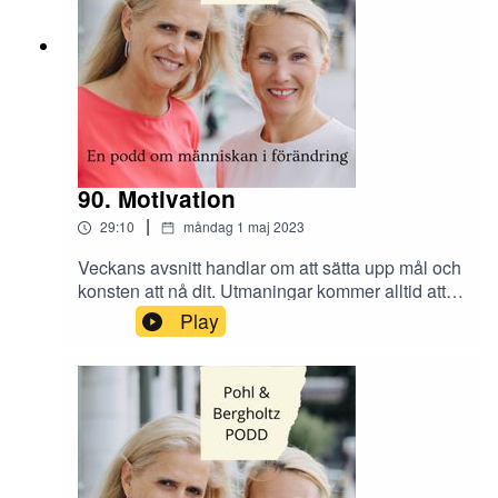
90. Motivation
|
29:10
måndag 1 maj 2023
Veckans avsnitt handlar om att sätta upp mål och
konsten att nå dit. Utmaningar kommer alltid att
finnas, men hur kommer man förbi hinder på
Play
vägen mot målet? Vad kan du göra för att nå ditt
mål?Vad är framgång för dig? Skicka era tankar
och synpunkter om avsnittet till oss på Instagram
@tranahjarnan och @insightcompetence