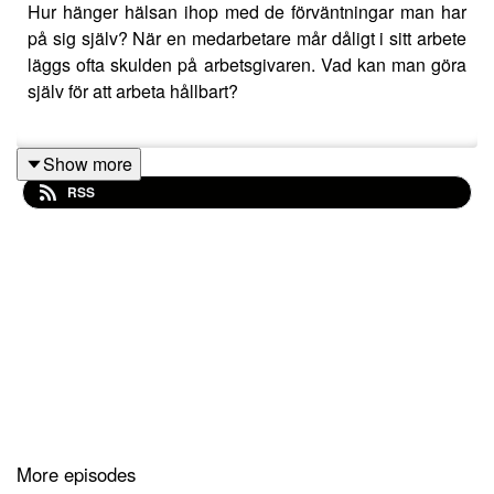
Hur hänger hälsan ihop med de förväntningar man har
på sig själv? När en medarbetare mår dåligt i sitt arbete
läggs ofta skulden på arbetsgivaren. Vad kan man göra
själv för att arbeta hållbart?
Show more
Skicka era tankar och synpunkter om avsnittet till oss på
RSS
Instagram @tranahjarnan och @insightcompetence
More episodes