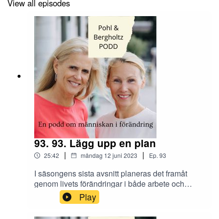
View all episodes
93. 93. Lägg upp en plan
|
|
25:42
måndag 12 juni 2023
Ep.
93
I säsongens sista avsnitt planeras det framåt
genom livets förändringar i både arbete och
privatliv. Tjejerna omfamnar utmaningarna och
Play
ser fram emot att lägga upp en plan för framtiden.
Vad gör du för att planera framåt och hur