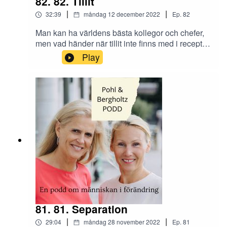
82. 82. Tillit
|
|
32:39
måndag 12 december 2022
Ep.
82
Man kan ha världens bästa kollegor och chefer,
men vad händer när tillit inte finns med i receptet
på arbetsplatsen? Hur sätter man ihop ett bra
Play
team med olika personligheter? Hur ska du som
ledare få teamet att leverera? Trygghet är en
viktig faktor på arbetsplatsen men hur kopplas
det egentligen till tillit?Skicka era tankar och
synpunkter om tillit på arbetsplatsen till Instagram
@tranahjarnan och @insightcompetence
81. 81. Separation
|
|
29:04
måndag 28 november 2022
Ep.
81