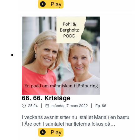
Ryssland? Även om situationen är illa så
Play
fortsätter livet här i Sverige. Hur ska vi ställa oss
till det? Efter pandemin försöker alla att anpassa
sig, men vilka krav kan rekryterare och
arbetssökande egentligen ha idag?
66. 66. Krisläge
|
|
25:24
måndag 7 mars 2022
Ep.
66
I veckans avsnitt sitter nu istället Maria i en bastu
i Åre och i samtalet har tjejerna fokus på
situationen i Ukraina. Hur bör vi förbereda oss
Play
inför olika scenarios i Sverige? Hur drabbas