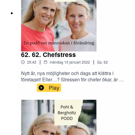
62. 62. Chefstress
|
|
25:42
måndag 10 januari 2022
Ep.
62
Nytt år, nya möjligheter och dags att klättra i
företaget! Eller…? Stressen för chefer ökar, är det
värt att ta ta sig an en ledarroll? Andrea tipsar om
Play
vad man ska göra när det börjar bli för mycket.
Vad finns det för faktorer som kan lura in dig att
hamna i fällan?