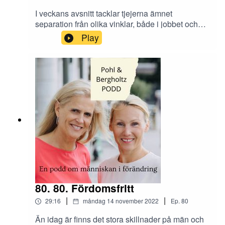
I veckans avsnitt tacklar tjejerna ämnet
separation från olika vinklar, både i jobbet och
privat. Hur ska man tänka utifrån barnen
Play
perspektiv när man separerar? Vilka känslor kan
uppstå om man säger upp sig från ett jobb och
hur hanterar man det?Nästa avsnitt handlar om
ämnet tillit! Skicka era tankar och synpunkter om
tillit på arbetsplatsen till Instagram
@tranahjarnan och @insightcompetence
80. 80. Fördomsfritt
|
|
29:16
måndag 14 november 2022
Ep.
80
Än idag är finns det stora skillnader på män och