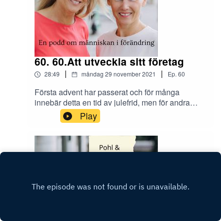
60. 60.Att utveckla sitt företag
|
|
28:49
måndag 29 november 2021
Ep.
60
Första advent har passerat och för många
innebär detta en tid av julefrid, men för andra
innebär det mycket stress i jobbet. Måste
Play
verkligen allt vara klart innan jul? Det är lätt att
fastna i sitt eget spår när man driver ett företag.
Hur får man distans och verktyg för att utveckla
organisationen? Andrea har intervjuat Leyla
Schreiber, Tillväxtchef på Forefront Consulting
om balansen mellan digital och fysisk interaktion
i företag. In och lyssna!