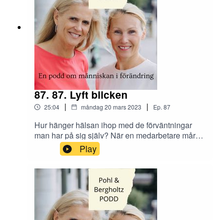
87. 87. Lyft blicken
|
|
25:04
måndag 20 mars 2023
Ep.
87
Hur hänger hälsan ihop med de förväntningar
man har på sig själv? När en medarbetare mår
dåligt i sitt arbete läggs ofta skulden på
Play
arbetsgivaren. Vad kan man göra själv för att
arbeta hållbart?Skicka era tankar och synpunkter
om avsnittet till oss på Instagram @tranahjarnan
och @insightcompetence