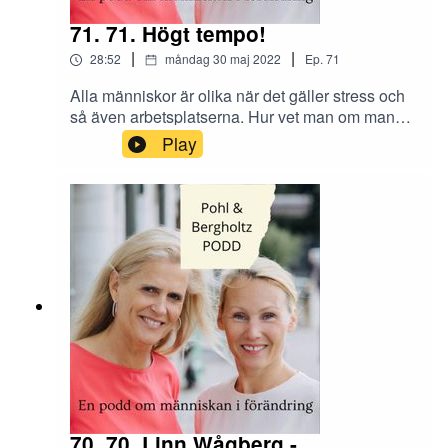
71. 71. Högt tempo!
|
|
28:52
måndag 30 maj 2022
Ep.
71
Alla människor är olika när det gäller stress och
så även arbetsplatserna. Hur vet man om man
har för mycket på jobbet och hur hanterar man ett
Play
högt tempo? Många kan känna igen sig i rädslan
för förändring där det är lätt att skapa
katastroftankar. Kan det vara dags att prata om
konsekvenserna av att inte våga istället?
70. 70. Linn Wågberg -