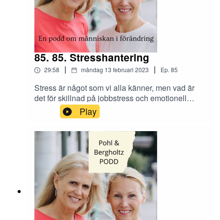
85. 85. Stresshantering
|
|
29:58
måndag 13 februari 2023
Ep.
85
Stress är något som vi alla känner, men vad är
det för skillnad på jobbstress och emotionell
stress? Hur kan man göra för att få ner pulsen
Play
och minska stressen?Men det finns enkla medel
för att förebygga stress, in och lyssna!Skicka era
tankar och synpunkter om tillit på arbetsplatsen
till Instagram @tranahjarnan och
@insightcompetence