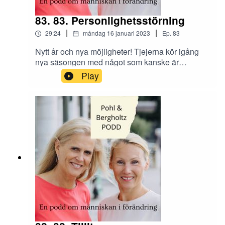
83. 83. Personlighetsstörning
|
|
29:24
måndag 16 januari 2023
Ep.
83
Nytt år och nya möjligheter! Tjejerna kör igång
nya säsongen med något som kanske är
vanligare än vad du tror, nämligen narcissism.
Play
Hur vanligt är det och vad kännetecknar en
narcissist? Hur vet man om någon försöker
manipulera?Har du en narcissist i din närhet?
Skicka era tankar och synpunkter till Instagram
@tranahjarnan och @insightcompetence