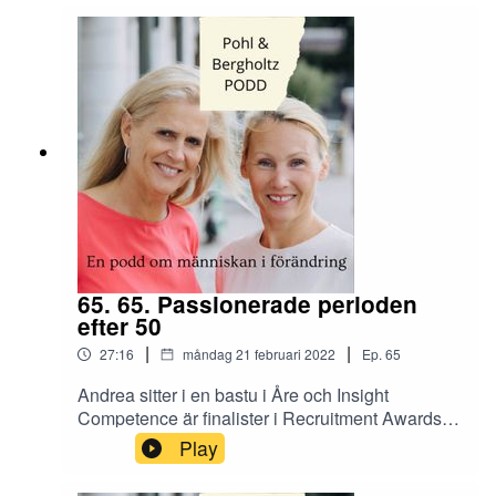
företagen och hur ska man hantera det som
arbetsgivare?
65. 65. Passionerade perioden
efter 50
|
|
27:16
måndag 21 februari 2022
Ep.
65
Andrea sitter i en bastu i Åre och Insight
Competence är finalister i Recruitment Awards!
Hur odlar man sina intressen? Och hur är det
Play
egentligen att jobba efter 50? Hur gör man med
återhämtningen?