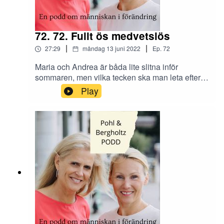
72. 72. Fullt ös medvetslös
|
|
27:29
måndag 13 juni 2022
Ep.
72
Maria och Andrea är båda lite slitna inför
sommaren, men vilka tecken ska man leta efter
om det blir för mycket och hur ska man hantera
Play
avtändningen när man tar ledigt? Många är
missnöjda med sin jobbsituation men orkar inte
göra en förändring. Vad ska du göra om du har
brist på stimulans i din roll?