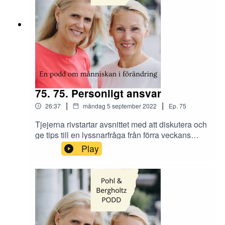
75. 75. Personligt ansvar
|
|
26:37
måndag 5 september 2022
Ep.
75
Tjejerna rivstartar avsnittet med att diskutera och
ge tips till en lyssnarfråga från förra veckans
avsnitt. Blir man dömd att vara rastlös för att man
Play
på sitt CV har bytt jobb ofta?Maria möter ofta
människor som inte känner att de har ett
personligt ansvar. Hur ska man egentligen ta
emot konstruktiv kritik och vad för slags ansvar
har man för sin egen situation?Skicka era tankar
och synpunkter om avsnittet till oss på Instagram
@tranahjarnan