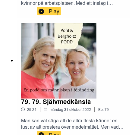
kvinnor på arbetsplatsen. Med ett inslag i
avsnittet av Caroline Farberger öppnas en
Play
diskussion om hur man blir bemött som kvinna vs
man. Varför är vi i så många fall kvar i en kultur
där kvinnorna blir behandlade lägre än männen?
Hur blir du bemött och respekterad som kvinna
respektive man på din arbetsplats? Skriv till oss
på Instagram @tranahjarnan och
@insightcompetence så tar vi upp det i nästa
avsnitt!
79. 79. Självmedkänsla
|
|
25:24
måndag 31 oktober 2022
Ep.
79
Man kan väl säga att de allra flesta känner en
lust av att prestera över medelmåttet. Men vad
blir konsekvensen om man misslyckas när man
Play