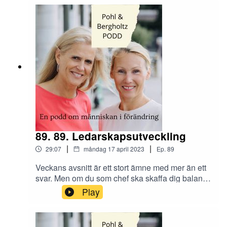
mål?Vad är framgång för dig? Skicka era tankar
och synpunkter om avsnittet till oss på Instagram
@tranahjarnan och @insightcompetence
89. 89. Ledarskapsutveckling
|
|
29:07
måndag 17 april 2023
Ep.
89
Veckans avsnitt är ett stort ämne med mer än ett
svar. Men om du som chef ska skaffa dig balans i
din roll, vilka sidor av dig behöver du kunna
Play
plocka fram? Hur viktigt är det egentligen att vara
omtyckt? Konkreta tips utlovas!Vad har du för
erfarenhet och tips till andra inom