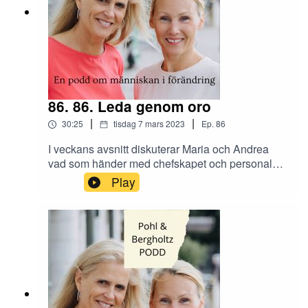
86. 86. Leda genom oro
|
|
30:25
tisdag 7 mars 2023
Ep.
86
I veckans avsnitt diskuterar Maria och Andrea
vad som händer med chefskapet och personalen
när företaget går igenom en tuff period. Hur leder
Play
man personalen genom en lågkonjunktur? Hur
kan man jobba med sin kommunikation och med
vilken inställning? Konkreta tips till dig som
ledare utlovas!Skicka era tankar och synpunkter
om avsnittet till oss på Instagram @tranahjarnan
och @insightcompetence