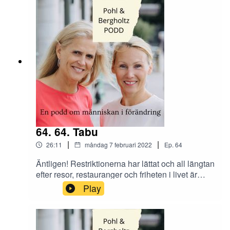
64. 64. Tabu
|
|
26:11
måndag 7 februari 2022
Ep.
64
Äntligen! Restriktionerna har lättat och all längtan
efter resor, restauranger och friheten i livet är
förbi, hoppas vi. Tjejerna pratar om tabu, vad är
Play
okej och inte okej att säga i en arbetsintervju?
Andrea berättar om sin Covid-vistelse i New York
och om hur svårt det är som egenföretagare att
säga nej till jobb.