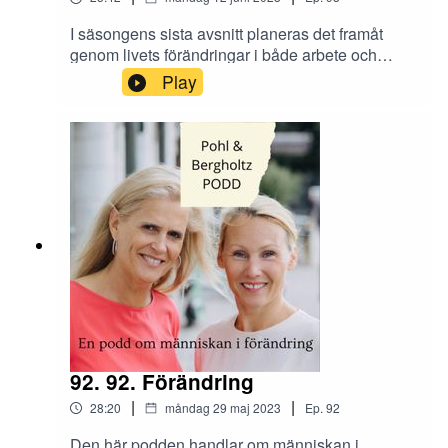
I säsongens sista avsnitt planeras det framåt
genom livets förändringar i både arbete och
privatliv. Tjejerna omfamnar utmaningarna och
Play
ser fram emot att lägga upp en plan för framtiden.
Vad gör du för att planera framåt och hur
hanterar du förändringar?Skicka era tankar och
synpunkter om avsnittet till oss på Instagram
@tranahjarnan och @insightcompetence
92. 92. Förändring
|
|
28:20
måndag 29 maj 2023
Ep.
92
Den här podden handlar om människan i