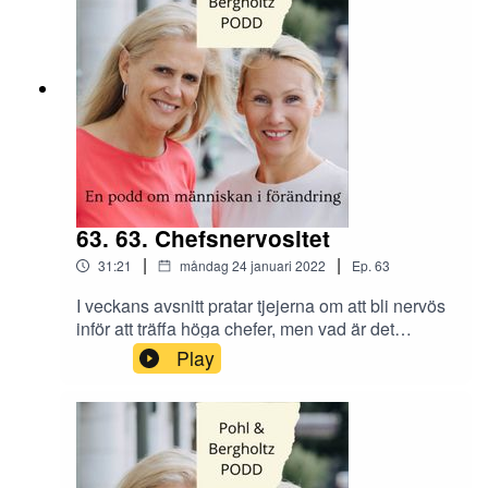
63. 63. Chefsnervositet
|
|
31:21
måndag 24 januari 2022
Ep.
63
I veckans avsnitt pratar tjejerna om att bli nervös
inför att träffa höga chefer, men vad är det
egentligen man blir nervös över? När ska man
Play
säga nej till kunder och på vilka grunder? Maria
bjuder också på ett bra exempel på hur man som
kandidat söker ett jobb!