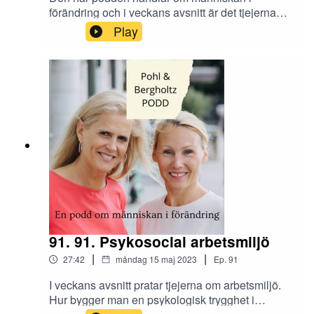
förändring och i veckans avsnitt är det tjejerna
själva som genomgår stora förändringar i livet.
Play
Hur tar de ställning till lågkonjunkturen? Vilken
förändring genomgår arbetsmarknaden just nu?
Skicka era tankar och synpunkter om avsnittet till
oss på Instagram @tranahjarnan och
@insightcompetence
91. 91. Psykosocial arbetsmiljö
|
|
27:42
måndag 15 maj 2023
Ep.
91
I veckans avsnitt pratar tjejerna om arbetsmiljö.
Hur bygger man en psykologisk trygghet i