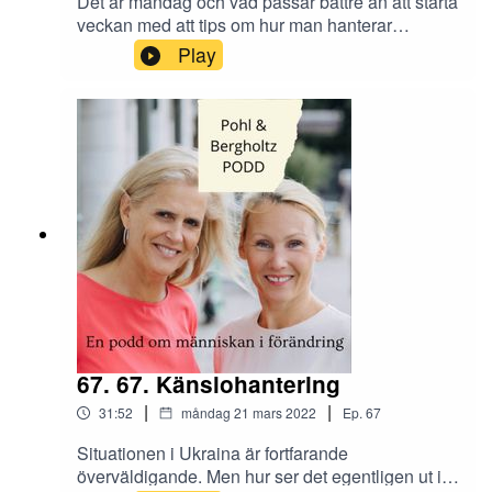
Det är måndag och vad passar bättre än att starta
veckan med att tips om hur man hanterar
förändringar! Hur kan man acceptera motstånd
Play
och välja rätt och samtidigt balansera jobb- och
arbetsliv? Andrea delar även med sig om en
situation med sin son där moral möter
konfliktundvikande. In och lyssna!
67. 67. Känslohantering
|
|
31:52
måndag 21 mars 2022
Ep.
67
Situationen i Ukraina är fortfarande
överväldigande. Men hur ser det egentligen ut i