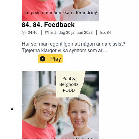
84. 84. Feedback
|
|
34:40
måndag 30 januari 2023
Ep.
84
Hur ser man egentligen att någon är narcissist?
Tjejerna klargör vilka symtom som är
vanligast!Hur balanserar man negativ och positiv
Play
feedback? Att ta in att alla är olika kan vara
knepigt, men skarpa tips utlovas i avsnittet!