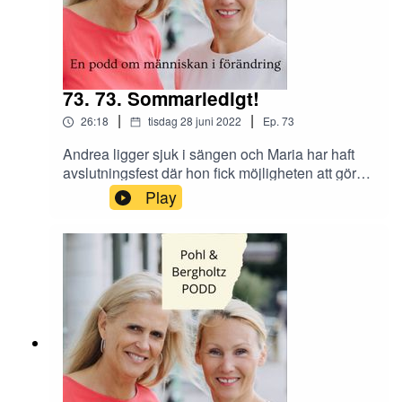
73. 73. Sommarledigt!
|
|
26:18
tisdag 28 juni 2022
Ep.
73
Andrea ligger sjuk i sängen och Maria har haft
avslutningsfest där hon fick möjligheten att göra
en årssammanfattning för sina anställda. Vad är
Play
det egentligen som har hänt hittills i år och hur
kan man bäst sätta sig ner och reflektera?Maria
övertalar kandidater att byta jobb, men vad är det
man ska tänka på som kandidat? När blir man
egentligen senior i sin roll?