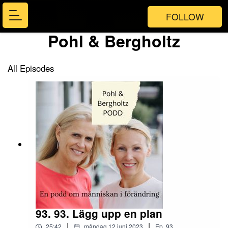
FOLLOW
Pohl & Bergholtz
All Episodes
93. 93. Lägg upp en plan
|
|
25:42
måndag 12 juni 2023
Ep.
93