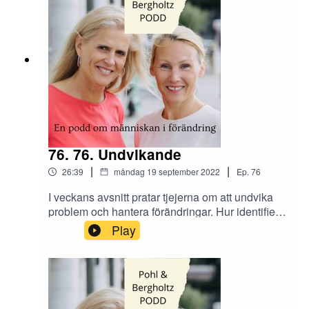
bästa tips och life-hacks för planering till
Instagram @tranahjarnan och
@insightcompetence så tar vi upp det i nästa
avsnitt!
76. 76. Undvikande
|
|
26:39
måndag 19 september 2022
Ep.
76
I veckans avsnitt pratar tjejerna om att undvika
problem och hantera förändringar. Hur identifierar
du problem och löser dem?Vi får även en ny
Play
vinkel på förra veckans avsnitt från en
lyssnarfråga! Skicka era tankar och synpunkter
om avsnittet till oss på Instagram @tranahjarnan
och @insightcompetence