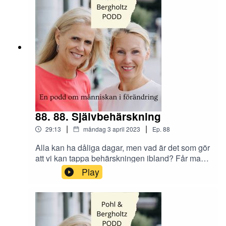
ledarskapsutveckling? Skicka era tankar och
synpunkter om avsnittet till oss på Instagram
@tranahjarnan och @insightcompetence
88. 88. Självbehärskning
|
|
29:13
måndag 3 april 2023
Ep.
88
Alla kan ha dåliga dagar, men vad är det som gör
att vi kan tappa behärskningen ibland? Får man
som chef tappa behärskningen? Vad kan trigga
Play
dig att tappa behärskningen? Skicka era tankar
och synpunkter om tillit på arbetsplatsen till
Instagram @tranahjarnan och
@insightcompetence