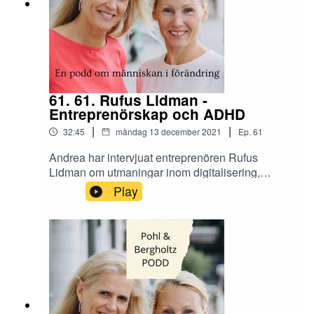
61. 61. Rufus Lidman -
Entreprenörskap och ADHD
|
|
32:45
måndag 13 december 2021
Ep.
61
Andrea har intervjuat entreprenören Rufus
Lidman om utmaningar inom digitalisering,
entreprenörskap och ledarskap när man har
Play
ADHD. Hur kan den största motståndaren vara
den viktigaste tillgången? Vad är egentligen
framtiden för artificiell intelligens? Vad finns det
för nackdelar och fördelar med att få ett evigt liv?
Svaren hittar ni i dagens avsnitt, in och lyssna!