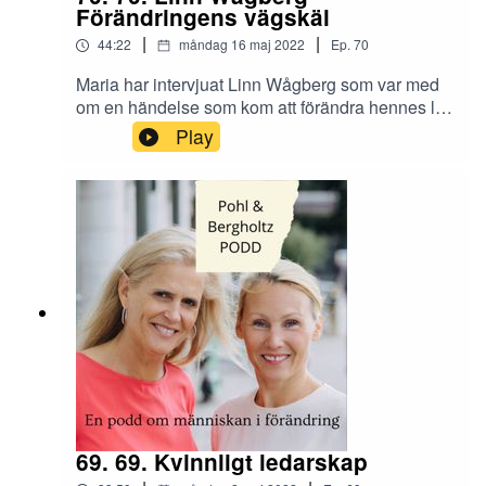
Förändringens vägskäl
|
|
44:22
måndag 16 maj 2022
Ep.
70
Maria har intervjuat Linn Wågberg som var med
om en händelse som kom att förändra hennes liv.
Hur tar vänder man något omvälvande till något
Play
positivt? Linn berättar om hur hon hittade sin
styrka och vilken roll människor i omgivningen
spelar. Förändring kan vara skrämmande och
Linn berättar om att hitta modet för att blicka
framåt och att hantera sorgen.
69. 69. Kvinnligt ledarskap