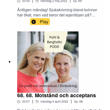
|
|
33:59
måndag 2 maj 2022
Ep.
69
Äntligen måndag! Sjukskrivning bland kvinnor
har ökat, men vad beror det egentligen på?
Genomgår man en förändring så ställer det krav
Play
på omgivningen, Andrea ger tipsen för hur vi ska
tänka! Hur skiljer sig kvinnligt mot manligt
ledarskap? Det blir en vild diskussion mellan
Maria och Andrea om bekvämlighet kvar att
jobba hemifrån, men hur ställer sig egentligen
arbetsgivare till det?
68. 68. Motstånd och acceptans
|
|
33:07
måndag 4 april 2022
Ep.
68