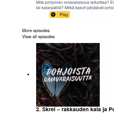
Mitä pohjoinen omavaraisuus tarkoittaa? Entä
tai kalanpäillä? Mitkä kasvit pärjäävät pohj
Vesterålenin sienimentori ja valaskuiskaaja
Play
ja harjoittamiseen. Nimittäin, vaikka et om
More episodes
View all episodes
2. Skrei – rakkauden kala ja P