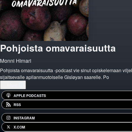
Pohjoista omavaraisuutta
Monni Himari
Pohjoista omavaraisuutta -podcast vie sinut opiskelemaan vilje
sijaitsevalle apilanmuotoiselle Gisløyan saarelle. Po
...
More
APPLE PODCASTS
RSS
INSTAGRAM
X.COM