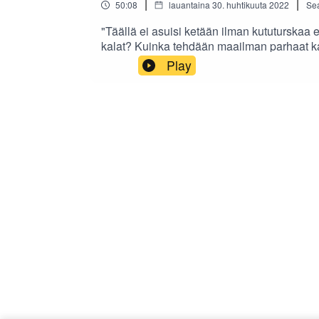
|
|
50:08
lauantaina 30. huhtikuuta 2022
Se
"Täällä ei asuisi ketään ilman kututurskaa 
kalat? Kuinka tehdään maailman parhaat kala
keskustelevat Pohjois-Norjan kalapainotteis
Play
saa helposti (niin halutessaan) kalanmaku
Vesterålenissa ja Lofooteilla.#pohjoineno