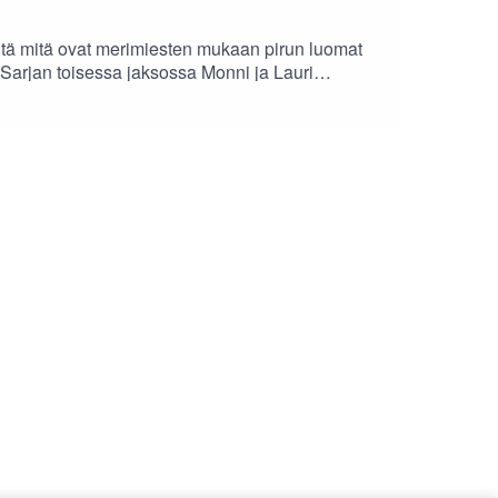
Entä mitä ovat merimiesten mukaan pirun luomat
 Sarjan toisessa jaksossa Monni ja Lauri
lmistaa ruoaksi sekä miten vegaaniseen keittoon
ramissa. Tutustu myös Laurin opaspalveluihin