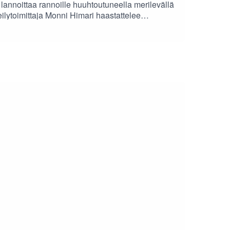
i lannoittaa rannoille huuhtoutuneella merilevällä
keilytoimittaja Monni Himari haastattelee
 arvokkaat vinkkinsä omavaraisuuden aloittamiseen
 kaupunkikodissa!