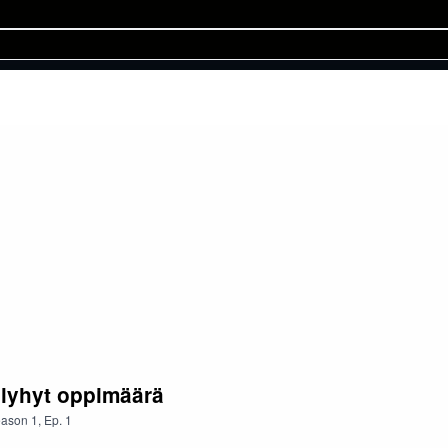
 lyhyt oppimäärä
ason
1
,
Ep.
1