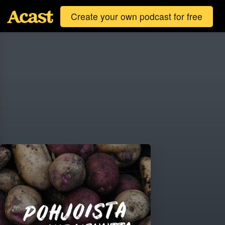
Create your own podcast for free