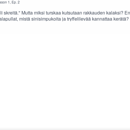
ason
1
,
Ep.
2
eli skreitä." Mutta miksi turskaa kutsutaan rakkauden kalaksi? 
pullat, mistä sinisimpukoita ja tryffelilevää kannattaa kerätä?
ista perinneresepteistä, miten kaloja kannattaa käsitellä ja va
a, tietenkin ilman kalaa.Seuraa Monnin omavaraiselämää Instag
mavaraisuus