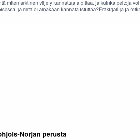
 miten arktinen viljely kannattaa aloittaa, ja kuinka peltoja vo
oisessa, ja mitä ei ainakaan kannata istuttaa?Eräkirjailija ja ret
 Lauri Pietikäistä, pitkän linjan ammattikalastajaa, joka jakaa
istaisi viljelyspalstaa, voit aloittaa ikkunaomavaraisuuden myös
ohjois-Norjan perusta