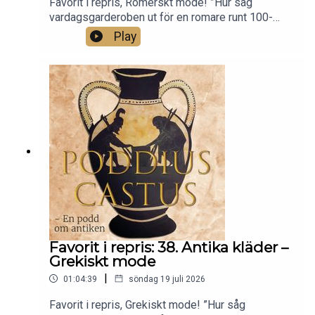
Favorit i repris, Romerskt mode! ”Hur såg
vardagsgarderoben ut för en romare runt 100-
talet e.v.t? Det ska vi svara på i det här avsnittet!
Play
Vi förklarar hur man tar på sig sin toga, varför det
var viktigt att ta på sig breda ränder och hur man
fick snygga färger på sina plagg. Det här är andra
avsnittet om antika kläder.”
Favorit i repris: 38. Antika kläder –
Grekiskt mode
|
01:04:39
söndag 19 juli 2026
Favorit i repris, Grekiskt mode! ”Hur såg