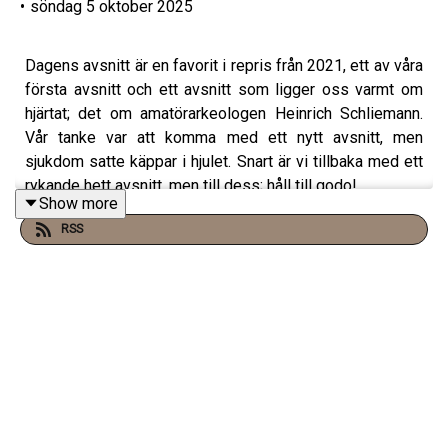
•
söndag 5 oktober 2025
Dagens avsnitt är en favorit i repris från 2021, ett av våra
första avsnitt och ett avsnitt som ligger oss varmt om
hjärtat; det om amatörarkeologen Heinrich Schliemann.
Vår tanke var att komma med ett nytt avsnitt, men
sjukdom satte käppar i hjulet. Snart är vi tillbaka med ett
rykande hett avsnitt, men till dess; håll till godo!
Show more
RSS
”Amatörarkeologen som sedan barnsben hade som mål
att upptäcka det mytiska Troja, eller ett skräckexempel
för moderna arkeologer och ett bra exempel på varför
man måste lägga fokus på källkritik. I dagens avsnitt
diskuterar vi Heinrich Schliemann, hans väg mot Troja och
Mykene och det arv han lämnade efter sig.”