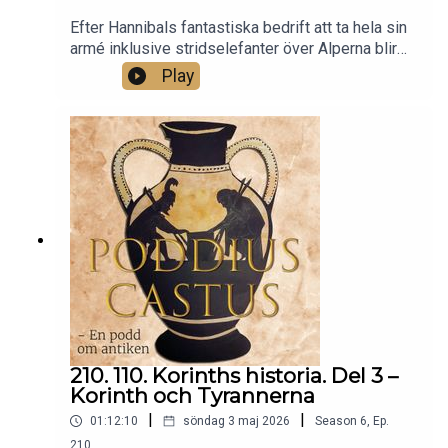
Efter Hannibals fantastiska bedrift att ta hela sin
armé inklusive stridselefanter över Alperna blir
det ingen vila. Han sätter genast igång att röra sig
Play
neråt i Italien och får möta romarna i strid. Under
ett år lyckas han besegra och överlista dem gång
på gång. Hannibal verkar ostoppbar! Men romarna
är romare och ger sig inte så lätt…
210. 110. Korinths historia. Del 3 –
Korinth och Tyrannerna
|
|
01:12:10
söndag 3 maj 2026
Season
6
,
Ep.
210