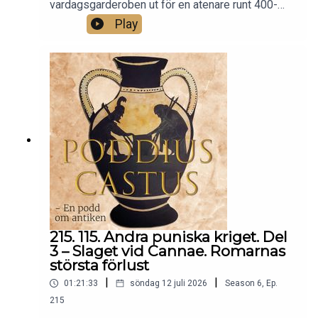
vardagsgarderoben ut för en atenare runt 400-
talet f.v.t? Det ska vi svara på i det här avsnittet!
Play
Vi förklarar skillnaden mellan en chiton och en
peplos, hur man bär en himation och varför ylle är
ett så bra material. Det här är första avsnittet om
antika kläder.”
215. 115. Andra puniska kriget. Del
3 – Slaget vid Cannae. Romarnas
största förlust
|
|
01:21:33
söndag 12 juli 2026
Season
6
,
Ep.
215