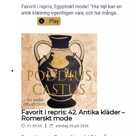
Favorit i repris, Egyptiskt mode! ”Hur tajt kan en
antik klänning egentligen vara, och hur många
kalsonger behöver men få med sig till dödsriket?
Play
Det ska vi svara på i det här avsnittet! Från
ikonografi till arkeologiska fynd, förbi
blomsterkragar, handskar och peruker – hör mer
om hur folk klädde sig i det faraoniska Egypten.
Det här är tredje avsnittet om antika kläder.”
Favorit i repris: 42. Antika kläder –
Romerskt mode
|
01:09:03
söndag 26 juli 2026