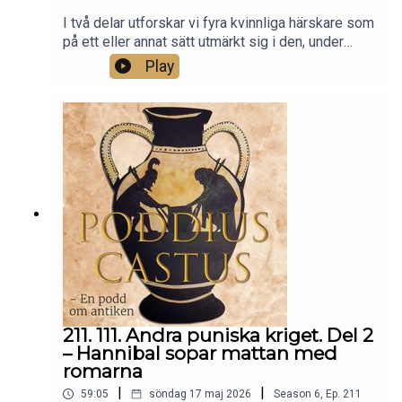
I två delar utforskar vi fyra kvinnliga härskare som
på ett eller annat sätt utmärkt sig i den, under
antiken, högst manliga krigssfären. I denna andra
Play
del bekantar vi oss med den nubiska Amanirenas,
drottning över Kush, ett mäktigt rike söder om
Egypten, samt Mavia, drottning över de arabiska
tanukhiderna som blev både Roms främsta
allierade och Roms värsta fiender.
211. 111. Andra puniska kriget. Del 2
– Hannibal sopar mattan med
romarna
|
|
59:05
söndag 17 maj 2026
Season
6
,
Ep.
211