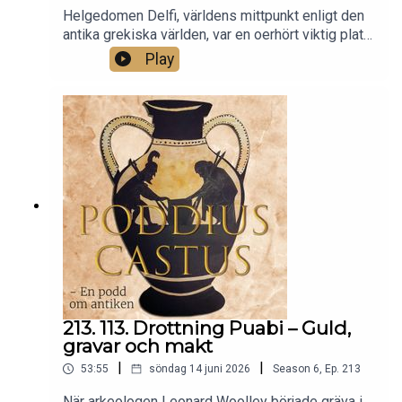
Helgedomen Delfi, världens mittpunkt enligt den
antika grekiska världen, var en oerhört viktig plats
med ett orakel vars svar kunde hjälpa eller stjälpa.
Play
Oraklets svar kom direkt från guden Apollo. Men
vad händer när en stad får för mycket makt över
en så viktig plats och i förlängningen
orakelsvaren? Ett maktspel startar och resultatet
blir det första heliga kriget.
213. 113. Drottning Puabi – Guld,
gravar och makt
|
|
53:55
söndag 14 juni 2026
Season
6
,
Ep.
213
När arkeologen Leonard Woolley började gräva i