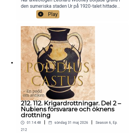
den sumeriska staden Ur på 1920-talet hittade
han några av de mest spektakulära gravarna från
Play
Mesopotamien. En av dem tillhörde Puabi, en
mäktig kvinna vars namn överlevt tack vare ett
sigill och en nästan orörd grav fylld av guld, lapis
lazuli, tjänare som följt henne i döden. I dagens
avsnitt pratar vi om Sumer, staden Ur och vad
Puabis grav kan avslöja om makt, rikedom och
död för mer än 4 500 år sedan.
212. 112. Krigardrottningar. Del 2 –
Nubiens försvarare och öknens
drottning
|
|
01:14:48
söndag 31 maj 2026
Season
6
,
Ep.
212