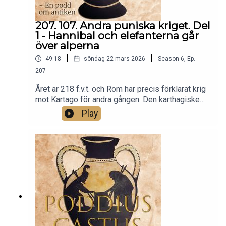
207. 107. Andra puniska kriget. Del
1 - Hannibal och elefanterna går
över alperna
|
|
49:18
söndag 22 mars 2026
Season
6
,
Ep.
207
Året är 218 f.v.t. och Rom har precis förklarat krig
mot Kartago för andra gången. Den karthagiske
härföraren Hannibal samlar ihop sin armé på
Play
mellan 50 000 till 70 000 man och 37
stridselefanter och genomför den kanske
galnaste planen någonsin under ett krig. Han tar
hela sin här och går över Alperna. Det här är
starten på det andra puniska kriget som pågick
mellan 218-201 f.v.t. och berättelsen om hur
Hannibal ledde en armé över Europas högsta
bergskedja.