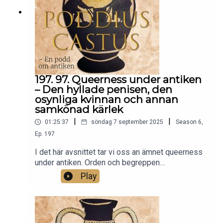
de två första krigen mellan Alexanders
efterträdare, samt stiftar bekantskap med en
smått osannolik protagonist.
197. 97. Queerness under antiken
– Den hyllade penisen, den
osynliga kvinnan och annan
samkönad kärlek
|
|
01:25:37
söndag 7 september 2025
Season
6
,
Ep.
197
I det här avsnittet tar vi oss an ämnet queerness
under antiken. Orden och begreppen
heterosexuell, homosexuell eller queer fanns inte
Play
som termer under antiken, varken i latinet eller
antikgrekiskan. Men även fast det inte fanns ord
för att beskriva samkönade relationer så fanns
det ju självklart människor som var attraherade av