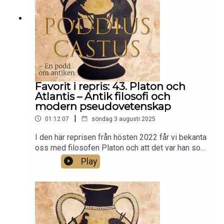
glorifierad bild som spartanerna själva i högsta
grad projicerade utåt. Detta är en historisk
översyn av Spartas historia och denna så centrala
hägring. En berättelse om nästan fyra århundraden
av blod, svett och tårar.
Favorit i repris: 43. Platon och
Atlantis – Antik filosofi och
modern pseudovetenskap
|
01:12:07
söndag 3 augusti 2025
I den här reprisen från hösten 2022 får vi bekanta
oss med filosofen Platon och att det var han som
uppfann myten om Atlantis!Platon är kanske den
Play
mest inflytelserika tänkaren inom västerländsk
filosofi, men han har bidragit med mycket mer än
så. I de två dialogerna Timaeos och Kritias
introducerar Platon sin berättelse om öriket
Atlantis, som sjönk under havets yta. Det är en
berättelse som man sällan tänkte på under