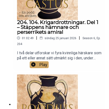
romerska republiken. Fulvia har navigerat sig
igenom en av Roms mest turbulenta tider, utlöst
av mordet på Julius Caesar. Men konflikterna är
många och kampen om makten är hård. I denna
204. 104. Krigardrottningar. Del 1
avslutande del om Fulvia pratar vi bland annat om
– Stäppens hämnare och
kriget hon startade och slutet på hennes liv.
perserrikets amiral
|
|
01:02:49
söndag 25 januari 2026
Season
6
,
Ep.
204
I två delar utforskar vi fyra kvinnliga härskare som
på ett eller annat sätt utmärkt sig i den, under
antiken, högst manliga krigssfären. I denna första
Play
del bekantar vi oss med Tomyris, drottning över
massageterna, ett stäppfolk från östra sidan om
Kaspiska havet, samt Artemisia, drottning över
Halikarnassos och amiral i kung Xerxes
invasionsarmé under perserkrigen.