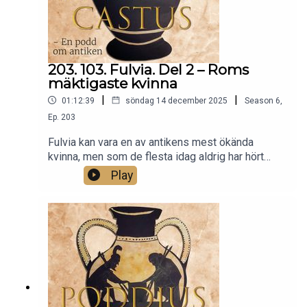
203. 103. Fulvia. Del 2 – Roms
mäktigaste kvinna
|
|
01:12:39
söndag 14 december 2025
Season
6
,
Ep.
203
Fulvia kan vara en av antikens mest ökända
kvinna, men som de flesta idag aldrig har hört
talas. Fulvia levde under en väldigt turbulent tid i
Play
Rom, och hamnade genom sin position mitt i
dramat. En av hennes makar mördades brutalt, en
annan dödades i krig och den tredje övergav
henne när hon var döende. Genom sina kontakter
drogs hon in i efterspelet av mordet på Julius
Caesar och de efterföljande krigen – inte minst
det mellan Octavianus (senare Augustus) och
Marcus Antonius, Fulvias sista make. I del två om
Fulvias liv fortsätter vi berättelsen om en av de