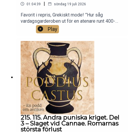
|
01:04:39
söndag 19 juli 2026
Favorit i repris, Grekiskt mode! ”Hur såg
vardagsgarderoben ut för en atenare runt 400-
talet f.v.t? Det ska vi svara på i det här avsnittet!
Play
Vi förklarar skillnaden mellan en chiton och en
peplos, hur man bär en himation och varför ylle är
ett så bra material. Det här är första avsnittet om
antika kläder.”
215. 115. Andra puniska kriget. Del
3 – Slaget vid Cannae. Romarnas
största förlust