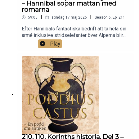
– Hannibal sopar mattan med
romarna
|
|
59:05
söndag 17 maj 2026
Season
6
,
Ep.
211
Efter Hannibals fantastiska bedrift att ta hela sin
armé inklusive stridselefanter över Alperna blir
det ingen vila. Han sätter genast igång att röra sig
Play
neråt i Italien och får möta romarna i strid. Under
ett år lyckas han besegra och överlista dem gång
på gång. Hannibal verkar ostoppbar! Men romarna
är romare och ger sig inte så lätt…
210. 110. Korinths historia. Del 3 –