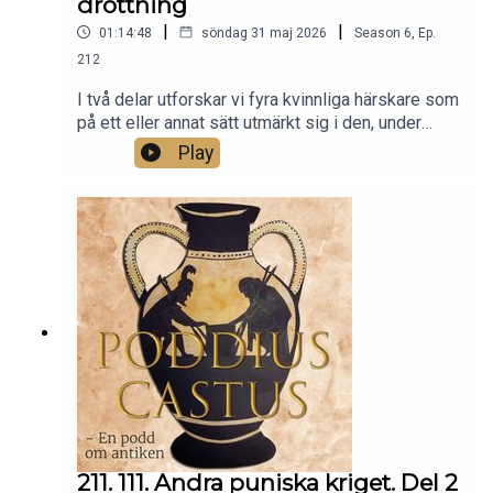
drottning
|
|
01:14:48
söndag 31 maj 2026
Season
6
,
Ep.
212
I två delar utforskar vi fyra kvinnliga härskare som
på ett eller annat sätt utmärkt sig i den, under
antiken, högst manliga krigssfären. I denna andra
Play
del bekantar vi oss med den nubiska Amanirenas,
drottning över Kush, ett mäktigt rike söder om
Egypten, samt Mavia, drottning över de arabiska
tanukhiderna som blev både Roms främsta
allierade och Roms värsta fiender.
211. 111. Andra puniska kriget. Del 2