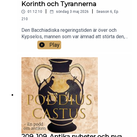
Korinth och Tyrannerna
|
|
01:12:10
söndag 3 maj 2026
Season
6
,
Ep.
210
Den Bacchiadiska regeringstiden är över och
Kypselos, mannen som var ämnad att störta den,
gick nu även in för att leda Korinth. Med honom
Play
kommer ett nytt kapitel i Korinths historia. Nu är
det tyrannernas tid.
209. 109. Antika nyheter och nya