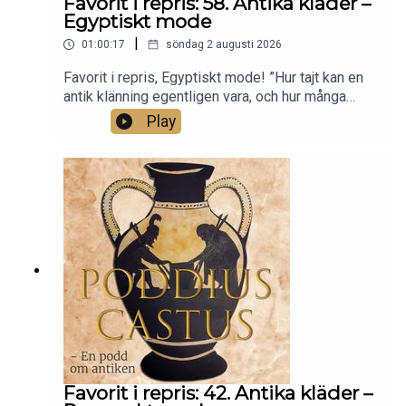
Favorit i repris: 58. Antika kläder –
Egyptiskt mode
|
01:00:17
söndag 2 augusti 2026
Favorit i repris, Egyptiskt mode! ”Hur tajt kan en
antik klänning egentligen vara, och hur många
kalsonger behöver men få med sig till dödsriket?
Play
Det ska vi svara på i det här avsnittet! Från
ikonografi till arkeologiska fynd, förbi
blomsterkragar, handskar och peruker – hör mer
om hur folk klädde sig i det faraoniska Egypten.
Det här är tredje avsnittet om antika kläder.”
Favorit i repris: 42. Antika kläder –