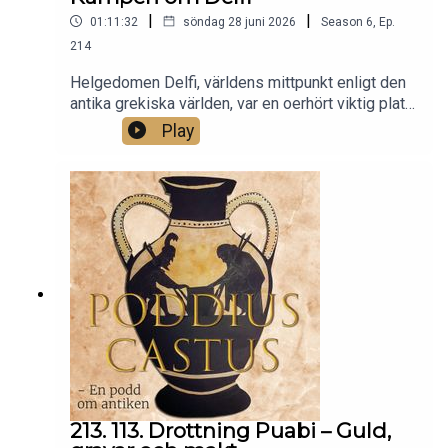
|
|
01:11:32
söndag 28 juni 2026
Season
6
,
Ep.
214
Helgedomen Delfi, världens mittpunkt enligt den
antika grekiska världen, var en oerhört viktig plats
med ett orakel vars svar kunde hjälpa eller stjälpa.
Play
Oraklets svar kom direkt från guden Apollo. Men
vad händer när en stad får för mycket makt över
en så viktig plats och i förlängningen
orakelsvaren? Ett maktspel startar och resultatet
blir det första heliga kriget.
213. 113. Drottning Puabi – Guld,