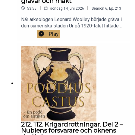
gravar och makt
|
|
53:55
söndag 14 juni 2026
Season
6
,
Ep.
213
När arkeologen Leonard Woolley började gräva i
den sumeriska staden Ur på 1920-talet hittade
han några av de mest spektakulära gravarna från
Play
Mesopotamien. En av dem tillhörde Puabi, en
mäktig kvinna vars namn överlevt tack vare ett
sigill och en nästan orörd grav fylld av guld, lapis
lazuli, tjänare som följt henne i döden. I dagens
avsnitt pratar vi om Sumer, staden Ur och vad
Puabis grav kan avslöja om makt, rikedom och
död för mer än 4 500 år sedan.
212. 112. Krigardrottningar. Del 2 –
Nubiens försvarare och öknens