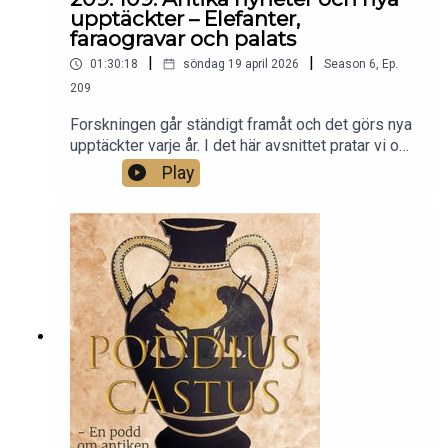
upptäckter – Elefanter,
faraogravar och palats
|
|
01:30:18
söndag 19 april 2026
Season
6
,
Ep.
209
Forskningen går ständigt framåt och det görs nya
upptäckter varje år. I det här avsnittet pratar vi om
tre nya forskningsresultat som ger oss en ännu
Play
bättre bild av den antika världen. [SPOILER] Från
en nyupptäckt faraograv från 18e dynastin, till
Hannibals stridselefanter som gick över alperna
och vidare till ett mykenskt bronsålderspalats i
Sparta. Missa inte det!