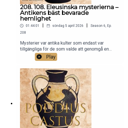
208. 108. Eleusinska mysterierna –
Antikens bäst bevarade
hemlighet
|
|
01:44:01
söndag 5 april 2026
Season
6
,
Ep.
208
Mysterier var antika kulter som endast var
tillgängliga för de som valde att genomgå en
initiationsritual. De äldsta och mest vördade av
Play
alla mysterier var de som årligen firades i den
grekiska staden Eleusis. Varje höst samlades här
tusentals människor för att invigas i gudinnorna
Demeters och Persefones allra hemligaste riter,
vars innehåll fortfarande är totalt okänt för oss
idag.