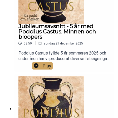
ger sig alla medlemmarna i Poddius Castus i kast
med alla de här frågorna. Och kanske även bjuder
på lite teater…
Jubileumsavsnitt - 5 år med
Poddius Castus. Minnen och
bloopers
|
58:59
söndag 21 december 2025
Poddius Castus fyllde 5 år sommaren 2025 och
under åren har vi producerat diverse felsägningar
och haft roliga stunder. De stunderna och
Play
felsägningarna delar vi nu med oss av! Så njut av
Poddius Castus minnen och bloopers!