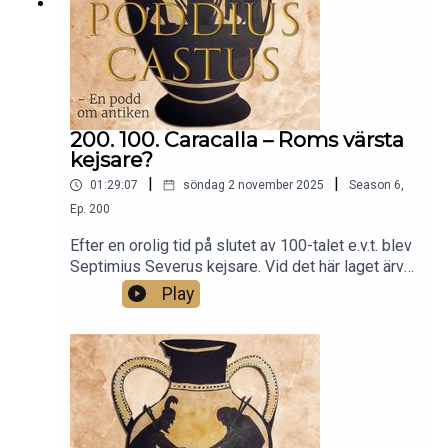
med en djupdykning i det epokavgörande slaget
vid Ipsos.
200. 100. Caracalla – Roms värsta
kejsare?
|
|
01:29:07
söndag 2 november 2025
Season
6
,
Ep.
200
Efter en orolig tid på slutet av 100-talet e.v.t. blev
Septimius Severus kejsare. Vid det här laget ärver
man kejsartiteln och han hade två söner som
Play
arvtagare. En av sönerna skulle komma att mörda
sin bror och ta makten själv.Det här avsnittet
handlar om en av det romerska rikets mest
kontroversiella kejsare, Caracalla. Marcus
Aurelius Antoninus, bättre känd som Caracalla,
regerade i Rom mellan åren 211 och 217 e.v.t.
Idag är han mest känd för två saker: Det magnifika