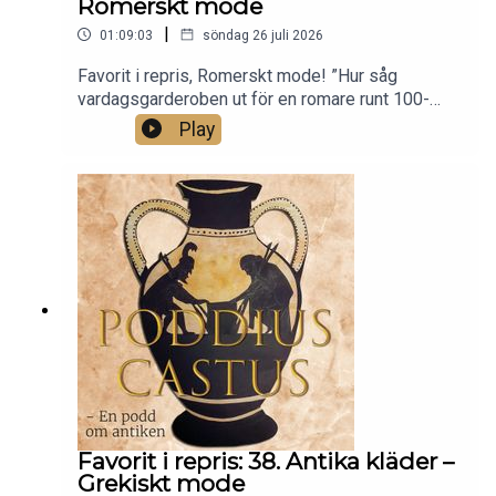
Romerskt mode
|
01:09:03
söndag 26 juli 2026
Favorit i repris, Romerskt mode! ”Hur såg
vardagsgarderoben ut för en romare runt 100-
talet e.v.t? Det ska vi svara på i det här avsnittet!
Play
Vi förklarar hur man tar på sig sin toga, varför det
var viktigt att ta på sig breda ränder och hur man
fick snygga färger på sina plagg. Det här är andra
avsnittet om antika kläder.”
Favorit i repris: 38. Antika kläder –
Grekiskt mode