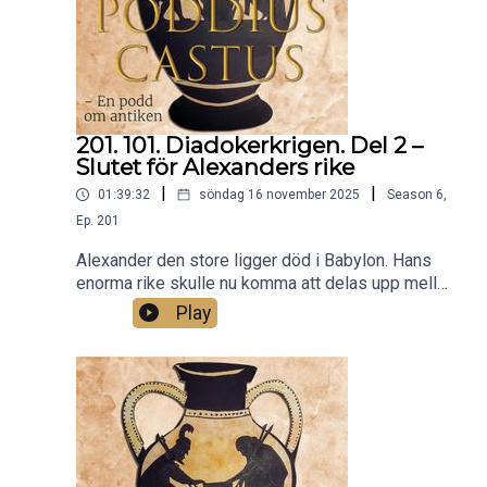
201. 101. Diadokerkrigen. Del 2 –
Slutet för Alexanders rike
|
|
01:39:32
söndag 16 november 2025
Season
6
,
Ep.
201
Alexander den store ligger död i Babylon. Hans
enorma rike skulle nu komma att delas upp mellan
hans generaler, i ett försök att hålla ihop det för
Play
kommande generationer. Inom kort visar det sig
dock att vissa generaler vill mer än så. Maktens
intriger utvecklas till fullskaliga krig som under en
period av nästan 20 år skulle komma att
omintetgöra drömmen om ett enat rike.I denna
andra del av diadokerkrigen tittar vi närmare på de
två sista krigen mellan Alexanders efterträdare,