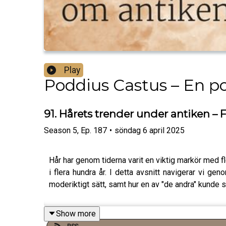
Play
Poddius Castus – En p
91. Hårets trender under antiken – 
Season
5
,
Ep.
187
•
söndag 6 april 2025
Hår har genom tiderna varit en viktig markör med fle
i flera hundra år. I detta avsnitt navigerar vi ge
moderiktigt sätt, samt hur en av "de andra" kunde s
Show more