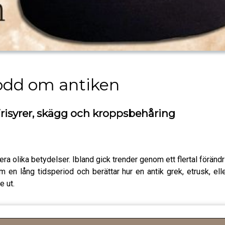
odd om antiken
Frisyrer, skägg och kroppsbehåring
ra olika betydelser. Ibland gick trender genom ett flertal förändrin
nom en lång tidsperiod och berättar hur en antik grek, etrusk, ell
e ut.