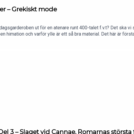
äder – Grekiskt mode
dagsgarderoben ut för en atenare runt 400-talet f.v.t? Det ska vi sv
n himation och varför ylle är ett så bra material. Det här är första
 Del 3 – Slaget vid Cannae. Romarnas största 