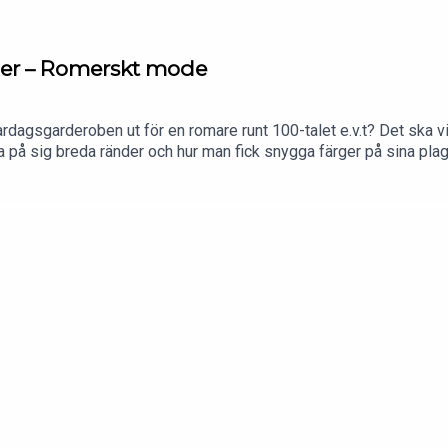
läder – Romerskt mode
dagsgarderoben ut för en romare runt 100-talet e.v.t? Det ska vi s
t ta på sig breda ränder och hur man fick snygga färger på sina plag