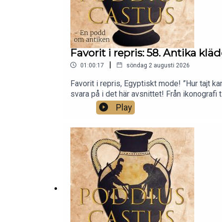
Favorit i repris: 58. Antika kl
|
01:00:17
söndag 2 augusti 2026
Favorit i repris, Egyptiskt mode! ”Hur tajt 
svara på i det här avsnittet! Från ikonografi
Egypten. Det här är tredje avsnittet om antika
Play