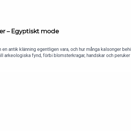
äder – Egyptiskt mode
kan en antik klänning egentligen vara, och hur många kalsonger beh
 till arkeologiska fynd, förbi blomsterkragar, handskar och peruke
 kläder.”