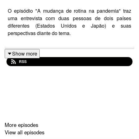
O episódio "A mudança de rotina na pandemia" traz
uma entrevista com duas pessoas de dois países
diferentes (Estados Unidos e Japão) e suas
perspectivas diante do tema.
Produção:
Show more
RSS
Bianca da Silva Neto
Júlia Álvares de Castro
Letícia Martins Vieira
Nicole Sayuri Miranda Okayama
More episodes
Trilha sonora da abertura e edição de áudio:
View all episodes