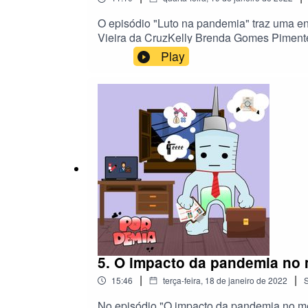
O episódio "Luto na pandemia" traz uma en
Vieira da CruzKelly Brenda Gomes Pimentel
(Narração da abertura)Júlia Fonseca Sarto
Play
Roteiro:Juliana Vieira da CruzKelly Bren
Ferreira de NoronhaEntrevistados:Paula E
5. O impacto da pandemia no 
|
|
15:46
terça-feira, 18 de janeiro de 2022
No episódio "O impacto da pandemia no me