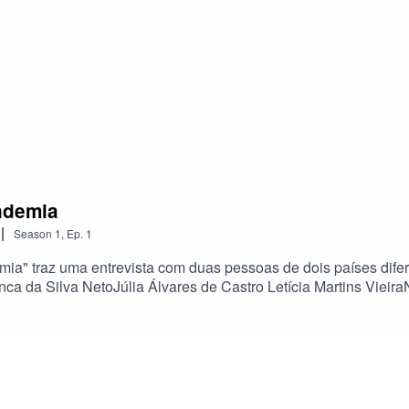
ndemia
|
Season
1
,
Ep.
1
ia" traz uma entrevista com duas pessoas de dois países dife
nca da Silva NetoJúlia Álvares de Castro Letícia Martins Vieir
 Neto (Edição do episódio e narração da abertura)Júlia Fonseca
ia Álvares de Castro Letícia Martins VieiraNicole Sayuri Mir
evistados:Ivo Moreira de Araújo JúniorSuely Yoshiko Tsuge
.com/world-coronavirus-tracker-and-maps/pt/countries-and-territ
d-territories/united-states/