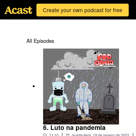
Create your own podcast for free
All Episodes
6. Luto na pandemia
|
|
11:10
quarta-feira, 19 de janeiro de 2022