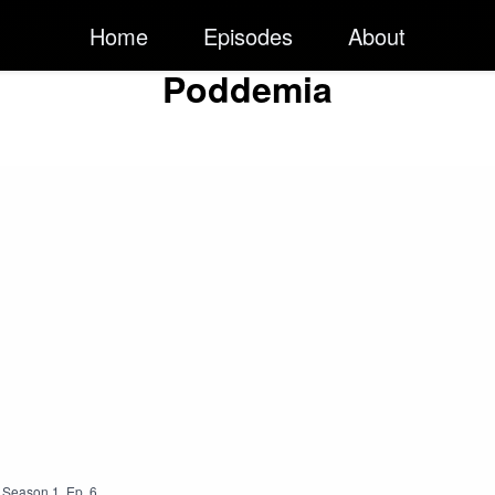
Home
Episodes
About
Poddemia
Season
1
,
Ep.
6