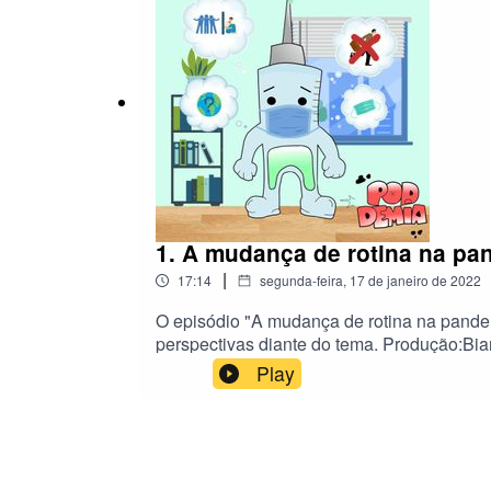
1. A mudança de rotina na pa
|
17:14
segunda-feira, 17 de janeiro de 2022
O episódio "A mudança de rotina na pandem
perspectivas diante do tema. Produção:Bia
abertura e edição de áudio:Bianca da Silva
Play
edição do Roteiro:Bianca da Silva NetoJúl
Silva NetoWeder Ferreira de Noronha Entr
Hosaka Referências:https://graphics.reuters
coronavirus-tracker-and-maps/pt/countries-an