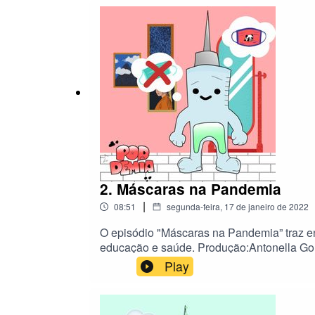
Souza Desenho e edição da capa:Bia
2. Máscaras na Pandemia
|
08:51
segunda-feira, 17 de janeiro de 2022
O episódio "Máscaras na Pandemia” traz en
educação e saúde. Produção:Antonella Gom
Silva Edição de áudio:Karla de Sousa Ritte
Play
bibliográfica:Edson Corrêia Viana Neto C
Sousa RitterLorrana Vieira Da Silva Desen
FonsecaFabiano Paiva VieiraPatrícia Martin