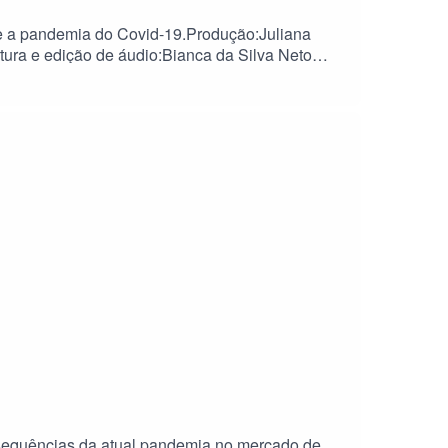
nte a pandemia do Covid-19.Produção:Juliana
tura e edição de áudio:Bianca da Silva Neto
o do Episódio)Criação e edição do
nho e edição da capa:Bianca da Silva NetoWeder
nsequências da atual pandemia no mercado de