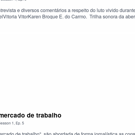
trevista e diversos comentários a respeito do luto vivido dura
Vitoria VitorKaren Broque E. do Carmo. Trilha sonora da aber
ri (Trilha Sonora da abertura)Karen Broque E. do Carmo (ediçã
da Gomes PimentelVitoria VitorKaren Broque E. do Carmo.Dese
duarda Meirelles
mercado de trabalho
Season
1
,
Ep.
5
rcado de trabalho", são abordada de forma jornalística as co