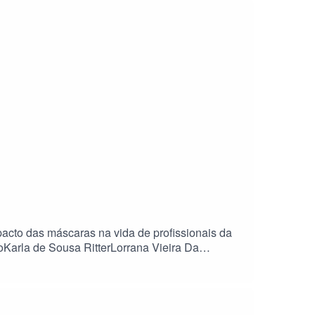
acto das máscaras na vida de profissionais da
Karla de Sousa RitterLorrana Vieira Da
etoJúlia Fonseca Sartori Pesquisa
z Alves MoraesEdson Corrêia Viana NetoKarla de
ronha Entrevistados:Cidinha Vieira da