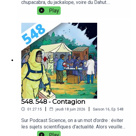
chupacabra, du jackalope, voire du Dahut.
L’existence des dragons ou du Big Foot défraient
Play
la chronique depuis des siècles… Derrière ces
créatures mystérieuses : une discipline - la
cryptozoologie. Et si vous vous réjouissez d’en
entendre parler, gare à vous auditeurs et
auditrices… car ce soir, au risque de vous
décevoir, ce sont des plantes fantastiques dont
on va parler : la cryptobotanique !Notes
d'émission :
https://www.podcastscience.fm/dossiers/2026/
06/27/549-la-cryptobotanique/Retrouvez-nous
sur PodcastScience.fm,
Bluesky, Facebook et Instagram.Soutenez-nous
sur Tipeee
548. 548 - Contagion
|
|
01:27:15
jeudi 18 juin 2026
Saison
16
,
Ep.
548
Sur Podcast Science, on a un mot d’ordre : éviter
les sujets scientifiques d’actualité. Alors veuillez
nous croire sur parole, nous n’avons absolument
Play