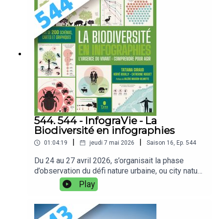
de stocks d’eau potable. Mais avant de se
demander s’ils ont raison, est-ce qu’on ne devrait
pas se demander comment ça se fait qu’on
puisse trouver de l’eau potable ? Plongeons donc
sous nos pieds à la recherche de ce qui finira
dans nos verres d’eau. Nous sommes le Mercredi
29 avril 2026, et vous écoutez l’émission 545 de
Podcast Science sur les nappes phréatiques,
bonne écoute.Notes d'émission :
https://www.podcastscience.fm/emission/2026/
05/18/545-les-nappes-phreatiques/Retrouvez-
nous sur PodcastScience.fm,
544. 544 - InfograVie - La
Bluesky, Facebook et Instagram.Soutenez-nous
Biodiversité en infographies
sur Tipeee
|
|
01:04:19
jeudi 7 mai 2026
Saison
16
,
Ep.
544
Du 24 au 27 avril 2026, s’organisait la phase
d’observation du défi nature urbaine, ou city nature
challenge : un inventaire participatif citoyen de la
Play
biodiversité urbaine dans plus de 700 villes à
travers le monde. J’y participe depuis 5 ans et
cette année, alors que les conditions étaient