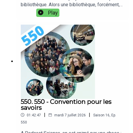
bibliothèque. Alors une bibliothèque, forcément,
c'est un lieu où on peut trouver des livres. Un peu
Play
de livres, plein de livres, des tas de livres, mais
pas tous. Sauf qu’après tout… Pourquoi pas ? Est-
ce que ça ne serait pas absolument génial de
disposer d'une *bibliothèque universelle*, qui
contiendrait littéralement tous les livres
possibles et imaginables ? Des auteurs de
science-fiction ont un peu écrit à ce sujet, et vous
diront que la réponse est : "Franchement, non."
Mais prenons quand même le temps d’y réfléchir
le temps d’un épisode avec l’équipe de Podcast
Science, et notre invité du soir Jérôme Kirman
!Notes d'émission :
https://www.podcastscience.fm/emission/2026/
07/15/551-la-biblinfini/Retrouvez-nous
550. 550 - Convention pour les
sur PodcastScience.fm,
savoirs
Bluesky, Facebook et Instagram.Soutenez-nous
|
|
01:42:47
mardi 7 juillet 2026
Saison
16
,
Ep.
sur Tipeee
550