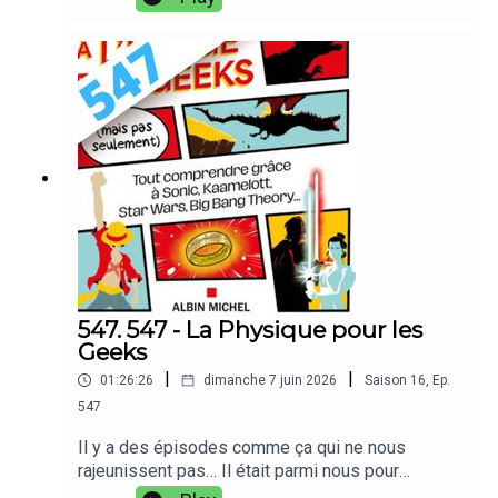
pas coordonné l’épisode du jour qui parle des
maladies virales contagieuses et des épidémies,
avec les évènements récents concernant les cas
d’Hantavirus sur le navire de croisière MV
Hondius. Mais l’occasion fait le larron, on s’en
frotte les mains (au gel hydroalcoolique) et on a
hâte de pouvoir en discuter avec nos invités.
Vous écoutez l’épisode 548 de Podcast Science,
bienvenue !Notes d'émission :
https://www.podcastscience.fm/dossiers/2026/
06/18/548-contagion/Retrouvez-nous
sur PodcastScience.fm,
Bluesky, Facebook et Instagram.Soutenez-nous
sur Tipeee
547. 547 - La Physique pour les
Geeks
|
|
01:26:26
dimanche 7 juin 2026
Saison
16
,
Ep.
547
Il y a des épisodes comme ça qui ne nous
rajeunissent pas… Il était parmi nous pour
l’épisode 254 sur la radiologie, c’était en mars