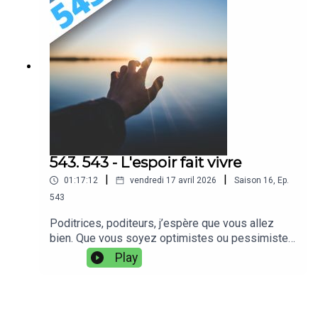
idéales, j’ai eu du mal à documenter la présence
de petites bêtes. Coïncidence du calendrier, nous
avons l’honneur aujourd’hui d’accueillir sur
Podcast Science l’autrice de l’ouvrage “La
Biodiversité en Infographies” (Tatiana Giraud) à
qui je pourrais demander si le déclin du vivant,
c’est de l’intox, ou de l’info ! Nous sommes le
mardi 28 avril 2026 et il s’agit de l’émission 544
de Podcast Science, bonne écoute !Notes
d'émission :
https://www.podcastscience.fm/dossiers/2026/
543. 543 - L'espoir fait vivre
05/07/544-infogravie-la-biodiversite-en-
|
|
01:17:12
vendredi 17 avril 2026
Saison
16
,
Ep.
infographies/Retrouvez-nous
sur PodcastScience.fm,
543
Bluesky, Facebook et Instagram.Soutenez-nous
Poditrices, poditeurs, j’espère que vous allez
sur Tipeee
bien. Que vous soyez optimistes ou pessimistes,
nous embarquerons en cet épisode dans le
Play
même bateau, pour retrouver espoir. Et au
passage comment le définir et l’évaluer. En cet
épisode enregistré le mercredi 1er avril 2026,
ayez bon espoir, ce n’est pas un canular. On va