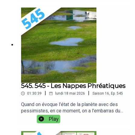
sur Tipeee
Point. On vous laissera compter les points, sur le
nombre de fois que le mot "point" est prononcé.
Nous sommes le mercredi 6 mai 2026, et vous
écoutez bien Podcast Science en l'épisode
546.Notes d'émission :
https://www.podcastscience.fm/emission/2026/
06/01/546-le-point-fixe-qui-bouge/Retrouvez-
nous sur PodcastScience.fm,
Bluesky, Facebook et Instagram.Soutenez-nous
sur Tipeee
545. 545 - Les Nappes Phréatiques
|
|
01:30:39
lundi 18 mai 2026
Saison
16
,
Ep.
545
Quand on évoque l’état de la planète avec des
pessimistes, en ce moment, on a l’embarras du
choix sur ce qui pourra signer notre perte à toutes
Play
et tous : le réchauffement climatique, la guerre,
une pandémie… ou pourquoi pas l’assèchement