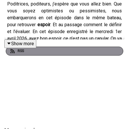
Poditrices, poditeurs, j’espère que vous allez bien. Que
vous soyez optimistes ou pessimistes, nous
embarquerons en cet épisode dans le même bateau,
pour retrouver
espoir
. Et au passage comment le définir
et l’évaluer. En cet épisode enregistré le mercredi 1er
avril 2026, ayez bon espoir, ce n’est pas un canular. On va
Show more
bien parler un peu de sciences et vous êtes bien sur
RSS
Podcast Science, en l’épisode 543. Bienvenue !
Notes d'émission :
https://www.podcastscience.fm/dossiers/2026/04/17/543
lespoir-fait-vivre/
Retrouvez-nous sur
PodcastScience.fm
,
Bluesky
,
Facebook
et
Instagram
.
Soutenez-nous sur Tipeee