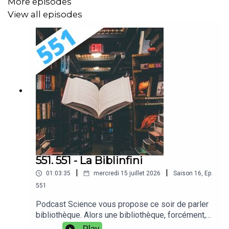
More episodes
View all episodes
551. 551 - La Biblinfini
|
|
01:03:35
mercredi 15 juillet 2026
Saison
16
,
Ep.
551
Podcast Science vous propose ce soir de parler
bibliothèque. Alors une bibliothèque, forcément,
c'est un lieu où on peut trouver des livres. Un peu