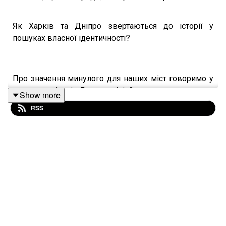
Як Харків та Дніпро звертаються до історії у
пошуках власної ідентичності?
Про значення минулого для наших міст говоримо у
другому епізоді «Де твоя лінія?» разом з:
Show more
RSS
— істориком, науковим співробітником Музею
історії Дніпра, доцентом Дніпровського
національного університету імені Олеся Гончара,
майор ЗСУ Олегом Репаном;
— істориком, доцентом Харківського національного
університету мистецтв імені Івана Котляревського,
співзасновником Центру дослідження міжетнічних
відносин Східної Європи Артемом Харченком.