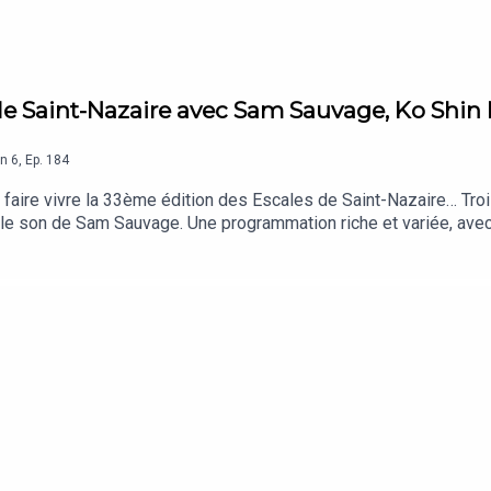
s de Saint-Nazaire avec Sam Sauvage, Ko S
on
6
,
Ep.
184
faire vivre la 33ème édition des Escales de Saint-Nazaire… Trois 
 et le son de Sam Sauvage. Une programmation riche et variée, ave
ncore l’icône underground libanaise Yasmine Hamdan ainsi que l
o : Sam Sauvage, Ko Shin Moon, Yasmine Hamdan, Bamba Crew et 