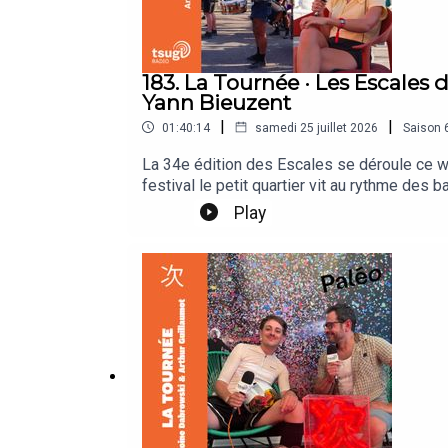
183. La Tournée · Les Escales
Yann Bieuzent
|
|
01:40:14
samedi 25 juillet 2026
Saison
La 34e édition des Escales se déroule ce we
festival le petit quartier vit au rythme des
Aboulouafa, Tina Ardor, Flo Massé et Yann Bi
Play