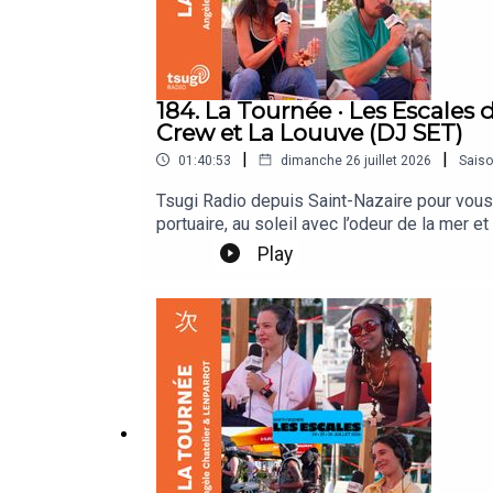
184. La Tournée · Les Escale
Crew et La Louuve (DJ SET)
|
|
01:40:53
dimanche 26 juillet 2026
Sais
Tsugi Radio depuis Saint-Nazaire pour vous 
portuaire, au soleil avec l’odeur de la mer
Diawara, le sémillant Benjamin Biolay ou e
Play
Chatelier et LENPARROT reçoivent au micr
enregistré la veille sur la scène Club 360.