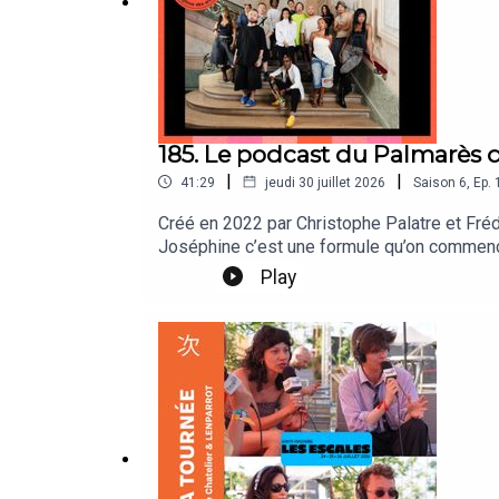
185. Le podcast du Palmarès 
|
|
41:29
jeudi 30 juillet 2026
Saison
6
,
Ep.
Créé en 2022 par Christophe Palatre et Frédé
Joséphine c’est une formule qu’on commence 
musicaux a composé une liste de 40 œuvres.
Play
Castillon, Chilla, Kalala, Thibaut de Longev
et lauréates.Retrouvez les 10 artistes du Pa
l'Olympia le 30 septembre prochain. Réserva