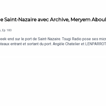
 de Saint-Nazaire avec Archive, Meryem Aboul
6
,
Ep.
183
ek-end sur le port de Saint-Nazaire. Tsugi Radio pose ses micro
 bateaux entrant et sortant du port. Angèle Chatelier et LENPARRO
euzent, directeur du festival.