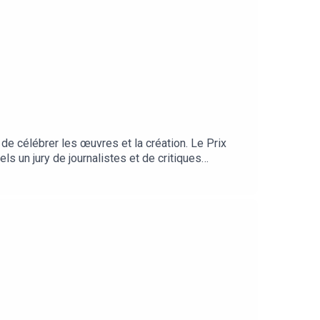
 de célébrer les œuvres et la création. Le Prix
s un jury de journalistes et de critiques
sidé par Pomme avec Flavien Berger, Adèle
st réuni autour de Pomme pour choisir 10 lauréats
 Sarab, 23WA, Lynn et Jowee Omicil, en live à