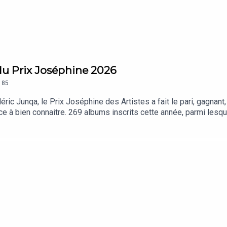
du Prix Joséphine 2026
185
ric Junqa, le Prix Joséphine des Artistes a fait le pari, gagnant,
à bien connaitre. 269 albums inscrits cette année, parmi lesquel
 40 albums par la suite décortiqués par un jury d’artistes, pré
ille, André Manoukian, Vanessa Wagner et Yuksek. Un jury qui s’e
lmarès, Aupinard, 15 15, Gildaa, LinLin, Chassol, Camille Yembe,
tions dans les points de vente habituels.