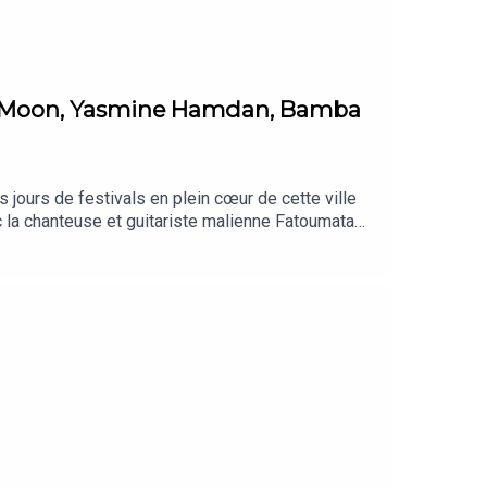
hin Moon, Yasmine Hamdan, Bamba
jours de festivals en plein cœur de cette ville
c la chanteuse et guitariste malienne Fatoumata
e duo d’explorateurs sonores Ko Shin Moon. Angèle
une bonne partie du DJ set de La Louuve