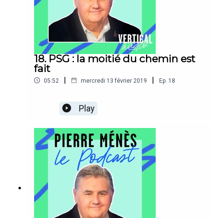
18. PSG : la moitié du chemin est
fait
|
|
05:52
mercredi 13 février 2019
Ep.
18
Play