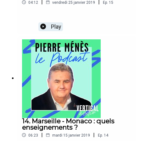
|
|
04:12
vendredi 25 janvier 2019
Ep.
15
Play
14. Marseille - Monaco : quels
enseignements ?
|
|
06:23
mardi 15 janvier 2019
Ep.
14