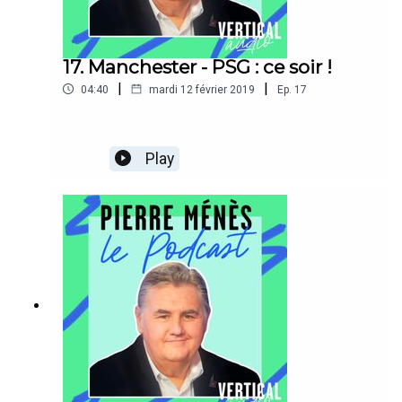
17. Manchester - PSG : ce soir !
|
|
04:40
mardi 12 février 2019
Ep.
17
Play