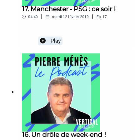
17. Manchester - PSG : ce soir !
|
|
04:40
mardi 12 février 2019
Ep.
17
Play
16. Un drôle de week-end !