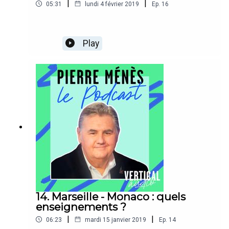
|
|
05:31
lundi 4 février 2019
Ep.
16
Play
14. Marseille - Monaco : quels
enseignements ?
|
|
06:23
mardi 15 janvier 2019
Ep.
14