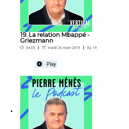
19. La relation Mbappé -
Griezmann
|
|
04:03
mardi 26 mars 2019
Ep.
19
Play