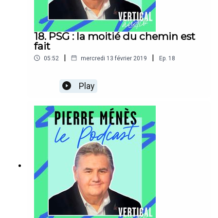
18. PSG : la moitié du chemin est
fait
|
|
05:52
mercredi 13 février 2019
Ep.
18
Play