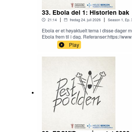
33. Ebola del 1: Historien bak
|
|
21:14
fredag 24. juli 2026
Season
1
,
Ep.
Ebola er et høyaktuelt tema i disse dager m
Ebola frem til i dag. Referanser:https://www.gov.uk/government/publications/ebola-overview-history-origins-and-transmission/ebola-overview-history-origins-
and-transmission https://time.com/3548047/f
Play
history/ https://en.wikipedia.org/wiki/Kiv
https://www.who.int/news-room/fact-sheets/
diseasehttps://journals.physiology.org/doi