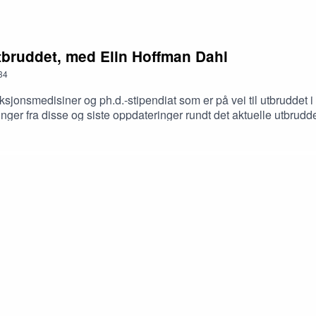
utbruddet, med Elin Hoffman Dahl
34
sjonsmedisiner og ph.d.-stipendiat som er på vei til utbruddet 
nger fra disse og siste oppdateringer rundt det aktuelle utbruddet
/i/5pJXv6/en-litt-annerledes-hyllest-til-erling-braut-haaland