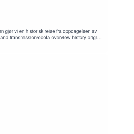
 gjør vi en historisk reise fra oppdagelsen av
bola_epidemichttps://en.wikipedia.org/wiki/Ebola
/science/article/pii/S1286457905001437