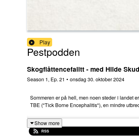
Play
Pestpodden
Skogflåttencefalitt - med Hilde Skud
Season
1
,
Ep.
21
•
onsdag 30. oktober 2024
Sommeren er på hell, men noen steder i landet er d
TBE ("Tick Borne Encephalitis"), en mindre utbre
Show more
RSS