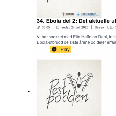
34. Ebola del 2: Det aktuelle 
|
|
30:05
fredag 24. juli 2026
Season
1
,
Ep.
Vi har snakket med Elin Hoffman Dahl, infek
Ebola-utbrudd de siste årene og deler erfari
https://www.aftenposten.no/meninger/kronikk
Play