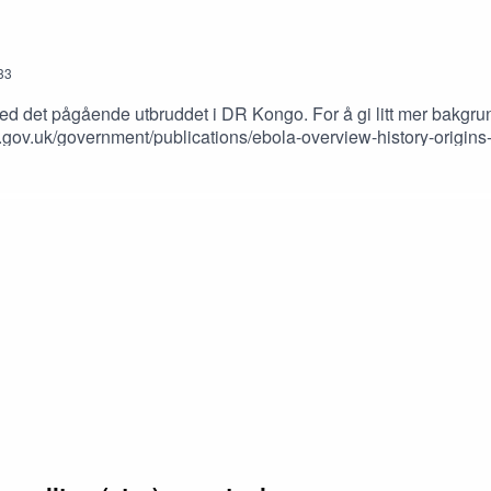
33
ed det pågående utbruddet i DR Kongo. For å gi litt mer bakgrunn
irst-ebola-outbreak-
u_Ebola_epidemichttps://en.wikipedia.org/wiki/Western_African_E
detail/ebola-
/full/10.1152/ajplung.00354.2014 https://www.sciencedirect.com