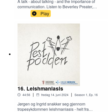
A talk - about talking - and the importance of
communication. Listen to Beverley Preater,
experienced MSF-doctor, and professor Paul
Play
Garner, share their stories.
16. Leishmaniasis
|
|
44:56
fredag 14. juni 2024
Season
1
,
Ep.
16
Jørgen og Ingrid snakker seg gjennom
tropesykdommen leishmaniasis - helt fra