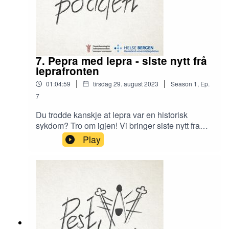
2279 (2004).
7. Pepra med lepra - siste nytt frå
leprafronten
|
|
01:04:59
tirsdag 29. august 2023
Season
1
,
Ep.
7
Du trodde kanskje at lepra var en historisk
sykdom? Tro om igjen! Vi bringer siste nytt fra
den internasjonale leprafronten i anledning 150-
Play
årsjubileet for oppdagelsen av leprabasillen. Vi
intervjuer Tore Godal (som startet sin
mangeårige internasjonale karriere med
lepraforskning i Etiopia, foruten dette også bl.a.
initativtaker og tidligere leder av GAVI, rådgiver
WHO m.m), Paul Saunderson (redaktør Leprosy
reviews, tech.advisor American Leprosy
missions, rådgiver WHO) og Admasu Tibelt