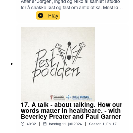
Atter er Jørgen, Ingrid og Nikolai samlet i studio
for å snakke løst og fast om antibiotika. Mest løst.
I denne episoden tar vi for oss på
Play
virkningsmekanismene til de ulike
antibiotikagruppene - ingen detaljkunnskap her,
men generelt overblikk og romslige metaforer.
Velkommen inn i studio med oss!
17. A talk - about talking. How our
words matter in healthcare. - with
Beverley Preater and Paul Garner
|
|
40:32
torsdag 11. juli 2024
Season
1
,
Ep.
17