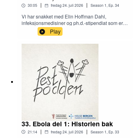
|
|
30:05
fredag 24. juli 2026
Season
1
,
Ep.
34
Vi har snakket med Elin Hoffman Dahl,
infeksjonsmedisiner og ph.d.-stipendiat som er
på vei til utbruddet i DR Kongo. Elin har vært
Play
med på å håndtere flere Ebola-utbrudd de siste
årene og deler erfaringer fra disse og siste
oppdateringer rundt det aktuelle utbruddet. Lenke
til en av erfaringene Elin har delt:
https://www.aftenposten.no/meninger/kronikk/i/5p
JXv6/en-litt-annerledes-hyllest-til-erling-braut-
haaland
33. Ebola del 1: Historien bak
|
|
21:14
fredag 24. juli 2026
Season
1
,
Ep.
33