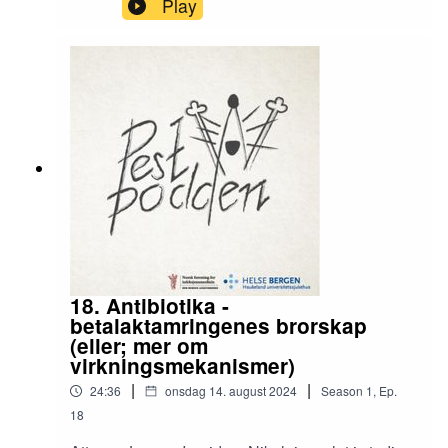
Play
infeksjonsmedisinske krystallkulen og lære mer
om antibiotikautvikling.
18. Antibiotika -
betalaktamringenes brorskap
(eller; mer om
virkningsmekanismer)
|
|
24:36
onsdag 14. august 2024
Season
1
,
Ep.
18