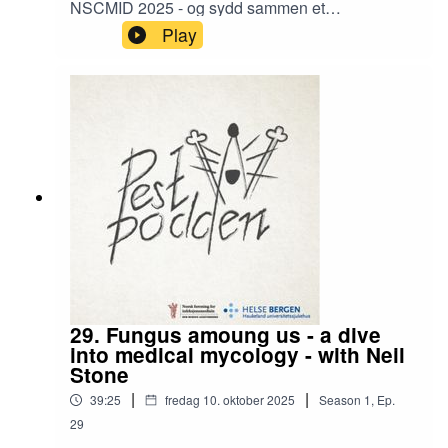
NSCMID 2025 - og sydd sammen et
sammendrag fra denne årlige, nordiske
Play
konferansen. Gjør deg klar for litt av høstens
infeksjonsmedisinske nyheter - og litt
hobbyentymologiske betrakninger rundt mygg
kommer gratis med på kjøpet!
29. Fungus amoung us - a dive
into medical mycology - with Neil
Stone
|
|
39:25
fredag 10. oktober 2025
Season
1
,
Ep.
29