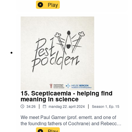
sandfluenes hemmelige liv, videre til diagnostikk
Play
og behandling. Vi får god hjelp av professor
Bjørn Blomberg og doktor Zikre Gebremariam.
15. Scepticaemia - helping find
meaning in science
|
|
34:26
mandag 22. april 2024
Season
1
,
Ep.
15
We meet Paul Garner (prof. emerit. and one of
the founding fathers of Cochrane) and Rebecca
Kuehn (Cochrane infectious diseases) for a talk
Play