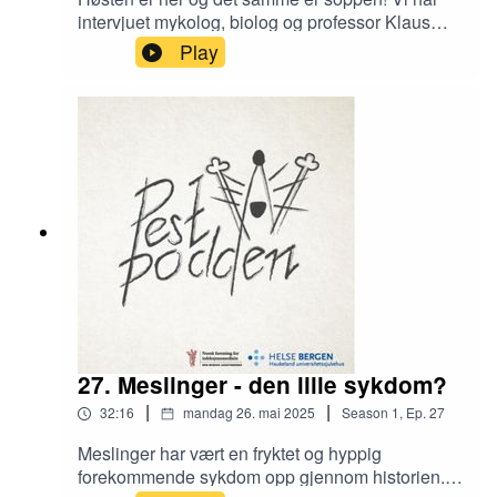
intervjuet mykolog, biolog og professor Klaus
Høiland om alle soppens fortreffeligheter - fra
Play
tidenes morgen til i dag. Bli med på en
fun(gus)fact-spekket episode!
27. Meslinger - den lille sykdom?
|
|
32:16
mandag 26. mai 2025
Season
1
,
Ep.
27
Meslinger har vært en fryktet og hyppig
forekommende sykdom opp gjennom historien. I