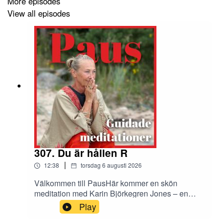
More episodes
View all episodes
307. Du är hållen R
|
12:38
torsdag 6 augusti 2026
Välkommen till PausHär kommer en skön
meditation med Karin Björkegren Jones – en
stund för dig att stanna upp, andas och landa i
Play
dig själv. Oavsett hur dagen har varit får du här