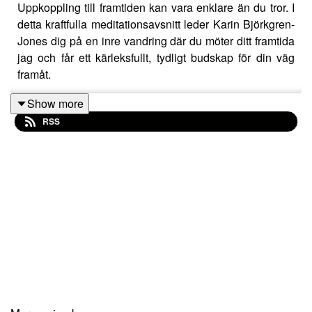
Uppkoppling till framtiden kan vara enklare än du tror. I
detta kraftfulla meditationsavsnitt leder Karin Björkgren-
Jones dig på en inre vandring där du möter ditt framtida
jag och får ett kärleksfullt, tydligt budskap för din väg
framåt.
Show more
RSS
Denna meditation hjälper dig att slappna av, släppa
spänningar och öppna ditt sinne för insikter som kan
förändra hur du ser på din egen utveckling.
Nu kan lyssna på Paus utan reklam på Patreon:
https://patreon.com/PoddenPaus?
utm_medium=unknown&utm_source=join_link&utm_campaig