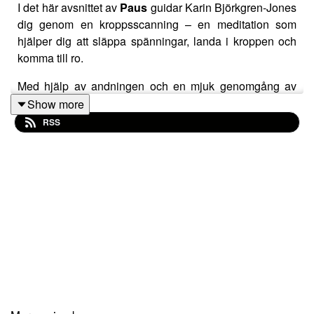
I det här avsnittet av
Paus
guidar Karin Björkgren-Jones
dig genom en kroppsscanning – en meditation som
hjälper dig att släppa spänningar, landa i kroppen och
komma till ro.
Med hjälp av andningen och en mjuk genomgång av
kroppens alla delar får du möjlighet att stilla sinnet och
Show more
låta kroppen vila fullt ut. Det är en stund för
RSS
återhämtning, en paus där du bara kan vara, helt
närvarande här och nu.
Perfekt när du behöver släppa taget, stressa ner och
hitta tillbaka till en känsla av lugn och balans.
Nu kan lyssna på Paus utan reklam på Patreon:
https://patreon.com/PoddenPaus?
utm_medium=unknown&utm_source=join_link&utm_campaig