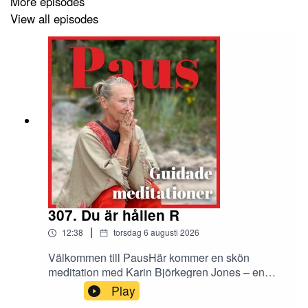
More episodes
View all episodes
307. Du är hållen R
|
12:38
torsdag 6 augusti 2026
Välkommen till PausHär kommer en skön
meditation med Karin Björkegren Jones – en
stund för dig att stanna upp, andas och landa i
Play
dig själv. Oavsett hur dagen har varit får du här