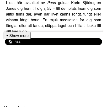
I det här avsnittet av
Paus
guidar Karin Björkegren
Jones dig hem till dig själv – till den plats inom dig som
alltid finns där, även när livet känns rörigt, tungt eller
vilsamt långt borta. En mjuk meditation för dig som
längtar efter att landa, släppa taget och hitta tillbaka till
ditt inre lugn.
Show more
Genom andetaget och djup avslappning får du steg för
RSS
steg sjunka ner i stillhet och kontakt med ditt centrum.
Du bjuds in till en inre resa där en trappa leder dig ner
till ett vackert rum – ditt hemma. En trygg plats inom dig
fylld av lugn, värme och närvaro.
Där väntar också en spegel och ett budskap bara för dig.
Meditationen hjälper dig att lyssna inåt, möta dig själv
med öppenhet och påminna dig om att svaren du söker
ofta redan finns inom dig.
Det här är ett avsnitt för dig som känner dig vilsen, trött
eller ur kontakt med dig själv och som behöver en stund