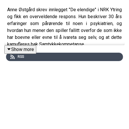
Anne Østgård skrev innlegget "De elendige" i NRK Ytring
og fikk en overveldende respons. Hun beskriver 30 års
erfaringer som pårørende til noen i psykiatrien, og
hvordan hun mener den spiller fallitt overfor de som ikke
har boevne eller evne til å ivareta seg selv, og at dette
kamufleres bak Samtykkekompetanse.
Show more
RSS
MED I DENNE EPISODEN:
Anne Østgård
Anne-Grete Terjesen fra Pårørendealliansen.
Anita Vatland fra Pårørendealliansen.
LENKER FRA DENNE EPISODEN
Innlegget "De elendige" i NRK Ytring kan leses her.