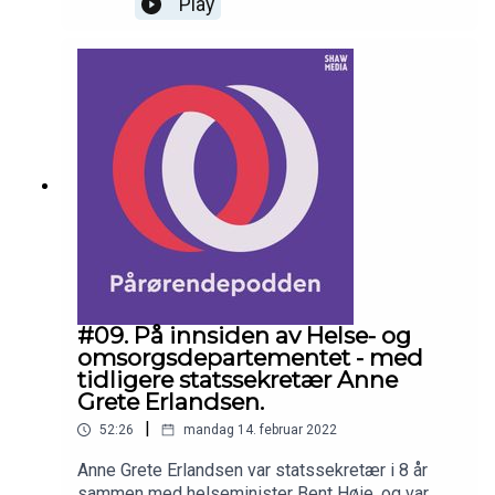
Play
og sørge for at de får egne planer og tiltak. De må
bli identifisert, lyttet til og få hjelp til
familiesituasjon OG for egen del. Hør mer om
hvorfor det er nødvendig og møt vår nyansatte
Kim Elphinstone, som skal jobbe spesielt med
denne gruppen.MED I DENNE EPISODEN:Kim
Elphinstone fra Pårørendealliansen.Anne-Grethe
Terjesen fra Pårørendealliansen.Anita Vatland fra
Pårørendealliansen.FØLG OSS I SOSIALE
MEDIER:FacebookTwitterInstagramLinkedinNETT
SIDEN
VÅR:www.pårørendealliansen.noPRODUKSJON:P
årørendepodden produseres av Shaw
Media.www.shawmedia.no
#09. På innsiden av Helse- og
omsorgsdepartementet - med
tidligere statssekretær Anne
Grete Erlandsen.
|
52:26
mandag 14. februar 2022
Anne Grete Erlandsen var statssekretær i 8 år
sammen med helseminister Bent Høie, og var