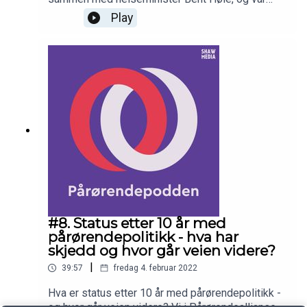
med på arbeid rundt pårørendes utfordringer i
Play
departement inn i planer og strategier. Hva er
hennes tanker etter disse 8 årene ? Har hun noen
råd for fremtiden for oss som skal fortsette med
dette arbeidet?FØLG OSS I SOSIALE
MEDIER:FacebookTwitterInstagramLinkedinNETT
SIDEN
VÅR:www.pårørendealliansen.noPRODUKSJON:P
årørendepodden produseres av Shaw
Media.www.shawmedia.no
#8. Status etter 10 år med
pårørendepolitikk - hva har
skjedd og hvor går veien videre?
|
39:57
fredag 4. februar 2022
Hva er status etter 10 år med pårørendepolitikk -