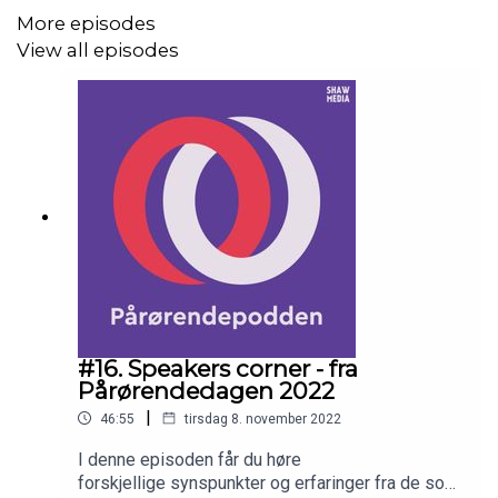
Anne Østgård er medlem i LPP Oslo som du finner
More episodes
nettsidene til her.
View all episodes
FØLG OSS I SOSIALE MEDIER:
Facebook
Twitter
Instagram
Linkedin
NETTSIDEN VÅR:
#16. Speakers corner - fra
Pårørendedagen 2022
www.pårørendealliansen.no
|
46:55
tirsdag 8. november 2022
I denne episoden får du høre
PRODUKSJON:
forskjellige synspunkter og erfaringer fra de som