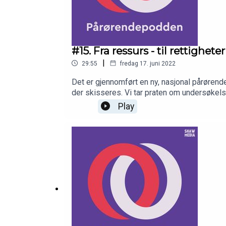
#15. Fra ressurs - til rettigheter
|
29:55
fredag 17. juni 2022
Det er gjennomført en ny, nasjonal pårøren
der skisseres. Vi tar praten om undersøkelse
nokk snakk om å være ressurs. Nå vil vi ha 
Play
FRA DENNE EPISODEN:Den nye Pårørendeunde
EPISODEN:Anne-Grete Terjesen fra Pårørend
oss her.FØLG OSS I SOSIALE MEDIER:Fac
produseres av Shaw Media.www.shawmedi