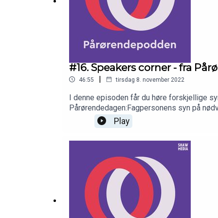
PRODUKSJON:
Pårørendepodden produseres av Shaw Medi
www.shawmedia.no
#16. Speakers corner - fra P
|
46:55
tirsdag 8. november 2022
I denne episoden får du høre forskjellige s
Pårørendedagen:Fagpersonens syn på nødvend
snakke mer om barn som pårørende ved hjerne
Play
videre?Hvorfor må vi ta vare på pårøren
gjester.DEL DIN MENING, SÅ TALER VI DIN
VÅR:www.pårørendealliansen.noPRODUKSJ