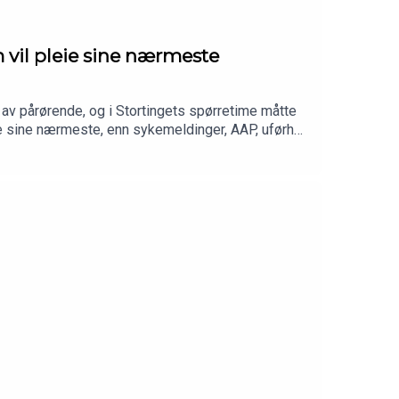
 vil pleie sine nærmeste
 av pårørende, og i Stortingets spørretime måtte
e sine nærmeste, enn sykemeldinger, AAP, uførhet
rtikkel i Aftenposten med Bodil og
årørendeundersøkelse.Se resultater fra nasjonal
Terjesen fra Pårørendealliansen.Anita Vatland
OSIALE
ørendepodden produseres av Shaw