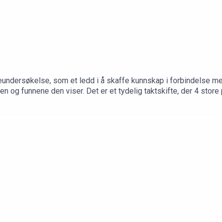
deundersøkelse, som et ledd i å skaffe kunnskap i forbindelse 
n og funnene den viser. Det er et tydelig taktskifte, der 4 store 
informasjon og rettigheter, økonomiske ordninger og bli hørt så v
rsøkelsen finner du her.Regjeringens Pårørendestrategi med t
ealliansen.Anita Vatland fra Pårørendealliansen.DEL DIN MENI
ebookTwitterInstagramLinkedinNETTSIDEN VÅR:www.pårørende
a.no