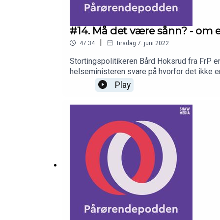
#14. Må det være sånn? - om 
|
47:34
tirsdag 7. juni 2022
Stortingspolitikeren Bård Hoksrud fra FrP e
helseministeren svare på hvorfor det ikke 
eller å slutte i arbeid? Vi tar praten om
Play
Torgunn.Bedrekommune.no tar pulsen på kom
pårørendeundersøkelse 2021/2022 (lenke ti
fra Pårørendealliansen.DEL DIN MENING, S
MEDIER:FacebookTwitterInstagramLinked
Media.www.shawmedia.no