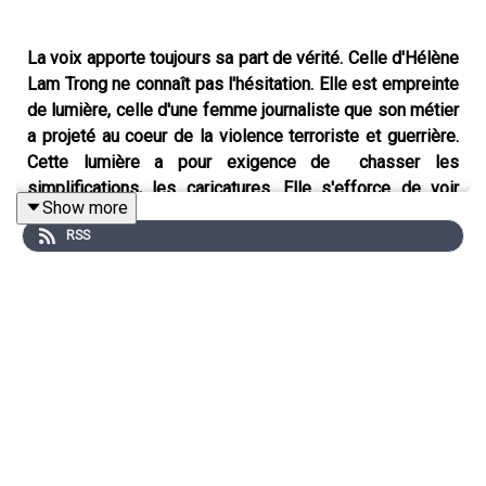
La voix apporte toujours sa part de vérité. Celle d'Hélène
Lam Trong ne connaît pas l'hésitation. Elle est empreinte
de lumière, celle d'une femme journaliste que son métier
a projeté au coeur de la violence terroriste et guerrière.
Cette lumière a pour exigence de chasser les
simplifications, les caricatures. Elle s'efforce de voir
Show more
plus largement, plus profondément. Et bien sûr, ce n'est
RSS
jamais facile...
Hélène Lam Trong, lauréate du prix Albert Londres
audiovisuel en 2023 pour son film "Daech les enfants
fantômes".
Il y a dans leurs voix la vérité de ce qu’elles et ils ont vu,