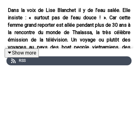
Dans la voix de Lise Blanchet il y de l’eau salée. Elle
insiste : « surtout pas de l’eau douce ! ». Car cette
femme grand reporter est allée pendant plus de 30 ans à
la rencontre du monde de Thalassa, la très célèbre
émission de la télévision. Un voyage ou plutôt des
voyages au pays des boat people vietnamiens, des
Show more
passeurs capables de brandir un bébé en menaçant de
RSS
le jeter par-dessus bord en pleine tempête...jusqu’à cette
rencontre avec un employé des postes, constructeur
d’un voilier de 22 mètres, depuis 22 ans dans son jardin
près d’Arras…
En 1992, Lise Blanchet reçoit le prix Albert-Londres
audiovisuel pour
Le Grand Shpountz
.