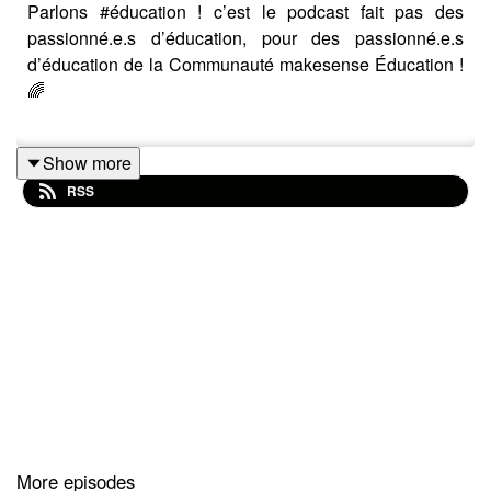
Parlons #éducation ! c’est le podcast fait pas des
passionné.e.s d’éducation, pour des passionné.e.s
d’éducation de la Communauté makesense Éducation !
🌈
Show more
Cinquième épisode de la Saison 3 de Parlons
RSS
éducation !. Je reviens cette année avec la même
volonté que les années précédentes: vous partager des
parcours inspirants de passionné.e.s de l’éducation,
avec un spectre plus spécifique, en lien avec mes
projets personnels. En effet cette année, nous allons
nous intéresser à deux aspects essentiels de
l’éducation: la recherche et les dynamiques inclusives !
L’occasion de découvrir des projets universitaires, des
associations, mais également des parcours de vie
engagés et innovants en lien avec mon projet de
Doctorat, entre la France et la Canada.
More episodes