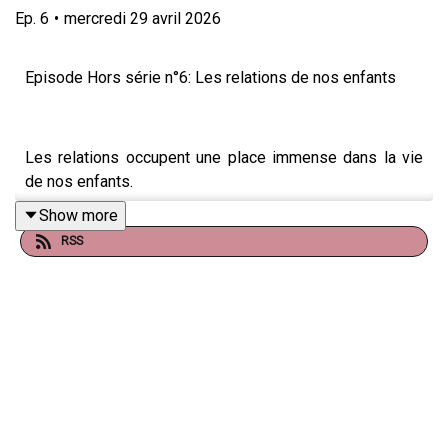
Ep.
6
•
mercredi 29 avril 2026
Episode Hors série n°6: Les relations de nos enfants
Les relations occupent une place immense dans la vie
de nos enfants.
Show more
Amitiés intenses, disputes qui semblent parfois
RSS
démesurées, exclusions douloureuses, réconciliations
fulgurantes… et même les premiers élans amoureux.
Pour eux, ces liens sont de véritables terrains
d’apprentissage.
Pour nous, parents, ils soulèvent souvent beaucoup de
questions… et parfois d’inquiétudes.