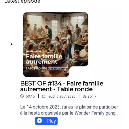
Latest episode
BEST OF #134 - Faire famille
autrement - Table ronde
|
|
53:15
jeudi 6 août 2026
Saison
7
Le 14 octobre 2023, j'ai eu le plaisir de participer
à la fiesta organisée par le Wonder Family gang. U
névénement autour de la parentalité avec bien ent
Play
endu des ateliers très participatifs, des marques,