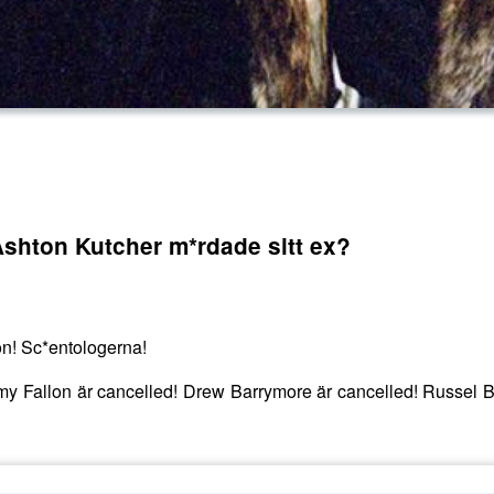
Ashton Kutcher m*rdade sitt ex?
n! Sc*entologerna!
my Fallon är cancelled! Drew Barrymore är cancelled! Russel