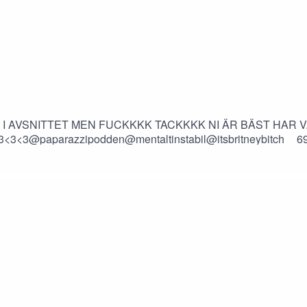
I AVSNITTET MEN FUCKKKK TACKKKK NI ÄR BÄST HAR V
<3@paparazzipodden@mentaltinstabil@itsbritneybitch__6