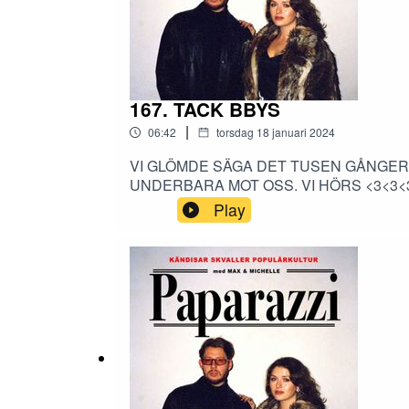
167. TACK BBYS
|
06:42
torsdag 18 januari 2024
VI GLÖMDE SÄGA DET TUSEN GÅNGER 
UNDERBARA MOT OSS. VI HÖRS <3<3<3<3
Play