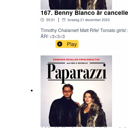
167. Benny Blanco är cancelle
|
55:51
torsdag 21 december 2023
Timothy Chalamet! Matt Rife! Tomato gir
ÅR! <3<3<3
Play