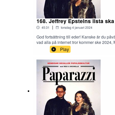
168. Jeffrey Epsteins lista sk
|
45:31
torsdag 4 januari 2024
God fortsättning till eder! Kanske är du påvä
vad alla på internet tror kommer ske 2024,
Epsteins hemliga lista av kunder riskerar 
Play
som collateral damage? TRYCK PLAY H