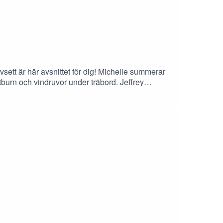
avsett är här avsnittet för dig! Michelle summerar
burn och vindruvor under träbord. Jeffrey
nna den 1 December årets cover up med Deuxmoi