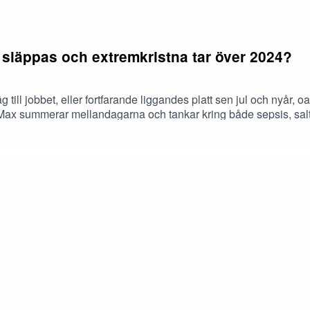
a släppas och extremkristna tar över 2024?
g till jobbet, eller fortfarande liggandes platt sen jul och nyår, o
 Max summerar mellandagarna och tankar kring både sepsis, salt
att släppas, men bryr vi oss? Var tweeten från Taylors PR-kvi
ÄNG MED!