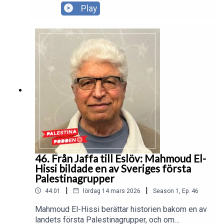
och mötte människor i Palestina som ville skapa
Play
en bättre framtid för barn och unga. Ur dessa
möten växte Palestinagruppernas långvariga
biståndssamarbeten fram. Drivkraften som burit
Margaretas engagemang genom åren
formulerades under de första resorna: Glada barn
blir starka människor. Motståndskraft mot
ockupationen och förtrycket handlar inte bara om
överlevnad, utan om glädje, värdighet och hopp.
46. Från Jaffa till Eslöv: Mahmoud El-
Hissi bildade en av Sveriges första
Palestinagrupper
|
|
44:01
lördag 14 mars 2026
Season
1
,
Ep.
46
Mahmoud El-Hissi berättar historien bakom en av
landets första Palestinagrupper, och om