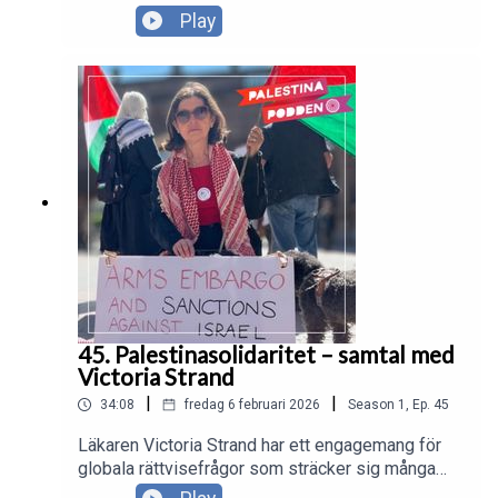
upplevelserna av fördrivning och förlust som barn
Play
under Al Nakba. Avsnittet är del av
Palestinagruppernas tillbakablickar på ett halvt
sekel av solidaritetsarbete, för att dra lärdomar
och hämta inspiration inför framtiden.
45. Palestinasolidaritet – samtal med
Victoria Strand
|
|
34:08
fredag 6 februari 2026
Season
1
,
Ep.
45
Läkaren Victoria Strand har ett engagemang för
globala rättvisefrågor som sträcker sig många
decennier tillbaka. Hon har deltagit i flera försök