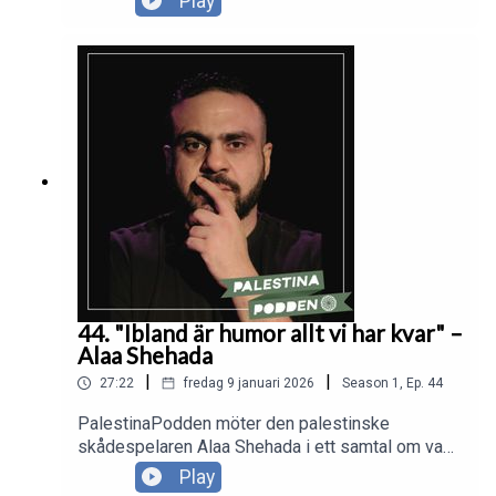
Play
att bryta blockaden mot Gaza, är aktiv i
Rebellmammorna och i Palestinagrupperna. I
PalestinaPodden reflekterar Victoria över hur
dagens stora ödesfrågor hänger ihop.och delar
med sig av sina viktigaste lärdomar, bland annat
vikten av att bygga breda, inkluderande rörelser
och lyssna till olika perspektiv.
44. "Ibland är humor allt vi har kvar" –
Alaa Shehada
|
|
27:22
fredag 9 januari 2026
Season
1
,
Ep.
44
PalestinaPodden möter den palestinske
skådespelaren Alaa Shehada i ett samtal om vad
scenkonst och humor betyder i en kontext som
Play
präglas av ockupation och förtryck. Alaa Shehada