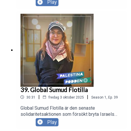
Health Programme ger psykosocialt stöd till barn
Play
och vuxna under svårast tänkbara
omständigheter. Läs mer och stöd Gaza
Community Mental Health Programme:
https://palestinagrupperna.se/akutinsamling
39. Global Sumud Flotilla
|
|
30:31
fredag 3 oktober 2025
Season
1
,
Ep.
39
Global Sumud Flotilla är den senaste
solidaritetsaktionen som försökt bryta Israels
olagliga blockad och nå fram till Gaza med
Play
nödhjälp. Flottiljen är den största i sitt slag, med