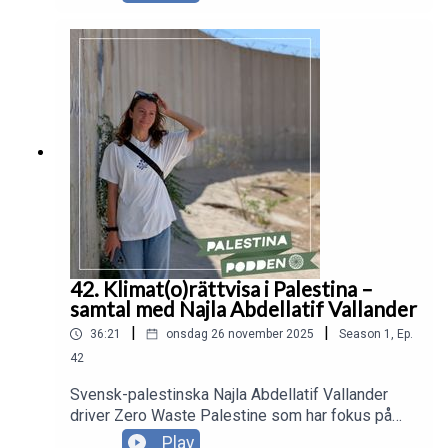
fram ur en förtvivlan över att folkmordet i Gaza
möttes med tystnad i idrottsvärlden. I podden
reflekterar Hedvig över mod, tystnadskultur och
ansvaret hon känner att som elitidrottare höja sin
röst mot orättvisor.
42. Klimat(o)rättvisa i Palestina –
samtal med Najla Abdellatif Vallander
|
|
36:21
onsdag 26 november 2025
Season
1
,
Ep.
42
Svensk-palestinska Najla Abdellatif Vallander
driver Zero Waste Palestine som har fokus på
klimat- och miljöfrågor och inspirerar till hållbara
Play