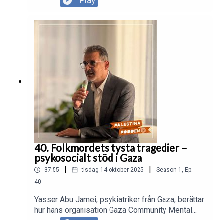
Play
nödhjälp. Irana Wilson och Ipshita Rajesh ingick i
den svenska delegationen. I PalestinaPodden
berättar de om sina erfarenheter från resan, att bli
bordade på internationellt vatten och tiden de var
frihetsberövade i israeliskt fängelse.
40. Folkmordets tysta tragedier –
psykosocialt stöd i Gaza
|
|
37:55
tisdag 14 oktober 2025
Season
1
,
Ep.
40
Yasser Abu Jamei, psykiatriker från Gaza, berättar
hur hans organisation Gaza Community Mental