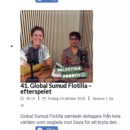
handlingar i vardagen. PalestinaPodden möter
Najla i ett samtal om sambandet mellan
klimaträttvisa och den israeliska ockupationen.
Najla berättar också om läget i Palestina nu.
41. Global Sumud Flotilla –
efterspelet
|
|
35:10
fredag 24 oktober 2025
Season
1
,
Ep.
41
Global Sumud Flotilla samlade deltagare från hela
världen som seglade mot Gaza för att bryta den
olagliga israeliska blockaden och nå fram med