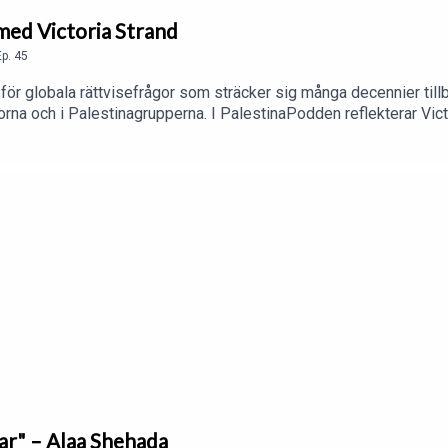
 med Victoria Strand
Ep.
45
ör globala rättvisefrågor som sträcker sig många decennier tillbak
rna och i Palestinagrupperna. I PalestinaPodden reflekterar Vic
domar, bland annat vikten av att bygga breda, inkluderande rörelse
var" – Alaa Shehada