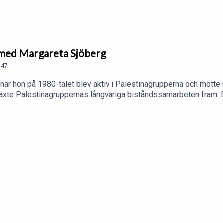
– med Margareta Sjöberg
47
r hon på 1980-talet blev aktiv i Palestinagrupperna och mötte m
 växte Palestinagruppernas långvariga biståndssamarbeten fram.
orna: Glada barn blir starka människor. Motståndskraft mot ocku
opp.