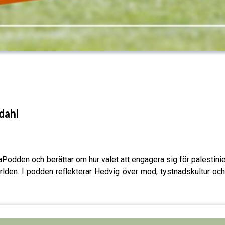
dahl
odden och berättar om hur valet att engagera sig för palestiniern
lden. I podden reflekterar Hedvig över mod, tystnadskultur och 