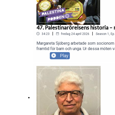
47. Palestinarörelsens historia 
|
|
34:23
fredag 24 april 2026
Season
1
,
Ep.
Margareta Sjöberg arbetade som socionom nä
framtid för barn och unga. Ur dessa möten
genom åren formulerades under de första res
Play
överlevnad, utan om glädje, värdighet och h