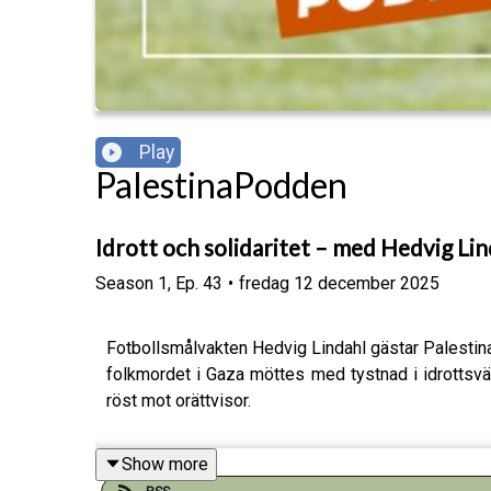
Play
PalestinaPodden
Idrott och solidaritet – med Hedvig Lin
Season
1
,
Ep.
43
•
fredag 12 december 2025
Fotbollsmålvakten Hedvig Lindahl gästar PalestinaP
folkmordet i Gaza möttes med tystnad i idrottsvär
röst mot orättvisor.
Show more