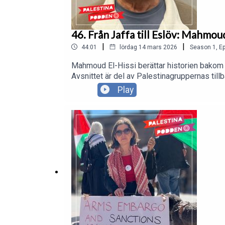
46. Från Jaffa till Eslöv: Mahmou
|
|
44:01
lördag 14 mars 2026
Season
1
,
Ep
Mahmoud El-Hissi berättar historien bakom 
Avsnittet är del av Palestinagruppernas tillb
Play