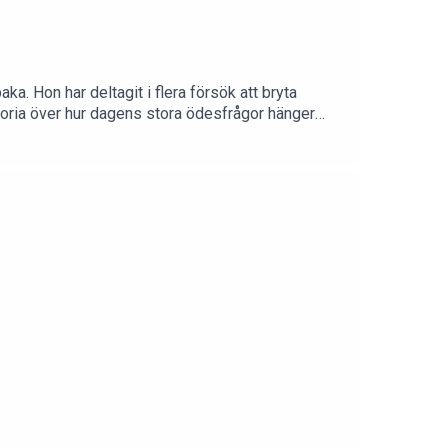
a. Hon har deltagit i flera försök att bryta
toria över hur dagens stora ödesfrågor hänger
r och lyssna till olika perspektiv.