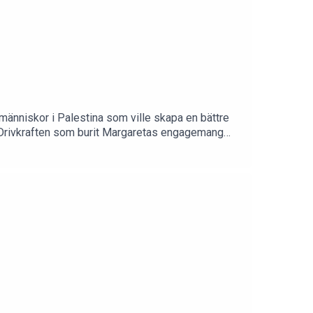
änniskor i Palestina som ville skapa en bättre
 Drivkraften som burit Margaretas engagemang
pationen och förtrycket handlar inte bara om