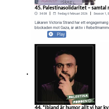
45. Palestinasolidaritet – samtal
|
|
34:08
fredag 6 februari 2026
Season
1
,
Läkaren Victoria Strand har ett engagemang f
blockaden mot Gaza, är aktiv i Rebellmammo
ihop.och delar med sig av sina viktigaste lär
Play
44. "Ibland är humor allt vi har k