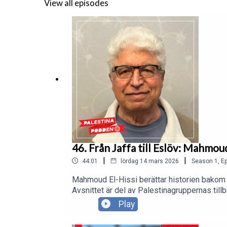
View all episodes
46. Från Jaffa till Eslöv: Mahmou
|
|
44:01
lördag 14 mars 2026
Season
1
,
Ep
Mahmoud El-Hissi berättar historien bakom 
Avsnittet är del av Palestinagruppernas tillb
Play