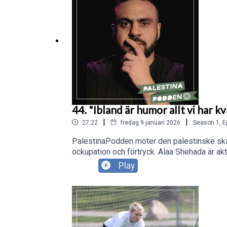
44. "Ibland är humor allt vi har k
|
|
27:22
fredag 9 januari 2026
Season
1
,
E
PalestinaPodden möter den palestinske skå
ockupation och förtryck. Alaa Shehada är akt
spelar föreställningen samtidigt som Gaza 
Play
där han kan göra något meningsfullt. “Där k