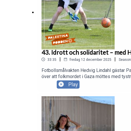
43. Idrott och solidaritet – med 
|
|
33:35
fredag 12 december 2025
Season
Fotbollsmålvakten Hedvig Lindahl gästar Pale
över att folkmordet i Gaza möttes med tystn
elitidrottare höja sin röst mot orättvisor.
Play