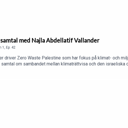
– samtal med Najla Abdellatif Vallander
n
1
,
Ep.
42
r driver Zero Waste Palestine som har fokus på klimat- och miljöfr
 samtal om sambandet mellan klimaträttvisa och den israeliska o