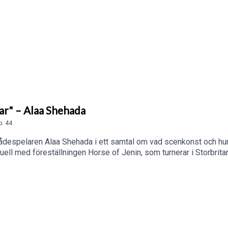
var" – Alaa Shehada
p.
44
despelaren Alaa Shehada i ett samtal om vad scenkonst och hum
uell med föreställningen Horse of Jenin, som turnerar i Storbritan
utsätts för ett folkmord och hans hemstad Jenin återigen belägr
an jag göra oss mänskliga.”