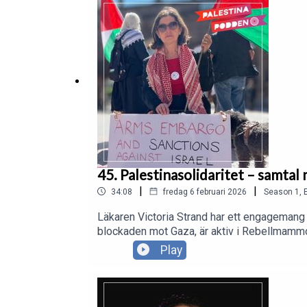
45. Palestinasolidaritet – samtal
|
|
34:08
fredag 6 februari 2026
Season
1
,
Läkaren Victoria Strand har ett engagemang f
blockaden mot Gaza, är aktiv i Rebellmammo
ihop.och delar med sig av sina viktigaste lär
Play