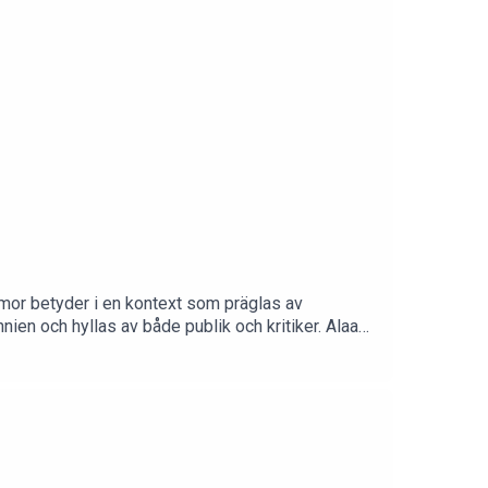
or betyder i en kontext som präglas av
nien och hyllas av både publik och kritiker. Alaa
as, och han beskriver scenen som den enda plats