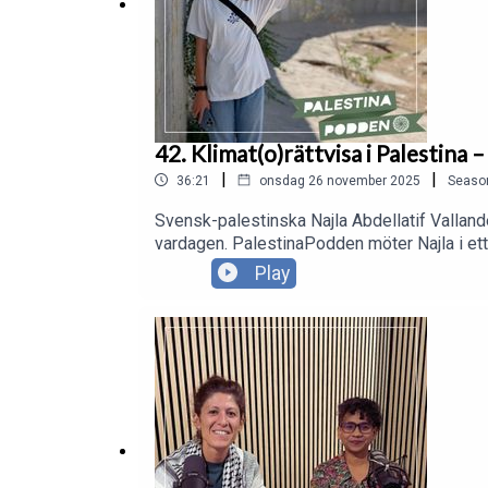
42. Klimat(o)rättvisa i Palestina 
|
|
36:21
onsdag 26 november 2025
Seaso
Svensk-palestinska Najla Abdellatif Vallande
vardagen. PalestinaPodden möter Najla i ett
Palestina nu.
Play