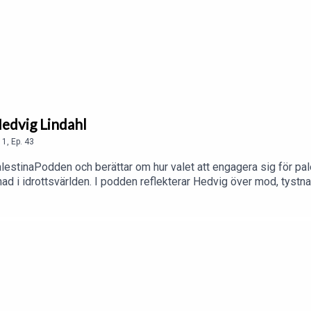
Hedvig Lindahl
1
,
Ep.
43
stinaPodden och berättar om hur valet att engagera sig för pales
ad i idrottsvärlden. I podden reflekterar Hedvig över mod, tystn