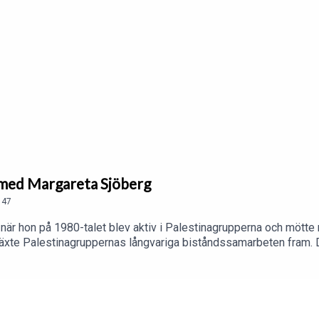
– med Margareta Sjöberg
47
r hon på 1980-talet blev aktiv i Palestinagrupperna och mötte m
 växte Palestinagruppernas långvariga biståndssamarbeten fram.
orna: Glada barn blir starka människor. Motståndskraft mot ocku
opp.