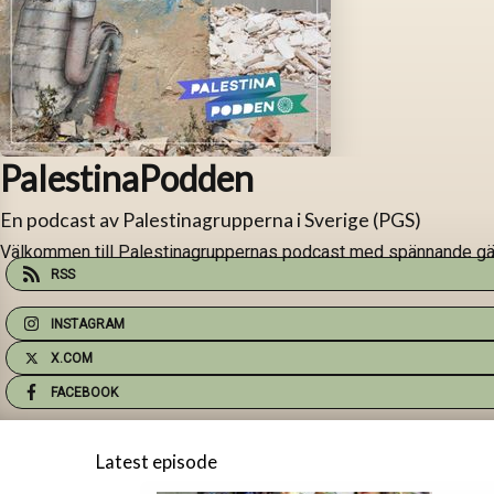
PalestinaPodden
En podcast av Palestinagrupperna i Sverige (PGS)
Välkommen till Palestinagruppernas podcast med spännande gäs
RSS
INSTAGRAM
X.COM
FACEBOOK
Latest episode