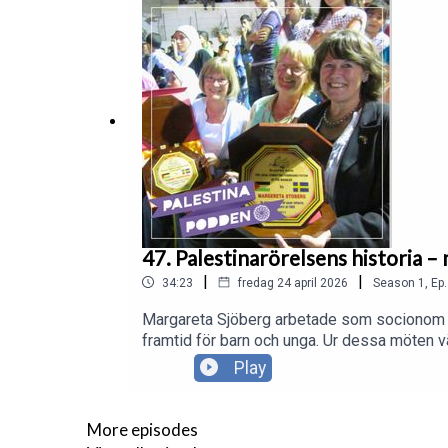
47. Palestinarörelsens historia 
|
|
34:23
fredag 24 april 2026
Season
1
,
Ep.
Margareta Sjöberg arbetade som socionom nä
framtid för barn och unga. Ur dessa möten
genom åren formulerades under de första res
Play
överlevnad, utan om glädje, värdighet och h
More episodes