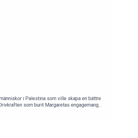
änniskor i Palestina som ville skapa en bättre
 Drivkraften som burit Margaretas engagemang
pationen och förtrycket handlar inte bara om