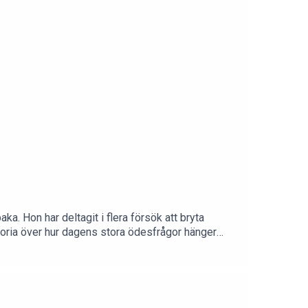
a. Hon har deltagit i flera försök att bryta
toria över hur dagens stora ödesfrågor hänger
r och lyssna till olika perspektiv.