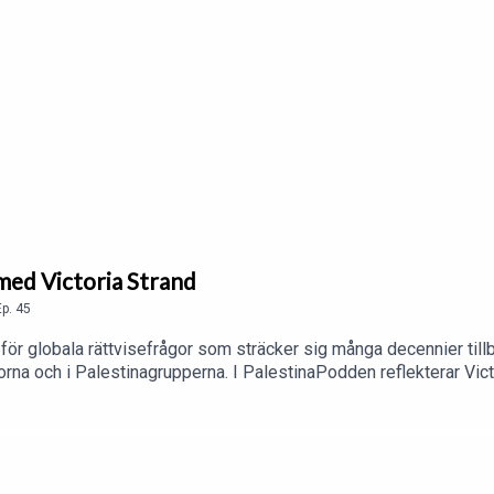
 med Victoria Strand
Ep.
45
ör globala rättvisefrågor som sträcker sig många decennier tillbak
rna och i Palestinagrupperna. I PalestinaPodden reflekterar Vic
domar, bland annat vikten av att bygga breda, inkluderande rörelse