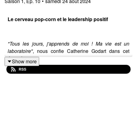
Saison
1
,
Ep.
10
•
samedi 24 août 2024
Le cerveau pop-corn et le leadership positif
"Tous les jours, j'apprends de moi ! Ma vie est un
laboratoire"
, nous confie Catherine Godart dans cet
épisode.
Show more
RSS
Catherine est Sourirologue®️: libératrice du leadership
positif 😁 & aussi contagieux 😍 que ton sourire. C'est
elle qui a inventé ce métier !
"C'est cette singularité qui m'a amené à développer mon
activité de sourirologue parce que dans la vie, moi, ce
dont j'ai besoin, c'est d'avoir un cadre confort. Et pour
moi, c'est un cadre où il y a des sourires. Je n'avais pas