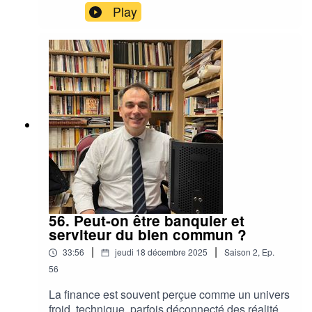
revisite les grands tournants de l’Église
Play
arménienne et montre comment cette histoire
longue permet de mieux comprendre les enjeux
d’aujourd’hui.
56. Peut-on être banquier et
serviteur du bien commun ?
|
|
33:56
jeudi 18 décembre 2025
Saison
2
,
Ep.
56
La finance est souvent perçue comme un univers
froid, technique, parfois déconnecté des réalités