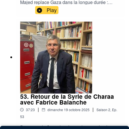
Majed replace Gaza dans la longue durée :
causes, acteurs, impasses humanitaires et
Play
enjeux régionaux. Ensemble, nous démêlons les
récits concurrents, la guerre de l’information et
les pistes politiques encore ouvertes.
53. Retour de la Syrie de Charaa
avec Fabrice Balanche
|
|
37:23
dimanche 19 octobre 2025
Saison
2
,
Ep.
53
De retour de Syrie, le géographe et spécialiste