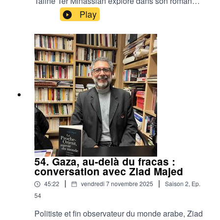
Taline Ter Minassian explore dans son roman
Hotel Baron les zones grises du pouvoir, de
Play
l’espionnage et des engagements intellectuels,
là où la fiction devient une autre manière de dire
le réel.
54. Gaza, au-delà du fracas :
conversation avec Ziad Majed
|
|
45:22
vendredi 7 novembre 2025
Saison
2
,
Ep.
54
Politiste et fin observateur du monde arabe, Ziad