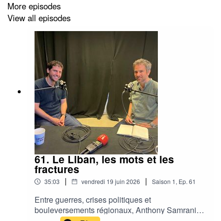
More episodes
View all episodes
61. Le Liban, les mots et les
fractures
|
|
35:03
vendredi 19 juin 2026
Saison
1
,
Ep.
61
Entre guerres, crises politiques et
bouleversements régionaux, Anthony Samrani
raconte ce que signifie exercer le métier de