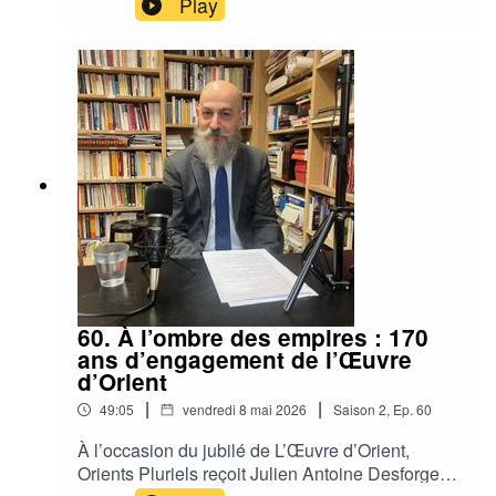
Play
journaliste au Liban. Une conversation sur
l'engagement, la complexité du pays du Cèdre et
l'avenir de L'Orient-Le Jour et de la francophonie.
60. À l’ombre des empires : 170
ans d’engagement de l’Œuvre
d’Orient
|
|
49:05
vendredi 8 mai 2026
Saison
2
,
Ep.
60
À l’occasion du jubilé de L’Œuvre d’Orient,
Orients Pluriels reçoit Julien Antoine Desforges