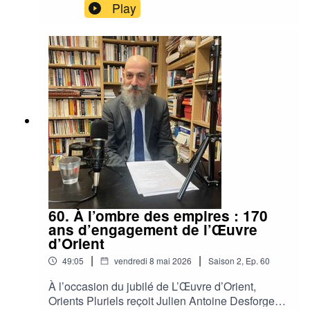
raconte ce que signifie exercer le métier de
Play
journaliste au Liban. Une conversation sur
l'engagement, la complexité du pays du Cèdre et
l'avenir de L'Orient-Le Jour et de la francophonie.
60. À l’ombre des empires : 170
ans d’engagement de l’Œuvre
d’Orient
|
|
49:05
vendredi 8 mai 2026
Saison
2
,
Ep.
60
À l’occasion du jubilé de L’Œuvre d’Orient,
Orients Pluriels reçoit Julien Antoine Desforges