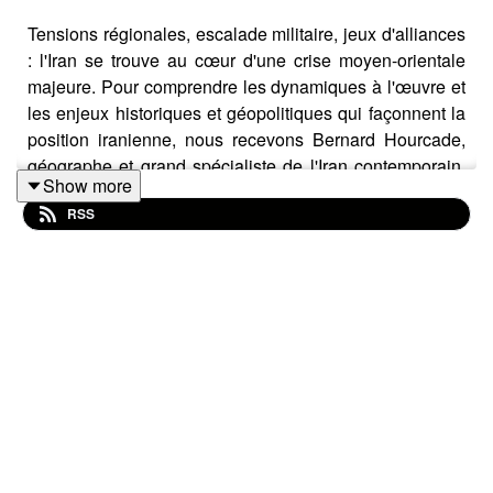
Tensions régionales, escalade militaire, jeux d'alliances
: l'Iran se trouve au cœur d'une crise moyen-orientale
majeure. Pour comprendre les dynamiques à l'œuvre et
les enjeux historiques et géopolitiques qui façonnent la
position iranienne, nous recevons Bernard Hourcade,
géographe et grand spécialiste de l'Iran contemporain.
Show more
Un éclairage indispensable sur un pays souvent
RSS
méconnu et sur les forces qui redessinent aujourd'hui la
carte du Moyen-Orient.