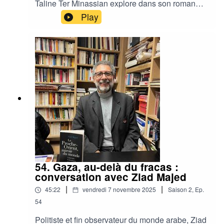
Taline Ter Minassian explore dans son roman
Hotel Baron les zones grises du pouvoir, de
Play
l’espionnage et des engagements intellectuels,
là où la fiction devient une autre manière de dire
le réel.
54. Gaza, au-delà du fracas :
conversation avec Ziad Majed
|
|
45:22
vendredi 7 novembre 2025
Saison
2
,
Ep.
54
Politiste et fin observateur du monde arabe, Ziad