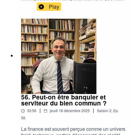
revisite les grands tournants de l’Église
Play
arménienne et montre comment cette histoire
longue permet de mieux comprendre les enjeux
d’aujourd’hui.
56. Peut-on être banquier et
serviteur du bien commun ?
|
|
33:56
jeudi 18 décembre 2025
Saison
2
,
Ep.
56
La finance est souvent perçue comme un univers