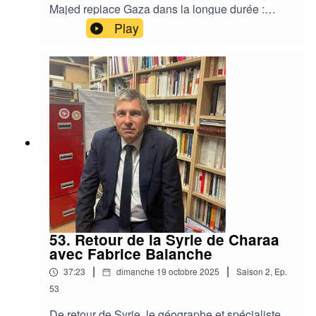
Majed replace Gaza dans la longue durée :
causes, acteurs, impasses humanitaires et
Play
enjeux régionaux. Ensemble, nous démêlons les
récits concurrents, la guerre de l’information et
les pistes politiques encore ouvertes.
53. Retour de la Syrie de Charaa
avec Fabrice Balanche
|
|
37:23
dimanche 19 octobre 2025
Saison
2
,
Ep.
53
De retour de Syrie, le géographe et spécialiste