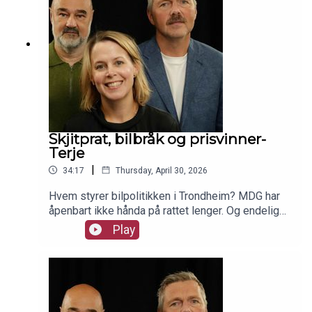
Skjitprat, bilbråk og prisvinner-
Terje
|
34:17
Thursday, April 30, 2026
Hvem styrer bilpolitikken i Trondheim? MDG har
åpenbart ikke hånda på rattet lenger. Og endelig
er det en fridag igjen. I studio er politisk redaktør
Play
Siv Sandvik, sylfersk prisvinner Terje Eidsvåg og
journalist Roy Tommy Bråten.