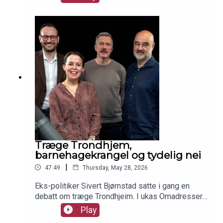
skandalen. I studio er Siv Sandvik, Terje Eidsvåg
og Roy Tommy Bråten.
Træge Trondhjem,
barnehagekrangel og tydelig nei
|
47:49
Thursday, May 28, 2026
Eks-politiker Sivert Bjørnstad satte i gang en
debatt om træge Trondhjeim. I ukas Omadressert
utdyper han. I tillegg gir han den politske ledelsen
Play
i byen et spark bak. Er det forresten han som blir