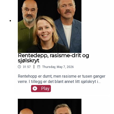
Rentedepp, rasisme-drit og
sjølskryt
|
31:57
Thursday, May 7, 2026
Rentehopp er dumt, men rasisme er tusen ganger
verre. I tillegg er det blant annet litt sjølskryt i
ukas Omadressert. I studio er Siv Sandvik, Terje
Play
Eidsvåg og Roy Tommy Bråten.