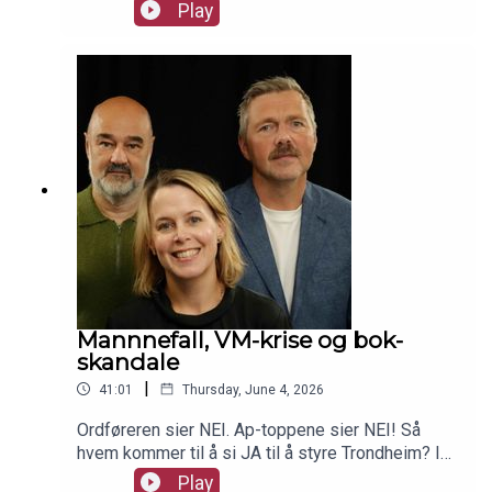
omadressert med Jonas Skybakmoen, Terje
Play
Eidsvåg og Siv Sandvik.
Mannnefall, VM-krise og bok-
skandale
|
41:01
Thursday, June 4, 2026
Ordføreren sier NEI. Ap-toppene sier NEI! Så
hvem kommer til å si JA til å styre Trondheim? I
tillegg blir det både om VM-skandalen og bok-
Play