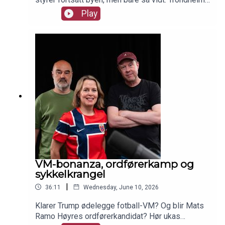
skal bli Nordens Paris. Og vi ror (prøver i alle fall).
Play
I studio Siv Sandvik, Terje Eidsvåg og Roy Tommy
Bråten.
VM-bonanza, ordførerkamp og
sykkelkrangel
|
36:11
Wednesday, June 10, 2026
Klarer Trump ødelegge fotball-VM? Og blir Mats
Ramo Høyres ordførerkandidat? Hør ukas