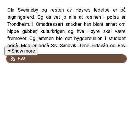
Ola Svenneby og resten av Høyres ledelse er på
signingsferd. Og da vet jo alle at rosinen i pølsa er
Trondheim. I Omadressert snakker han blant annet om
hippe gubber, kulturkrigen og hva Høyre skal være
fremover. Og jammen ble det bygdereunion i studioet
også. Med er også Siv Sandvik, Terje Eidsvåg og Roy
Show more
Tommy Bråten
RSS