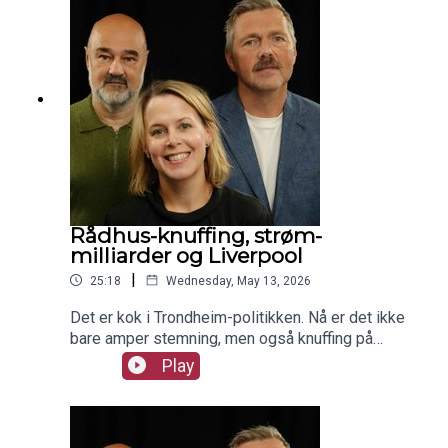
Rådhus-knuffing, strøm-
milliarder og Liverpool
|
25:18
Wednesday, May 13, 2026
Det er kok i Trondheim-politikken. Nå er det ikke
bare amper stemning, men også knuffing på
rådhuset. Ukas omadressert tar også for seg
Play
vårens vakreste eventyr; revidert
nasjonalbudsjett. I studio Siv Sandvik og Roy
Tommy Bråten. Terje Eidsvåg er med fra Cannes.