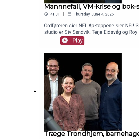
Mannnefall, VM-krise og bok-
|
41:01
Thursday, June 4, 2026
Ordføreren sier NEI. Ap-toppene sier NEI! S
studio er Siv Sandvik, Terje Eidsvåg og Ro
Play
Træge Trondhjem, barnehagek