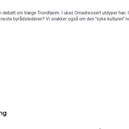
en debatt om træge Trondhjeim. I ukas Omadressert utdyper han. I 
n neste byrådslederen? Vi snakker også om den "syke kulturen" no
oy Tommy Bråten er også i studio.
ing