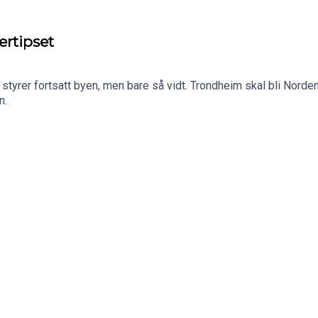
rtipset
rer fortsatt byen, men bare så vidt. Trondheim skal bli Nordens Pa
n.