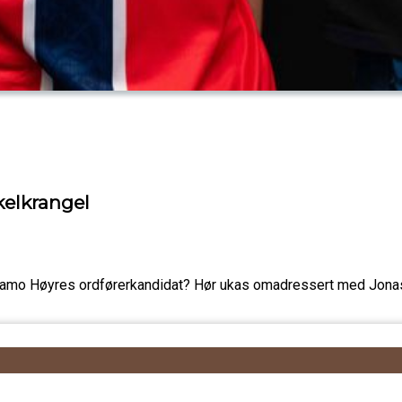
elkrangel
Ramo Høyres ordførerkandidat? Hør ukas omadressert med Jonas