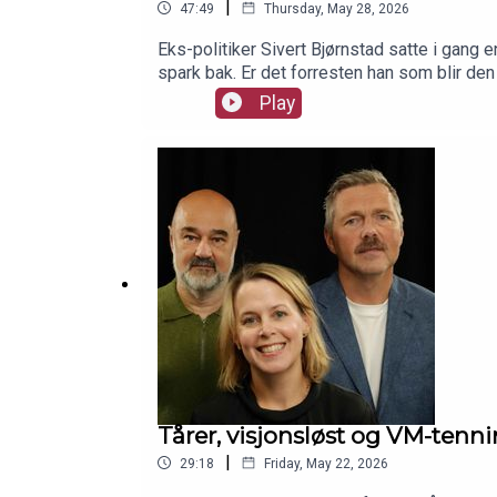
|
47:49
Thursday, May 28, 2026
Eks-politiker Sivert Bjørnstad satte i gang 
spark bak. Er det forresten han som blir de
barnehagen.Siv Sandvik, Terje Eidsvåg og R
Play
Tårer, visjonsløst og VM-tenn
|
29:18
Friday, May 22, 2026