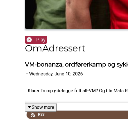
Play
OmAdressert
VM-bonanza, ordførerkamp og sykk
•
Wednesday, June 10, 2026
Klarer Trump ødelegge fotball-VM? Og blir Mats 
Show more
RSS