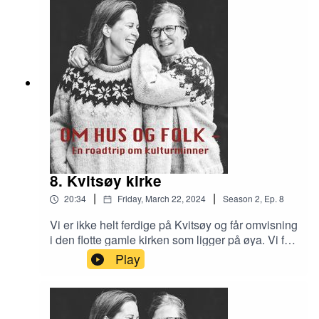
8. Kvitsøy kirke
|
|
20:34
Friday, March 22, 2024
Season
2
,
Ep.
8
Vi er ikke helt ferdige på Kvitsøy og får omvisning
i den flotte gamle kirken som ligger på øya. Vi får
også høre litt mer om prosjektet Lys i Gamle Hus
Play
som Helene jobber med.