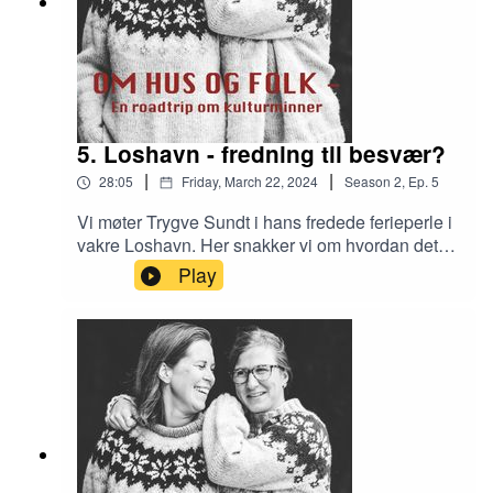
5. Loshavn - fredning til besvær?
|
|
28:05
Friday, March 22, 2024
Season
2
,
Ep.
5
Vi møter Trygve Sundt i hans fredede ferieperle i
vakre Loshavn. Her snakker vi om hvordan det
oppleves å være eier av et fredet hus, og hvilke
Play
utfordringer (og noen gleder) det gir i møte med
forvaltning og lovverk.