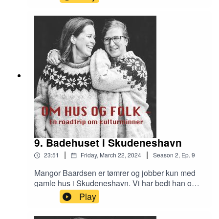
Baade. Vi snakker med to av de frivillige som
jobber for å ivareta huset og historien bak.
9. Badehuset i Skudeneshavn
|
|
23:51
Friday, March 22, 2024
Season
2
,
Ep.
9
Mangor Baardsen er tømrer og jobber kun med
gamle hus i Skudeneshavn. Vi har bedt han om å
vise oss et prosjekt han er skikkelig stolt av, og vi
Play
drar til Badehuset.