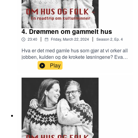
4. Drømmen om gammelt hus
|
|
23:40
Friday, March 22, 2024
Season
2
,
Ep.
4
Hva er det med gamle hus som gjør at vi orker all
jobben, kulden og de krokete løsningene? Eva er
forelsket i gamle hus, og lever drømmen i et lite
Play
sørlandshus i Arendal. Vi treffer henne for å finne
ut av hva det er med gamle hus som gjør at det er
er verdt all jobben.