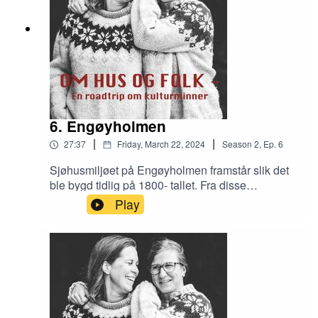
6. Engøyholmen
|
|
27:37
Friday, March 22, 2024
Season
2
,
Ep.
6
Sjøhusmiljøet på Engøyholmen framstår slik det
ble bygd tidlig på 1800- tallet. Fra disse
bygningene har man drevet hummereksport,
Play
sildesalting og utrustet fartøyer til fiskerier. De
siste 20 årene har aktiviteten i bygningene vært
preget av kulturvern, kystkultur og et spennende
ungdomsprosjekt som har gjort holmen til en
levende kulturøy. Her på holmen har man reddet
både folk og hus.