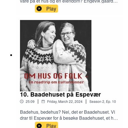
vare på et hus og en eiendom? Engevik gaard
ligger idyllisk til ved Sævareid i Fusa kommune.
Play
Her har Loren tatt over driften og vedlikeholdet
og snakker om hvordan det er å vokse opp midt i
familiehistorien og hvordan det føles skrive neste
kapittel.
10. Baadehuset på Espevær
|
|
25:09
Friday, March 22, 2024
Season
2
,
Ep.
10
Badehus, bedehus? Nei, det er Baadehuset. Vi
drar til Espevær for å besøke Baadehuset, et hus
oppkalt etter mannen som en gang bodde der:
Play