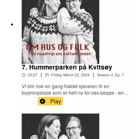
7. Hummerparken på Kvitsøy
|
|
25:27
Friday, March 22, 2024
Season
2
,
Ep.
7
Vi blir nok en gang fraktet sjøveien til en
bygningstype som er helt ny for oss begge - en
hummerpark. Vi lærer om hummerparkens
Play
historie, og driften i dag og får et innblikk i
hummerfiskets betydning for samfunnet på
Kvitsøy.