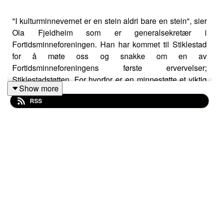
"I kulturminnevernet er en stein aldri bare en stein", sier
Ola Fjeldheim som er generalsekretær i
Fortidsminneforeningen. Han har kommet til Stiklestad
for å møte oss og snakke om en av
Fortidsminneforeningens første ervervelser;
Stiklestadstøtten. For hvorfor er en minnestøtte et viktig
Show more
kulturminne? Og hva skjuler seg under bakken der
RSS
støtten står i dag?