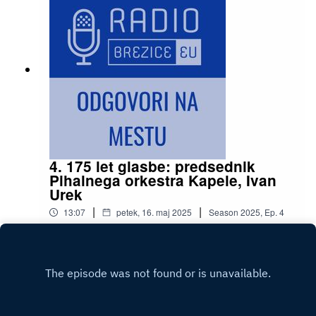
4. 175 let glasbe: predsednik
Pihalnega orkestra Kapele, Ivan
Urek
|
|
13:07
petek, 16. maj 2025
Season
2025
,
Ep.
4
Pozdravljeni in dobrodošli v oddaji Odgovori na
mestu! Danes bomo govorili o glasbi, tradiciji in
enem izmed najstarejših orkestrov pri nas –
Play
Pihalnem orkestru Kapele, ki letos praznuje
izjemnih 175 let delovanja. V studiu Radia
Brežice EU je z mano predsednik orkestra Ivan