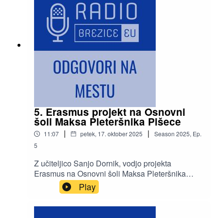
5. Erasmus projekt na Osnovni
šoli Maksa Pleteršnika Pišece
|
|
11:07
petek, 17. oktober 2025
Season
2025
,
Ep.
5
Z učiteljico Sanjo Dornik, vodjo projekta
Erasmus na Osnovni šoli Maksa Pleteršnika
Pišece, sta se pogovarjali učenki Ema in Izabela.
Play