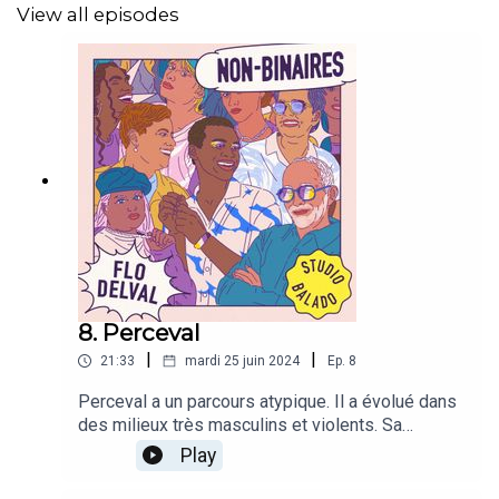
Illustration : Patrick Croes
View all episodes
Production Studio Balado : Julien Barbier et Michel-Ange
Vinti
Une production du
Studio
Balado
.
8. Perceval
|
|
21:33
mardi 25 juin 2024
Ep.
8
Perceval a un parcours atypique. Il a évolué dans
des milieux très masculins et violents. Sa
découverte récente des milieux queer a été une
Play
révélation. Récit d’une personne en
questionnement sur son identité de genre et sa