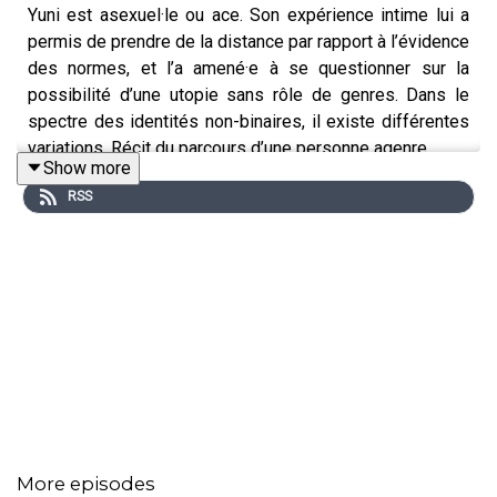
Yuni est asexuel·le ou ace. Son expérience intime lui a
permis de prendre de la distance par rapport à l’évidence
des normes, et l’a amené·e à se questionner sur la
possibilité d’une utopie sans rôle de genres. Dans le
spectre des identités non-binaires, il existe différentes
variations. Récit du parcours d’une personne agenre.
Show more
RSS
Non-Binai
res
est un podcast documentaire créé par Flo Delval
Entretiens et montage : Flo Delval
Réalisation : Michel-Ange Vinti
Musique originale : Gærald Kurdian
More episodes