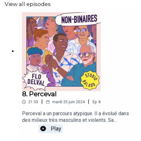
View all episodes
Production Studio Balado : Julien Barbier et Michel-Ange
Vinti
Une production du
Studio Balado
.
8. Perceval
|
|
21:33
mardi 25 juin 2024
Ep.
8
Perceval a un parcours atypique. Il a évolué dans
des milieux très masculins et violents. Sa
découverte récente des milieux queer a été une
Play
révélation. Récit d’une personne en
questionnement sur son identité de genre et sa