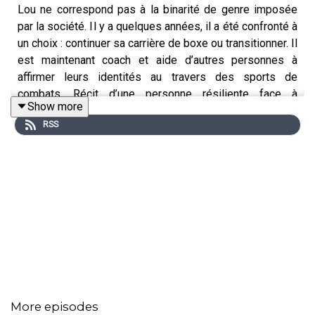
Lou ne correspond pas à la binarité de genre imposée
par la société. Il y a quelques années, il a été confronté à
un choix : continuer sa carrière de boxe ou transitionner. Il
est maintenant coach et aide d’autres personnes à
affirmer leurs identités au travers des sports de
combats. Récit d’une personne résiliente face à
Show more
l’adversité.
RSS
Non-Binaires
est un podcast documentaire créé par Flo
Delval
Entretiens et montage : Flo Delval
Réalisation : Michel-Ange Vinti
Musique originale : Gærald Kurdian
Illustration : Patrick Croes
More episodes