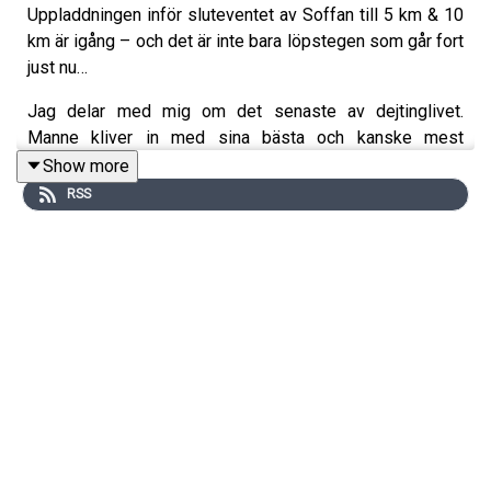
Uppladdningen inför sluteventet av Soffan till 5 km & 10
km är igång – och det är inte bara löpstegen som går fort
just nu…
Jag delar med mig om det senaste av dejtinglivet.
Manne kliver in med sina bästa och kanske mest
behövliga dejtingtips.
Show more
RSS
Vi pratar också om hur ryggen mår, hur träningen faktiskt
går just nu och exakt vad som väntar på eventet den
10/5. I vanlig ordning smått och gått av allt när Manne
gästar podden.
Varmt välkomna till veckans avsnitt!