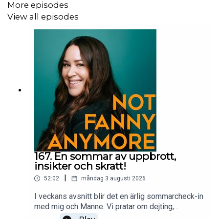
More episodes
View all episodes
167. En sommar av uppbrott,
insikter och skratt!
|
52:02
måndag 3 augusti 2026
I veckans avsnitt blir det en ärlig sommarcheck-in
med mig och Manne. Vi pratar om dejting,
uppbrott och vad sommaren lärt oss hittills. Hur